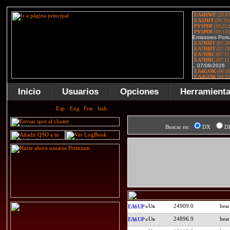
Inicio
Usuarios
Opciones
Herramient
Buscar en:
DX
D
24909.0
EA6UP
24896.9
EA6UP