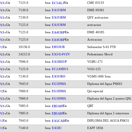
7125.0
CME 03133
VJ
EC5ALJ
7130.0
EA1URM
DME 09381
VJ
7130.0
EA1URM
QSY activacion
VJ
7125.0
EA1URM
activacion
VJ
7125.0
DME 40185
VJ
EA4URP
7125.0
Activacion
VJ
EA4URP
10136.0
EH5SUB
Submarine S-61 FT8
VJ
14215.0
EA5/G4VZV
Pedestrismo Movil
VJ
7096.0
EA1IHZ/P
VGBU-271
VJ
7125.0
EC2AMN/1
VGO-125
VJ
7130.0
EA5URO
VGMU-006 Sota
VJ
7043.0
EG5DMA
Diploma del Agua PSK63
VJ
7060.0
EG5DMA
Qsl especial
VJ
7060.0
EG5DMA
Diploma del Agua 2 puntos QSL
VJ
7085.0
QRT
VJ
EB5AH
7085.0
Diploma del Agua 2 estaciones
VJ
EB5AH
7043.0
DIPLOMA DEL AGUA PSK31
VJ
EA5CAD
7140.0
EA5IU
EAFF 1856
VJ