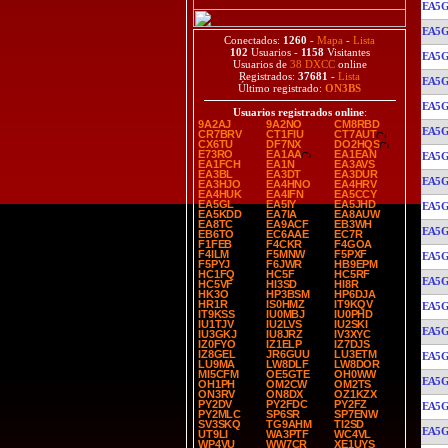
EA5G
EA5G
Conectados:
1260
-
Mapa
-
Lista
102
Usuarios -
1158
Visitantes
EA5G
Usuarios de
38 DXCC
online
Registrados:
37681
-
Lista
EA5G
Último registrado:
ON3BS
EA5G
Usuarios registrados online
:
9A2AJ
9A2NO
CM8RBD
EA5G
CR7BRV
CT1FIU
CT7AUT
CX6TU
DF7NX
DO2HQS
E73RO
EA1AA
EA1EAN
EA5G
EA1FCH
EA1N
EA3AVS
EA3BL
EA3DT
EA3DUR
EA5G
EA3HJO
EA4HNO
EA4HRV
EA4HUK
EA4IFN
EA5CCY
EA5GL
EA5IY
EA5JHD
EA5G
EA5KDD
EA7IA
EA8AUW
EA8TC
EA9ACF
EB3WH
EA5G
EB6TO
EC6AAE
EC7R
F1FEB
F4CKR
F4GOA
F4ILM
F5MNW
F5PXF
EA5G
F5PYJ
F6JWR
HB9EPM
HC1FQ
HC5F
HC5RF
EA5G
HC5VF
HI3SD
HI8R
HK3O
HP3BSM
HP6DJA
HR1R
IS0HMZ
IT9KQV
EA5G
IT9KSS
IU0MBJ
IU0PHD
IU1TJV
IU2LVS
IU2SKI
EA5G
IU3GKJ
IU8JRZ
IV3XYC
IZ0FYO
IZ1ELP
IZ7DJS
IZ8GEL
JR6GUU
LU3ETM
EA5G
LU9MA
LW8DLF
LW8DOR
MI5CFM
OE5GTE
OH0WW
EA5G
OH1PH
OM2CW
OM2TS
ON3RV
ON8DX
OZ1KZX
PY2DV
PY2FDC
PY2FZ
EA5G
PY2MLC
SP6SR
SP7ENW
SV3SKQ
TG9AHM
TI2SD
EA5G
UT9LI
WA3PTF
WC4VL
WP4VU
WW7CR
XE1UYS