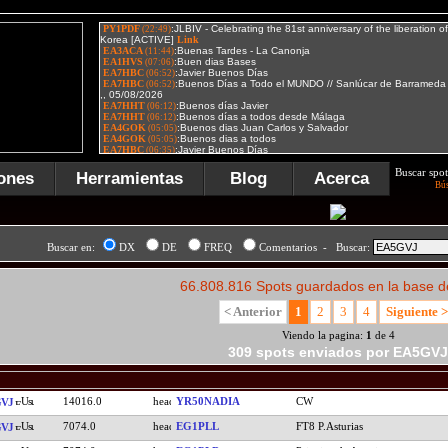
Buscar spot
ones
Herramientas
Blog
Acerca
Bú
Buscar en:
DX
DE
FREQ
Comentarios - Buscar:
66.808.816 Spots guardados en la base d
< Anterior
1
2
3
4
Siguiente >
Viendo la pagina:
1
de 4
309 spots enviados por EA5GVJ
14016.0
YR50NADIA
CW
VJ
7074.0
EG1PLL
FT8 P.Asturias
VJ