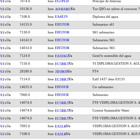
7074.0
EG1PLD
Principe de Asturias
VJ
10136.0
Tus QSO no suben al concurso ?
VJ
AO4IARU
7108.0
EA4EJV
Diploma del agua
VJ
14155.0
EH5TOR
Submarino s61
VJ
7130.0
EH5TOR
S61 submarino
VJ
14142.0
EH5TOR
Submarino S61
VJ
14014.0
EH5TOR
Submarino S61
VJ
7124.0
Gesti?n sostenible del agua
VJ
EA5IAG
7150.0
VI DIPLOMA GESTION S. AG
VJ
EC5RKT
28180.0
FT4
VJ
JD1BOI
7114.0
Eaff 1437 dme 03133
VJ
EC5RKT
14035.0
EH5SUB
Cw submarino
VJ
7060.0
EH5SUB
Submarino
VJ
14074.0
FT8 VDIPLOMA GESTION S. 
VJ
EC5RKT
14074.0
Contest Sustainable Water
VJ
EC5RKT
14074.0
FT8 VDIPLOMA GESTION S. 
VJ
EC5RKT
7095.0
VDIPLOMA GESTION S. AGU
VJ
EA5LR
7108.0
VDIPLOMA GESTION S. AGU
VJ
EA5LR