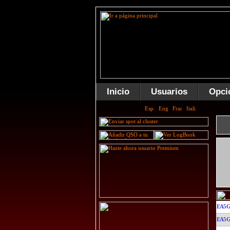
Inicio
Usuarios
Opci
EA5G
EA5G