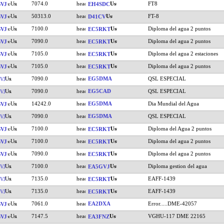
7074.0
FT8
VJ
EH4SDC
50313.0
FT-8
VJ
D41CV
7100.0
Diploma del agua 2 puntos
VJ
EC5RKT
7090.0
Diploma del agua 2 puntos
VJ
EC5RKT
7105.0
Diploma del agua 2 estaciones
VJ
EC5RKT
7105.0
Diploma del agua 2 puntos
VJ
EC5RKT
7090.0
EG5DMA
QSL ESPECIAL
VJ
7090.0
EG5CAD
QSL ESPECIAL
VJ
14242.0
EG5DMA
Dia Mundial del Agua
VJ
7090.0
EG5DMA
QSL ESPECIAL
VJ
7100.0
Diploma del Agua 2 puntos
VJ
EC5RKT
7100.0
Diploma del agua 2 puntos
VJ
EC5RKT
7090.0
Diploma del agua 2 puntos
VJ
EC5RKT
7100.0
Diploma gestion del agua
VJ
EA5GVJ
7135.0
EAFF-1439
VJ
EC5RKT
7135.0
EAFF-1439
VJ
EC5RKT
7061.0
EA2DXA
Error.....DME-42057
VJ
7147.5
VGHU-117 DME 22165
VJ
EA3FNZ