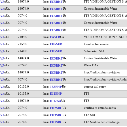
14074.0
FT8 VDIPLOMA GESTION S. 
VJ
EC5RKT
14074.0
Contest Sustainable Water
VJ
EC5RKT
7074.0
FT8 VDIPLOMA GESTION S. 
VJ
EC5RKT
7074.0
Contest Sustainable Water
VJ
EC5RKT
7074.0
FT8 VDIPLOMA GESTION S. 
VJ
EC5RKT
7109.0
VDIPLOMA GESTION S. AGU
VJ
EA5LR
7159.0
EH5SUB
Cambio frecuencia
VJ
7140.0
EH5SUB
Submarino S61
VJ
14074.0
Contest Sustainable Water
VJ
EC5RKT
7074.0
Water DAY
VJ
EC5RKT
14074.0
http://radioclubtorrevieja.es
VJ
EC5RKT
7074.0
http://radioclubtorrevieja.es/inde
VJ
EC5RKT
10136.0
correct call sorry
VJ
JE2EHP
10135.0
EJ2EHP
FT8
VJ
14074.0
FT8
VJ
HH2AA
7074.0
verifica tu entrada audio
VJ
EH2SDC
7074.0
FT8 SDC
VJ
EH3SDC
7074.0
FT8 Santina de Covadonga
VJ
EH1SDC