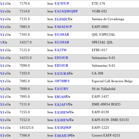
7179.0
EA7DY/P
ETE-176
VJ
7114.0
EA2AQM/QRP
VGBI-032
VJ
7135.0
Santina de Covadonga
VJ
EG9SDC
7085.0
EA6ALW/P
EAFF-0061
VJ
7105.0
EG5HAB
QSL ESPECIAL
VJ
14217.0
EG5HAB
SPECIAL QSL
VJ
7125.0
EA2TW
EFBU-017
VJ
14215.0
EH5SUB
Submarino S-61
VJ
7090.0
EH5SUB
Submarino S-61
VJ
7103.0
CA-308
VJ
EA5URA
7085.0
OP70BFS
Especial Call Aviacion Belga
VJ
7099.0
EA1URV
SS de Valladolid
VJ
7095.0
EAFF-1437
VJ
EB5AH
7111.0
DME-09054 BOZO
VJ
EA2AFV
7155.0
EAFF-0139
VJ
EA5HEW
7152.0
EAFF-0139. DME 03133
VJ
EA5HEW
145325.0
EA5IQM/P
EAFF-1223
VJ
7166.0
Correct EAFF-0251
VJ
EA6AIU/P