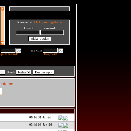
Bienvenido:
Click para registrarse
Usuario Password
qrz.com
squeda avanzada
Ir a qrz.com
Banda
e datos.
06:16 31-Jul-26
03:49 08-Jun-26