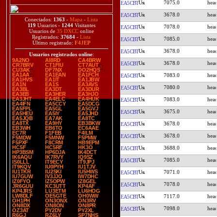
7075.0
EA5CBT
3678.0
EA5CBT
Conectados:
1363
-
Mapa
-
Lista
119
Usuarios -
1244
Visitantes
7078.0
EA5CBT
Usuarios de
35 DXCC
online
Registrados:
37684
-
Lista
7085.0
EA5CBT
Último registrado:
F4JEP
3678.0
EA5CBT
Usuarios registrados online
:
9A2NO
AI8RD
CA4BRW
3678.0
EA5CBT
CR7BRV
CT1FIU
CT7AUT
CU3AK
DF7NX
DO2HQS
EA1AA
EA1EAN
EA1FCH
7083.0
EA5CBT
EA1HVS
EA1IT
EA1JBW
EA1N
EA1S
EA3AVS
7080.0
EA5CBT
EA3BL
EA3DT
EA3DUR
EA3EB
EA3HER
EA3HJO
EA3JHT
EA4ELC
EA4HUK
7083.0
EA5CBT
EA4IFN
EA5CCY
EA5DCG
EA5FPL
EA5GL
EA5GVJ
3675.0
EA5CBT
EA5HEU
EA5IY
EA5JHD
EA5JQB
EA7AK
EA8TC
EA8TX
EA9HY
EB3BKW
3678.0
EA5CBT
EB3WH
EB6TO
EC6AAE
EC7R
F1FEB
F4ILM
3678.0
EA5CBT
F5MDW
F5MNW
F5PMW
F5PXF
F8CRM
HB9EPM
HC5F
HC5RF
HK3O
3688.0
EA5CBT
HP3BSM
HP6DJA
IK4DCT
IK6AQU
IK7RVY
IQ9SZ
7085.0
EA5CBT
IS0LLL
IT9ECY
IT9JPJ
IT9KQV
IU0PYH
IU1TJV
IU1TKR
IU2SKI
IU5HWS
7071.0
EA5CBT
IU7GUW
IV3JJO
IW7DHC
IZ0FYO
IZ5OPW
IZ8GEL
7078.0
EA5CBT
JR6GUU
KC3UTT
KP4AF
KP4JRS
LU3ETM
LU6HOG
LW8DLF
OE5GTE
OH0WW
7117.0
EA5CBT
OH1PH
ON3ONX
ON3RV
ON8DX
ON8ON
ON8PR
7098.0
EA5CBT
OZ3AT
PY2DV
PY2XL
R6GJ
RZ6LY
SP7NHS