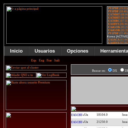
Inicio
Usuarios
Opciones
Herramient
Buscar en:
DX
D
18104.0
EA5CBT
21250.0
EA5CBT