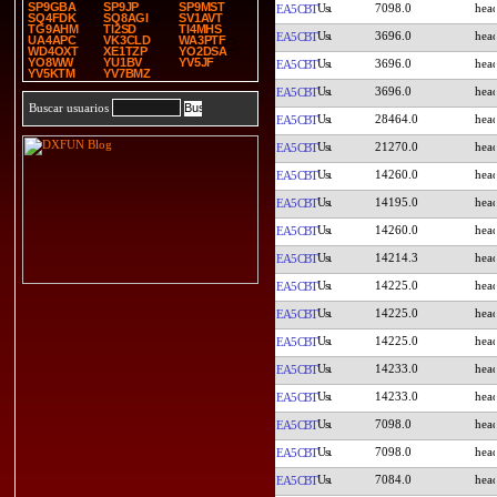
SP9GBA
SP9JP
SP9MST
7098.0
EA5CBT
SQ4FDK
SQ8AGI
SV1AVT
TG9AHM
TI2SD
TI4MHS
3696.0
EA5CBT
UA4APC
VK3CLD
WA3PTF
WD4OXT
XE1TZP
YO2DSA
YO8WW
YU1BV
YV5JF
3696.0
EA5CBT
YV5KTM
YV7BMZ
3696.0
EA5CBT
Buscar usuarios
28464.0
EA5CBT
21270.0
EA5CBT
14260.0
EA5CBT
14195.0
EA5CBT
14260.0
EA5CBT
14214.3
EA5CBT
14225.0
EA5CBT
14225.0
EA5CBT
14225.0
EA5CBT
14233.0
EA5CBT
14233.0
EA5CBT
7098.0
EA5CBT
7098.0
EA5CBT
7084.0
EA5CBT