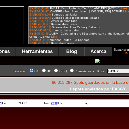
Buscar spot
ones
Herramientas
Blog
Acerca
Bú
Buscar en:
DX
DE
FREQ
Comentarios - Buscar:
66.813.287 Spots guardados en la base d
1 spots enviados por EA3GY
21417.0
wpx
GY
Z33F