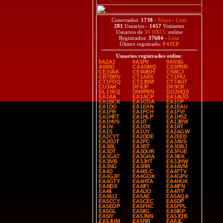
Conectados:
1738
-
Mapa
-
Lista
281
Usuarios -
1457
Visitantes
Usuarios de
38 DXCC
online
Registrados:
37684
-
Lista
Último registrado:
F4JEP
Usuarios registrados online
:
9A2AJ
9A3PV
9A5SG
AI8RD
CA4OMQ
CE3PRR
CE3VAK
CE4MBH
CN8CJ
CR7BRV
CT1AXS
CT1FIU
CT1FOQ
CT2JNM
CT7AUT
CU3AK
DF6JF
DK9CK
DL1YKQ
DN9PBN
DO2HQS
EA1AA
EA1ACP
EA1AUO
EA1BCK
EA1COA
EA1CP
EA1DO
EA1EAN
EA1EAU
EA1FB
EA1FCH
EA1FVI
EA1HET
EA1HLP
EA1HSZ
EA1HVS
EA1IT
EA1JBW
EA1N
EA1OX
EA1RT
EA1S
EA1UY
EA2AGW
EA2CYT
EA2DDE
EA2EED
EA2EUT
EA2FC
EA3AVS
EA3BL
EA3BT
EA3DBJ
EA3DT
EA3DUR
EA3FUE
EA3GAT
EA3GHA
EA3IEK
EA3IVB
EA3JHT
EA3JHW
EA3NG
EA3RR
EA4AVM
EA4D
EA4ELC
EA4FTV
EA4GJP
EA4GOK
EA4GPV
EA4GTY
EA4HTA
EA4HUK
EA4IDX
EA4IFI
EA4IFN
EA4II
EA4IJO
EA4ITF
EA4IUJ
EA5AE
EA5AQA
EA5CCY
EA5CEC
EA5DP
EA5EOP
EA5FHC
EA5FPL
EA5GL
EA5IIG
EA5IKP
EA5IY
EA5JNN
EA5JQB
EA5JUM
EA5RR
EA6JL