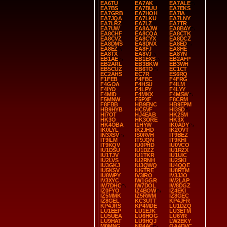
EA6TU
EA7AK
EA7ALE
EA7BS
EA7BUU
EA7EKS
EA7GRB
EA7HOH
EA7IA
EA7JQA
EA7LKU
EA7LNY
EA7LRZ
EA7LZ
EA7TR
EA7UW
EA8AJW
EA8BAY
EA8CHF
EA8CQA
EA8CTK
EA8CVZ
EA8CYX
EA8DCZ
EA8DMS
EA8DNX
EA8ED
EA8EZ
EA8FJ
EA8HE
EA8TX
EA8VJ
EA8YN
EB1AE
EB1EXS
EB2AFP
EB2ARL
EB3BKW
EB3WH
EB5CUZ
EB6TO
EC1CT
EC2AHS
EC7R
ES6RQ
F1FEB
F4FBC
F4FRG
F4GOA
F4HSU
F4ILM
F4IYO
F4LPY
F4LYY
F4MID
F4MKX
F4MSW
F5MNW
F5PXF
F8CRM
F8FBB
HB9ENC
HB9EPM
HB9HYB
HC5VF
HI3SD
HI7OT
HJ4EAB
HK2SM
HK3O
HK3ORE
HK3X
HK4OBA
I1HYW
IK0ADY
IK0LYL
IK2JHD
IK2OVT
IN3XSV
IS0RVH
IT9BEZ
IT9ILM
IT9JQN
IT9KHI
IT9KQV
IU0PHD
IU0VCO
IU1DSU
IU1DZZ
IU1RZX
IU1TJV
IU1TKR
IU1UIC
IU2LVS
IU2RNH
IU2SKI
IU3GKJ
IU3QWQ
IU4QQE
IU5KSV
IU6TRE
IU8RTM
IU8WPY
IV3IRO
IV3JJO
IV3XYC
IW1GGR
IW2LAP
IW7DHC
IW7DOL
IW8DGZ
IZ0FYO
IZ4BOW
IZ4EKI
IZ5MMK
IZ5RWM
IZ8GEC
IZ8GEL
KC3UTT
KP4JFR
KP4JRS
KP4MDE
LU1DZQ
LU1EEP
LU1EJK
LU3ETM
LU5UEA
LU6HOG
LU6YR
LU9HAT
LU9HQJ
LW2EKY
M0MNG
NP4AC
OA4DVC