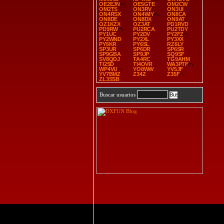
OE2EJN
OE5GTE
OM2CW
OM2TS
ON3RV
ON3UI
ON4RSX
ON4WIY
ON8CA
ON8DE
ON8DX
ON9AT
OZ1KZX
OZ3AT
PD1RVD
PD9RW
PU2RCA
PU2TDY
PY1UC
PY2DV
PY2FZ
PY2WND
PY2XL
PY3XX
PY6KR
PY6SL
RZ6LY
SP3UR
SP6DR
SP6SR
SP9GBA
SP9JP
SQ9SF
SV8QDJ
TA4RC
TG9AHM
TI2SD
TI4OVR
WA3PTF
WP4VU
YO8WW
YV5JF
YV7BMZ
Z34Z
Z35F
ZL3SSB
Buscar usuarios