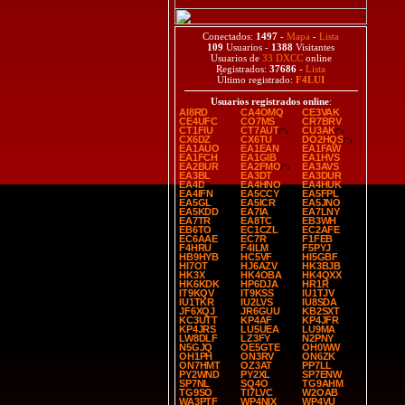
Conectados:
1497
-
Mapa
-
Lista
109
Usuarios -
1388
Visitantes
Usuarios de
33 DXCC
online
Registrados:
37686
-
Lista
Último registrado:
F4LUI
Usuarios registrados online
:
AI8RD
CA4OMQ
CE3VAK
CE4UFC
CO7MS
CR7BRV
CT1FIU
CT7AUT
CU3AK
CX6DZ
CX6TU
DO2HQS
EA1AUO
EA1EAN
EA1FAW
EA1FCH
EA1GIB
EA1HVS
EA2BUR
EA2FMO
EA3AVS
EA3BL
EA3DT
EA3DUR
EA4D
EA4HNO
EA4HUK
EA4IFN
EA5CCY
EA5FPL
EA5GL
EA5ICR
EA5JNO
EA5KDD
EA7IA
EA7LNY
EA7TR
EA8TC
EB3WH
EB6TO
EC1CZL
EC2AFE
EC6AAE
EC7R
F1FEB
F4HRU
F4ILM
F5PYJ
HB9HYB
HC5VF
HI5GBF
HI7OT
HJ6AZV
HK3BJB
HK3X
HK4OBA
HK4QXX
HK6KDK
HP6DJA
HR1R
IT9KQV
IT9KSS
IU1TJV
IU1TKR
IU2LVS
IU8SDA
JF6XQJ
JR6GUU
KB2SXT
KC3UTT
KP4AF
KP4JFR
KP4JRS
LU5UEA
LU9MA
LW8DLF
LZ3FY
N2PNY
N5GJQ
OE5GTE
OH0WW
OH1PH
ON3RV
ON6ZK
ON7HMT
OZ3AT
PP7LL
PY2WND
PY2XL
SP7ENW
SP7NL
SQ4O
TG9AHM
TG9SO
TI7LVC
W2OAB
WA3PTF
WP4NIX
WP4VU