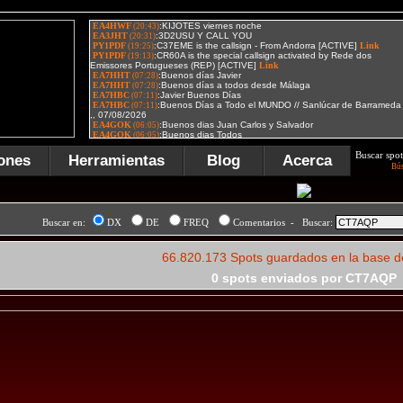
Buscar spot
ones
Herramientas
Blog
Acerca
Bú
Buscar en:
DX
DE
FREQ
Comentarios - Buscar:
66.820.173 Spots guardados en la base d
0 spots enviados por CT7AQP