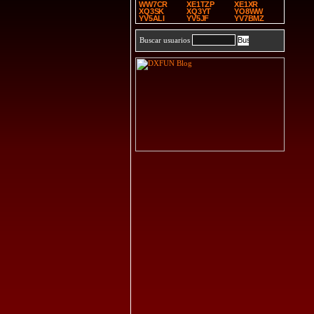
WW7CR
XE1TZP
XE1XR
XQ3SK
XQ3YT
YO8WW
YV5ALI
YV5JF
YV7BMZ
Buscar usuarios