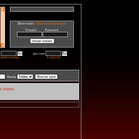
Bienvenido:
Click para registrarse
Usuario Password
qrz.com
squeda avanzada
Ir a qrz.com
Banda
e datos.