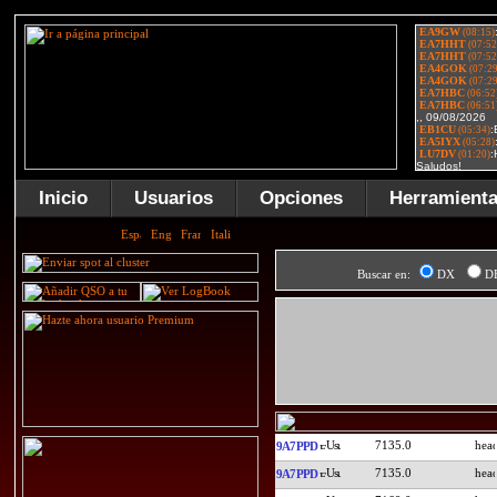
Inicio
Usuarios
Opciones
Herramient
Buscar en:
DX
D
7135.0
9A7PPD
7135.0
9A7PPD