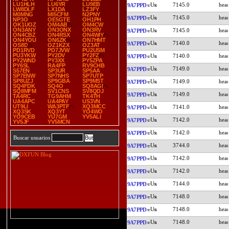
LU1HLH
LU6YR
LU9EB
7145.0
9A7PPD
LW8DLF
LX1DA
LZ3FY
M0MNG
MI5CFM
N2PNY
7145.0
9A7PPD
NP3O
OE5GTE
OH1PH
OK1UOZ
OM4AB
OM4CW
ON3ANY
ON3ONX
ON3RV
7145.0
9A7PPD
ON4CBZ
ON4RSX
ON4WIY
ON4YOU
ON6ZK
ON7HMT
7140.0
9A7PPD
OS8D
OZ1KZX
OZ3AT
PD1RVD
PD7JVW
PU2USM
PU3YKW
PY2DV
PY2FZ
7140.0
9A7PPD
PY2WND
PY3XX
PY5ZPA
PY6SL
RA4FP
RV9CHB
7149.0
9A7PPD
S57EN
SP3UR
SP5AA
SP7ENW
SP7NHS
SP7UTP
SP8UZJ
SP9GBA
SP9MST
7149.0
9A7PPD
SQ4FDK
SQ4O
SQ8AGI
SQ8MFM
SV1CNS
SV8QDJ
7149.0
9A7PPD
TA4RC
TG9AHM
TK4TH
UA4APC
UA4PAY
US3VN
UT9LI
WA3PTF
XQ3MCC
7141.0
9A7PPD
XQ3SK
XQ3YT
YO4WO
YO9CEB
YU7GM
YV5ALI
7142.0
9A7PPD
YV5JF
YV5MCN
7142.0
9A7PPD
Buscar usuarios
3744.0
9A7PPD
7142.0
9A7PPD
7142.0
9A7PPD
7144.0
9A7PPD
7148.0
9A7PPD
7148.0
9A7PPD
7148.0
9A7PPD