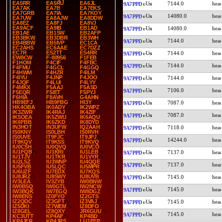
EA5RR
EA5RU
EA6JL
7144.0
9A7PPD
EA7AK
EA7B
EA7EKS
EA7GRB
EA7IA
EA7KOY
14080.0
9A7PPD
EA7UW
EA8AJW
EA8DDW
EA8EZ
EA8FJ
EA8VJ
EA9ACF
EA9IB
EB1AD
14080.0
9A7PPD
EB1AE
EB1SW
EB2AFP
EB3BKW
EB3DBR
EB3WH
7144.0
9A7PPD
EB4BBW
EB5IVP
EC1CA
EC2AHS
EC6AAE
EC7DZZ
EC7R
ES2TT
ES4RR
7144.0
9A7PPD
EW8CW
F-80956
F1FEB
F1HOM
F4CIF
F4FBC
7144.0
9A7PPD
F4FMU
F4GCL
F4GGQ
F4HWM
F4HZR
F4ILM
F4IYU
F4JNP
F4JOO
7144.0
9A7PPD
F4JQF
F4LUI
F4LYY
F4MKX
F5AAJ
F5ASD
7106.0
9A7PPD
F5EQR
F5IET
F5PYJ
F6HIA
F8AVH
G4AHN
HB9EFJ
HB9FBG
HI3Y
7087.0
9A7PPD
HK4OBA
IK0ADY
IK2WPZ
IK3ZWR
IK4RAJ
IK4ZIF
7087.0
9A7PPD
IK5OEA
IK5ZWU
IK6AQU
IK6FBB
IK6ZKD
IK8DYD
IN3HOT
IN3UFW
IQ2AAH
7118.0
9A7PPD
IS0KNY
IS0LBH
IS0RVH
IS0UVE
IT9FJC
IT9JPJ
14244.0
9A7PPD
IT9KQV
IT9KSS
IT9KVQ
IU0CSH
IU0QVQ
IU0VCO
IU1FQB
IU1KRI
IU1LEB
7137.0
9A7PPD
IU1TJV
IU1TKR
IU1VYR
IU2LSZ
IU3WNP
IU4QQE
7137.0
9A7PPD
IU5FVB
IU5LQC
IU5MPR
IU6UZF
IU7EDX
IU7KQS
IU8JRZ
IU8SWY
IU8UVB
7145.0
9A7PPD
IV3LEA
IV3ZYB
IW0BNW
IW0BSQ
IW0GTL
IW2NCW
7145.0
9A7PPD
IW3BQK
IW7EGQ
IW8DGZ
IW8ENS
IZ0FYO
IZ2GTS
IZ2QDC
IZ3GFT
IZ3VAJ
7145.0
9A7PPD
IZ5DKI
IZ7WEM
IZ8DFO
IZ8GEL
IZ8QXY
JR6GUU
7145.0
9A7PPD
KC3UTT
KP4AF
KP4BD
KP4JFR
KP4JRS
LU1EEP