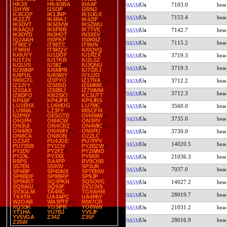
HK3X
HK4OBA
I0AAF
7103.0
9A5M
I1HYW
I1SOP
I2RNJ
IC8CQF
IK1JNP
IK1UGX
7153.4
9A5M
IK2ZJT
IK4RAJ
IK4ZIF
IK5DVT
IK5DVW
IK5ZWU
IK6AQU
IK6FBB
IK7TVE
7142.7
9A5M
IK8DYD
IN3HOT
IN3XSV
IQ2AAH
IS0FKP
IS0KNZ
7115.2
9A5M
IT9ECY
IT9ETC
IT9IVN
IT9KHI
IT9KQV
IU0QVQ
IU0UYY
IU1DOF
IU1RZX
3719.3
9A5M
IU1TJV
IU1TKR
IU2LSZ
IU2LVS
IU3IIZ
IU3QNU
3719.3
9A5M
IU3WNP
IU5MPR
IU7GRJ
IU8FUL
IU8SWY
IV3JJO
IW0GTL
IZ0FYO
IZ1TNA
3712.2
9A5M
IZ3JYY
IZ5EBD
IZ5MMK
IZ5SAX
IZ6BRJ
IZ7WMM
3712.3
9A5M
IZ8DFO
KB2SXT
KC3UTT
KP4AF
KP4JFR
KP4JRS
LU1EHX
LU6HOG
LU7MC
3560.0
9A5M
LU9MA
LZ3FY
MI5CFM
N2PNY
OE5GTE
OH0WW
3735.0
9A5M
OH1PH
OM4CW
ON3RV
ON3UI
ON4CBZ
ON4MIC
ON4RO
ON4WIY
ON5PU
3730.0
9A5M
ON8CA
ON8ON
OZ2LC
OZ3AT
PU4JOE
PU7FPV
14020.5
9A5M
PU7SSB
PY1CH
PY2BZW
PY2DV
PY2FZ
PY2WND
PY2XL
PY3XX
PY6KR
21036.3
9A5M
R9PS
RA4FP
RV9CHB
S57EN
S59SV
SP3UR
7037.0
9A5M
SP4BP
SP4DNX
SP7ENW
SP8BDF
SP9BRP
SP9JP
SP9MST
SQ3PKN
SQ5OVG
14027.2
9A5M
SQ8AGI
SQ9SF
SV1CNS
SV3GLM
TA4RC
TG9AHM
28019.7
9A5M
TK4TH
UA4APC
UA4PAY
W2OAB
WA3PTF
WW7CR
XQ3SK
YO3IPR
YO8WW
21031.2
9A5M
YT1HA
YU7BJ
YV5JF
YV5VGA
Z34Z
Z35F
28016.9
9A5M
Z35W