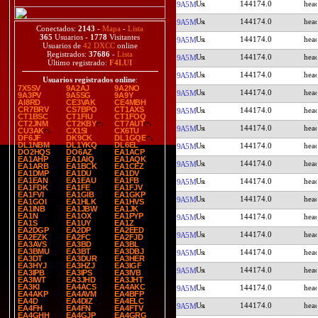
144174.0
9A5M
144174.0
9A5M
Conectados:
2143
-
Mapa
-
Lista
365
Usuarios -
1778
Visitantes
144174.0
9A5M
Usuarios de
42 DXCC
online
Registrados:
37686
-
Lista
144174.0
9A5M
Último registrado:
F4LUI
144174.0
9A5M
Usuarios registrados online
:
7X5SV
9A2AJ
9A2NO
144174.0
9A5M
9A3PV
9A5SG
9A9Y
AI8RD
CE3VAK
CE4MBH
CR7BRV
CS7BPO
CT1AXS
144174.0
9A5M
CT1BSC
CT1FIU
CT1FOQ
CT2JNM
CT2KBY
CT7AUT
144174.0
9A5M
CU3AK
CX1SI
CX6TU
DF6JF
DK9CK
DL1GQE
DL1NBM
DL1YKQ
DL6EL
144174.0
9A5M
DO2HQS
DO6AZ
EA1ACP
EA1AHP
EA1AIQ
EA1AQK
144174.0
9A5M
EA1ARB
EA1BCK
EA1CEZ
EA1DMP
EA1DU
EA1DV
EA1EAN
EA1EAU
EA1FB
144174.0
9A5M
EA1FDK
EA1FE
EA1FJV
EA1FVI
EA1GIB
EA1GKP
144174.0
9A5M
EA1GOI
EA1HLK
EA1HVS
EA1INB
EA1JBW
EA1JK
EA1N
EA1OX
EA1PYP
144174.0
9A5M
EA1S
EA1UY
EA1Z
EA2DGP
EA2DP
EA2EED
144174.0
9A5M
EA2EZK
EA2FC
EA2FJD
EA3AVS
EA3BD
EA3BL
EA3BMU
EA3BT
EA3DBJ
144174.0
9A5M
EA3DT
EA3DUR
EA3HER
EA3HYJ
EA3HZJ
EA3IGF
144174.0
9A5M
EA3IPB
EA3IPS
EA3IVB
EA3IWT
EA3JHD
EA3JHT
EA3KI
EA4ACS
EA4AKC
144174.0
9A5M
EA4AKP
EA4AVM
EA4BFP
EA4D
EA4DIZ
EA4ELC
144174.0
9A5M
EA4FH
EA4FN
EA4FTV
EA4GHH
EA4GJP
EA4GRG