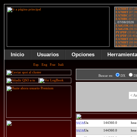
Inicio
Usuarios
Opciones
Herramient
Buscar en:
DX
D
< A
144360.0
9A5M
144360.0
9A5M