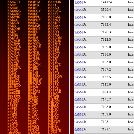
EA4GTY
EA4HTA
EA4HUK
144174.0
9A5M
EA4IFI
EA4IFN
EA4II
EA4IJS
EA4ST
EA5AD
3529.4
9A5M
EA5AKG
EA5CCY
EA5CEC
EA5CRC
EA5DP
EA5ET
EA5FHC
EA5FPL
EA5GKL
7096.0
9A5M
EA5GL
EA5HNF
EA5HYT
EA5ICR
EA5IIG
EA5IKP
7133.4
9A5M
EA5IY
EA5JAF
EA5JAX
EA5JQB
EA5KDZ
EA5KFI
EA5P
EA5RL
EA5RR
7120.3
9A5M
EA5RU
EA6B
EA6FM
EA6TU
EA6UB
EA7ADM
7112.5
9A5M
EA7ALE
EA7BO
EA7BUU
EA7BVH
EA7CPW
EA7EKS
EA7GRB
EA7HAE
EA7HIY
7189.0
9A5M
EA7HPV
EA7IM
EA7IPE
EA7ISN
EA7IZB
EA7JVV
7136.0
9A5M
EA7KAY
EA7KPP
EA7KU
EA7LEI
EA7LPN
EA7TR
EA7UW
EA7XJ
EA7YL
7193.0
9A5M
EA8AE
EA8CTK
EA8CVZ
EA8DDW
EA8ED
EA8EZ
7187.2
9A5M
EA8FJ
EA8TX
EA8VJ
EA9IB
EB1AE
EB1CU
EB1EXS
EB2AFP
EB3BKW
7137.5
9A5M
EB3WH
EB4BBW
EB5CS
EB5DZJ
EB6ABR
EB6TO
7113.0
9A5M
EB7EGQ
EC1ALT
EC1AP
EC1CA
EC1CT
EC1CZL
EC2AFE
EC3CPZ
EC6AAE
7024.4
9A5M
EC7DZZ
EC7R
ES1WL
ES3ROG
ES6RQ
EW3DF
7145.7
9A5M
F-80956
F1FEB
F1HOM
F1USO
F4AZH
F4BVO
F4EEJ
F4FJI
F4FRG
7098.0
9A5M
F4FTA
F4GCL
F4HSU
F4ILM
F4IYO
F4IYU
7109.0
9A5M
F4JNP
F4LPY
F4LQC
F4LYY
F4MKX
F4NFA
F4VVE
F5IET
F5MNW
7103.1
9A5M
F5MTH
F5OCL
F6HIA
F6IGX
F8CRM
F8DRA
7121.1
9A5M
F8FBB
F8GGV
HB9HYB
HB9TWU
HJ4EAB
HK3O