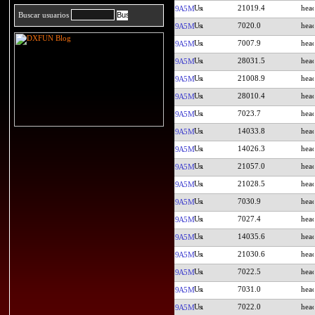
21019.4
9A5M
Buscar usuarios
7020.0
9A5M
7007.9
9A5M
28031.5
9A5M
21008.9
9A5M
28010.4
9A5M
7023.7
9A5M
14033.8
9A5M
14026.3
9A5M
21057.0
9A5M
21028.5
9A5M
7030.9
9A5M
7027.4
9A5M
14035.6
9A5M
21030.6
9A5M
7022.5
9A5M
7031.0
9A5M
7022.0
9A5M