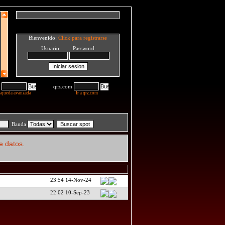
Bienvenido:
Click para registrarse
Usuario Password
qrz.com
squeda avanzada
Ir a qrz.com
Banda
e datos.
23:54 14-Nov-24
22:02 10-Sep-23