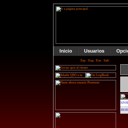
Inicio
Usuarios
Opci
KP4R
JR6R