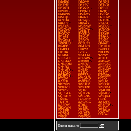
IU0SRH
IU0VCO
IU1DXU
IU1FQB
IU1TJV
IU1TKR
IU1VXD
IU1VYR
IU2LSZ
IU2UDB
IU3QNU
IU4QQE
IU4RWN
IU5HWS
IU5KSV
IU5LQC
IU6UZF
IU7EDW
IU7EDX
IU7KQS
IU7TUX
IU8JRZ
IU8SWY
IV3JJO
IV3ZYB
IW0BNW
IW0RLC
IW2NCW
IW7DHC
IW7DOL
IW7EGQ
IW8ENS
IZ0DHC
IZ0FYO
IZ0RPW
IZ3GFT
IZ4EFP
IZ5DKI
IZ5FDD
IZ7WEM
IZ8DFO
IZ8GEL
JR6GUU
KC3UTT
KP4AF
KP4BD
KP4JRS
LU1HLH
LU4DFL
LU6YR
LW8DLF
LX1DA
LZ3FY
M0LDW
M0MNG
MI5CFM
N2PNY
OE5GTE
OH0WW
OH1PH
OK1UOZ
OM4AB
OM4CW
ON3LOM
ON3RV
ON4CBZ
ON4RO
ON4ROL
ON4RSX
ON4WIY
ON6ZK
ON7HMT
OZ1KZX
OZ2LC
OZ3AT
PD4PMS
PD7JVW
PU2USM
PY2DV
PY2WND
PY3XX
RA4FP
RV9CHB
SP3UR
SP7NHS
SP7UTP
SP8BDF
SP8UZJ
SP9BRP
SP9GBA
SP9IZV
SQ1R
SQ4FDK
SQ5SAA
SQ7FZR
SQ8AGI
SQ8MFM
SV1CNS
SV8QDJ
TA4RC
TG9AHM
TI2SD
TK4TH
UA0ACG
UA4APC
UA4PAY
UT9LI
WA3PTF
XE2YWH
XQ3SK
XQ3YT
YO3IPR
YO4WO
YO8WW
YU7GM
YV4EBD
YV5ALI
YV5JF
YV5MCN
Buscar usuarios