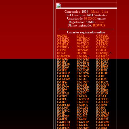
Conectados:
1834
-
Mapa
-
Lista
353
Usuarios -
1481
Visitantes
Usuarios de
46 DXCC
online
Registrados:
37689
-
Lista
Último registrado:
IU3WUS
Usuarios registrados online
:
9A2NO
9A9Y
CE3VAK
CE4UFC
CR7BQX
CR7BRV
CS7BPO
CT1BSC
CT1DYH
CT1FIU
CT1JHU
CT2JYX
CT2KBY
CT7AUT
CU3AK
CX1SI
DC5SWL
DF4HA
DF6JF
DF7NX
DO2HQS
DO6MFD
EA1AA
EA1AHP
EA1AIQ
EA1ARJ
EA1AUO
EA1BA
EA1BVG
EA1CEZ
EA1DMP
EA1EAN
EA1EAU
EA1EAV
EA1EFW
EA1FDE
EA1FE
EA1FQD
EA1FVI
EA1GKP
EA1GYA
EA1HJE
EA1HLK
EA1HVS
EA1IT
EA1JBW
EA1JO
EA1OX
EA1PG
EA1PYP
EA1PZV
EA1UY
EA1VM
EA2ADR
EA2CYT
EA2DBP
EA2DP
EA2DT
EA2DUX
EA2ERB
EA2FAU
EA2FC
EA2FJD
EA2KY
EA2XG
EA3AJ
EA3BL
EA3CZR
EA3DFC
EA3DT
EA3FUE
EA3HER
EA3HLM
EA3IKA
EA3IPB
EA3JHT
EA3JJN
EA3KI
EA4AKC
EA4BDI
EA4CS
EA4D
EA4DIZ
EA4DWJ
EA4EQF
EA4FH
EA4FME
EA4FN
EA4FR
EA4FTV
EA4GHH
EA4GJP
EA4GRG
EA4GSH
EA4HIA
EA4HNO
EA4HUK
EA4HWF
EA4IDX