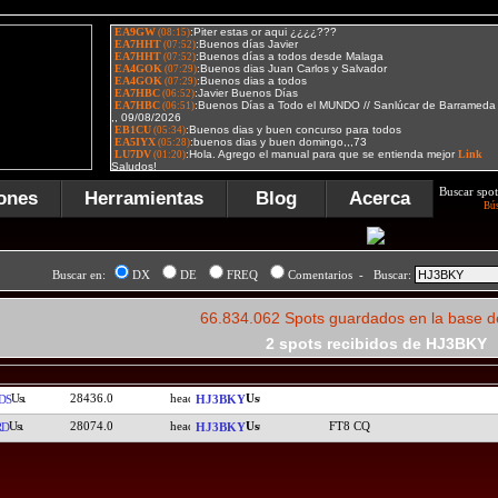
Buscar spot
ones
Herramientas
Blog
Acerca
Bú
Buscar en:
DX
DE
FREQ
Comentarios - Buscar:
66.834.062 Spots guardados en la base d
2 spots recibidos de HJ3BKY
28436.0
DS
HJ3BKY
28074.0
FT8 CQ
RD
HJ3BKY