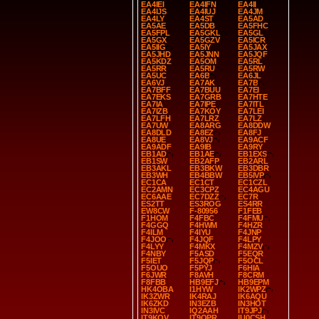
EA4IEI
EA4IFN
EA4II
EA4IJS
EA4IUJ
EA4JM
EA4LY
EA4ST
EA5AD
EA5AE
EA5DB
EA5FHC
EA5FPL
EA5GKL
EA5GL
EA5GX
EA5GZV
EA5ICR
EA5IIG
EA5IY
EA5JAX
EA5JHD
EA5JNN
EA5JQF
EA5KDZ
EA5OM
EA5RL
EA5RR
EA5RU
EA5RW
EA5UC
EA6B
EA6JL
EA6VJ
EA7AK
EA7B
EA7BFF
EA7BUU
EA7EI
EA7EKS
EA7GRB
EA7HTE
EA7IA
EA7IPE
EA7ITL
EA7IZB
EA7KOY
EA7LEI
EA7LFH
EA7LRZ
EA7LZ
EA7UW
EA8ARG
EA8DDW
EA8DLD
EA8EZ
EA8FJ
EA8UE
EA8VJ
EA9ACF
EA9ADF
EA9IB
EA9RY
EB1AD
EB1AE
EB1EXS
EB1SW
EB2AFP
EB2ARL
EB3AKL
EB3BKW
EB3DBR
EB3WH
EB4BBW
EB5IVP
EC1CA
EC1CT
EC1CZL
EC2AMN
EC3CPZ
EC4AGU
EC6AAE
EC7DZZ
EC7R
ES2TT
ES3ROG
ES4RR
EW8CW
F-80956
F1FEB
F1HOM
F4FBC
F4FMU
F4GGQ
F4HWM
F4HZR
F4ILM
F4IYU
F4JNP
F4JOO
F4JQF
F4LPY
F4LYY
F4MKX
F4MZV
F4NBY
F5ASD
F5EQR
F5IET
F5JQP
F5OCL
F5OUO
F5PYJ
F6HIA
F6JWR
F8AVH
F8CRM
F8FBB
HB9EFJ
HB9EPM
HK4OBA
I1HYW
IK2WPZ
IK3ZWR
IK4RAJ
IK6AQU
IK6ZKD
IN3EZB
IN3HOT
IN3IVC
IQ2AAH
IT9JPJ
IT9KQV
IT9OPR
IU0CSH