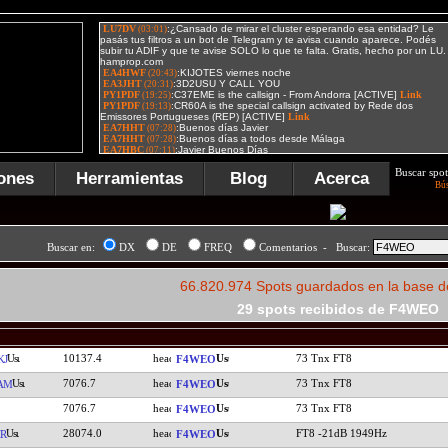
Buscar spot
ones
Herramientas
Blog
Acerca
Bú
Buscar en:
DX
DE
FREQ
Comentarios - Buscar:
66.820.974 Spots guardados en la base d
29 spots recibidos de F4WEO
10137.4
73 Tnx FT8
KJ
F4WEO
7076.7
73 Tnx FT8
AM
F4WEO
7076.7
73 Tnx FT8
F4WEO
28074.0
FT8 -21dB 1949Hz
R
F4WEO