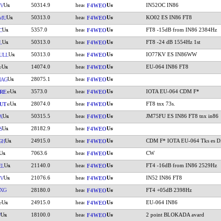
50314.9
IN52OC IN86
YV
F4WEO
50313.0
KO02 ES IN86 FT8
MU
F4WEO
5357.0
FT8 -15dB from IN86 2384Hz
C
F4WEO
50313.0
FT8 -24 dB 1554Hz 1st
L
F4WEO
50313.0
IO77KV ES IN86WW
ULL
F4WEO
14074.0
EU-064 IN86 FT8
F4WEO
28075.1
HAG
F4WEO
3573.0
IOTA EU-064 CDM F*
RE
F4WEO
28074.0
FT8 tnx 73s.
UT
F4WEO
50315.5
JM75FU ES IN86 FT8 tnx in86
X
F4WEO
28182.9
S
F4WEO
24915.0
CDM F* IOTA EU-064 Tks es 
GH
F4WEO
7063.6
CW
F4WEO
21140.0
FT4 -16dB from IN86 2529Hz
EL
F4WEO
21076.6
IN52 IN86 FT8
YV
F4WEO
XG
28180.0
FT4 +05dB 2398Hz
F4WEO
24915.0
EU-064 IN86
F4WEO
18100.0
2 point BLOKADA avard
W
F4WEO