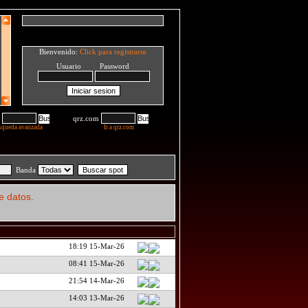
Bienvenido:
Click para registrarse
Usuario Password
qrz.com
squeda avanzada
Ir a qrz.com
Banda
e datos.
18:19 15-Mar-26
08:41 15-Mar-26
21:54 14-Mar-26
14:03 13-Mar-26