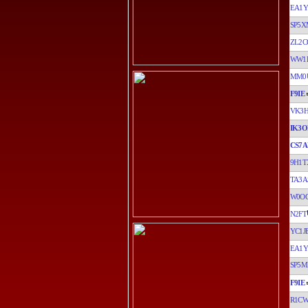
EA1
SP5X
ZL2C
WW1
MM0
F9IE
VK3
IK3O
CS7A
9H1T
TA3A
W0O
N2FT
YC1J
EA1
SP5M
F9IE
R1C