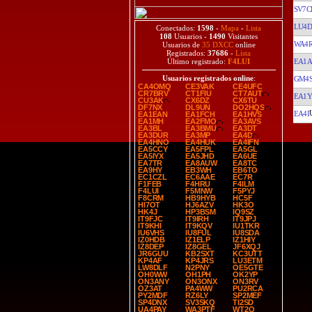
SV7C
LU4D
Conectados:
1598
-
Mapa
-
Lista
108
Usuarios -
1490
Visitantes
WA4
Usuarios de
35 DXCC
online
Registrados:
37686
-
Lista
EA1A
Último registrado:
F4LUI
Usuarios registrados online
:
GM4S
CA4OMQ
CE3VAK
CE4UFC
CR7BRV
CT1FIU
CT7AUT
EA1
CU3AK
CX6DZ
CX6TU
DF7NX
DL9UN
DO2HQS
EA4I
EA1EAN
EA1FCH
EA1HVS
EA1MH
EA2FMO
EA3AVS
EA3BL
EA3BMU
EA3DT
EA3DUR
EA3MP
EA4D
EA4HNO
EA4HUK
EA4IFN
EA5CCY
EA5FPL
EA5GL
EA5IYX
EA5JHD
EA6UE
EA7TR
EA8AUW
EA8TC
EA9HY
EB3WH
EB6TO
EC1CZL
EC6AAE
EC7R
F1FEB
F4HRU
F4ILM
F4LUI
F5MNW
F5PYJ
F8CRM
HB9HYB
HC5F
HI7OT
HJ6AZV
HK3O
HK4J
HP3BSM
IQ9SZ
IT9FJC
IT9IRH
IT9JPJ
IT9KHI
IT9KQV
IU1TKR
IU6VHS
IU8FUL
IU8SDA
IZ0HDB
IZ1ELP
IZ1HIY
IZ8DEP
IZ8GEL
JF6XQJ
JR6GUU
KB2SXT
KC3UTT
KP4AF
KP4JRS
LU3ETM
LW8DLF
N2PNY
OE5GTE
OH0WW
OH1PH
OK2YP
ON3ANY
ON3ONX
ON3RV
OZ3AT
PA4WW
PU2RCA
PY2MDF
RZ6LY
SP2MEF
SP4DNX
SV3SKQ
TI2SD
UA4PAY
WA3PTF
WT2Q