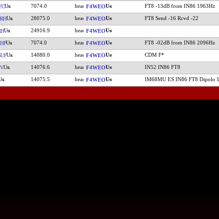
7074.0
FT8 -13dB from IN86 1963Hz
FC
F4WEO
28075.0
FT8 Send -16 Rcvd -22
RH
F4WEO
24916.9
RH
F4WEO
7074.0
FT8 -02dB from IN86 2096Hz
HP
F4WEO
14080.0
CDM F*
UF
F4WEO
14076.6
IN52 IN86 FT8
YV
F4WEO
14075.5
IM68MU ES IN86 FT8 Dipolo 1
F4WEO