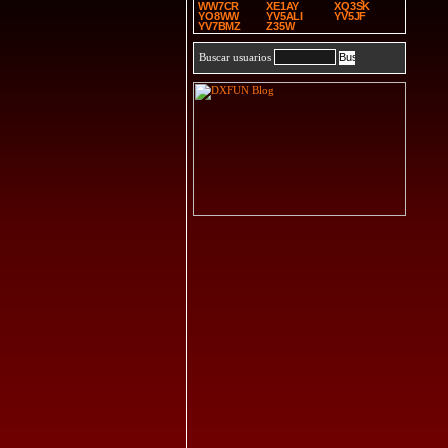
WW7CR
XE1AY
XQ3SK
YO8WW
YV5ALI
YV5JF
YV7BMZ
Z35W
Buscar usuarios