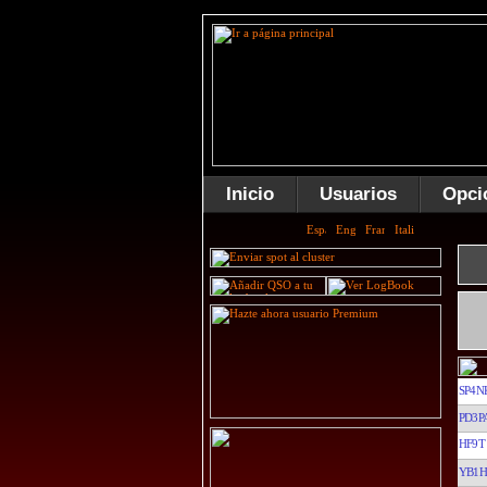
Inicio
Usuarios
Opci
SP4N
PD3P
HF9T
YB1H