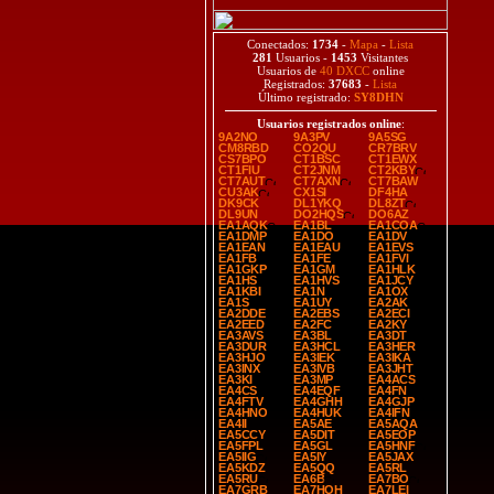
Conectados:
1734
-
Mapa
-
Lista
281
Usuarios -
1453
Visitantes
Usuarios de
40 DXCC
online
Registrados:
37683
-
Lista
Último registrado:
SY8DHN
Usuarios registrados online
:
9A2NO
9A3PV
9A5SG
CM8RBD
CO2QU
CR7BRV
CS7BPO
CT1BSC
CT1EWX
CT1FIU
CT2JNM
CT2KBY
CT7AUT
CT7AXN
CT7BAW
CU3AK
CX1SI
DF4HA
DK9CK
DL1YKQ
DL8ZT
DL9UN
DO2HQS
DO6AZ
EA1AQK
EA1BL
EA1COA
EA1DMP
EA1DO
EA1DV
EA1EAN
EA1EAU
EA1EVS
EA1FB
EA1FE
EA1FVI
EA1GKP
EA1GM
EA1HLK
EA1HS
EA1HVS
EA1JCY
EA1KBI
EA1N
EA1OX
EA1S
EA1UY
EA2AK
EA2DDE
EA2EBS
EA2ECI
EA2EED
EA2FC
EA2KY
EA3AVS
EA3BL
EA3DT
EA3DUR
EA3HCL
EA3HER
EA3HJO
EA3IEK
EA3IKA
EA3INX
EA3IVB
EA3JHT
EA3KI
EA3MP
EA4ACS
EA4CS
EA4EQF
EA4FN
EA4FTV
EA4GHH
EA4GJP
EA4HNO
EA4HUK
EA4IFN
EA4II
EA5AE
EA5AQA
EA5CCY
EA5DIT
EA5EOP
EA5FPL
EA5GL
EA5HNF
EA5IIG
EA5IY
EA5JAX
EA5KDZ
EA5QQ
EA5RL
EA5RU
EA6B
EA7BO
EA7GRB
EA7HOH
EA7LEI