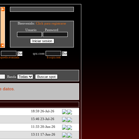
Bienvenido:
Click para registrarse
Usuario Password
qrz.com
squeda avanzada
Ir a qrz.com
Banda
e datos.
18:59 26-Jul-26
15:46 23-Jul-26
11:33 20-Jun-26
13:11 17-Jun-26