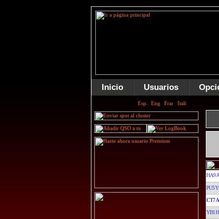
Inicio
Usuarios
Opci
HA9
PU5Y
CT7A
YB1H