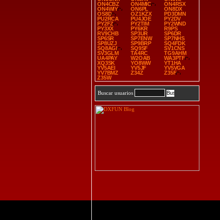
ON4CBZ
ON4MIC
ON4RSX
ON4WIY
ON6PL
ON8DX
OS8D
OZ1KZX
PD3DMN
PU2RCA
PU4JOE
PY2DV
PY2FZ
PY2TIM
PY2WND
PY3XX
PY6KR
R9PS
RV9CHB
SP3UR
SP6DR
SP6SR
SP7ENW
SP7NHS
SP8UZJ
SP9BRP
SQ4FDK
SQ8AGI
SQ9SF
SV1CNS
SV3GLM
TA4RC
TG9AHM
UA4PAY
W2OAB
WA3PTF
XQ3SK
YO8WW
YT1HA
YV5AEI
YV5JF
YV5VGA
YV7BMZ
Z34Z
Z35F
Z35W
Buscar usuarios