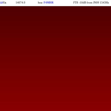
14074.0
F4MHR
FT8 -10dB from JN09 1543Hz
HP