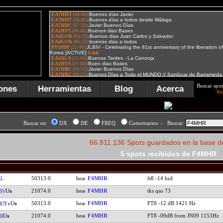
Buscar spot
ones
Herramientas
Blog
Acerca
Bú
Buscar en:
DX
DE
FREQ
Comentarios - Buscar:
66.811.136 Spots guardados en la base d
5 spots recibidos de F4MHR
AL
50313.0
F4MHR
ft8 -14 hrd
21074.0
F4MHR
tks qso 73
SV
50313.0
F4MHR
FT8 -12 dB 1421 Hz
UT
21074.0
F4MHR
FT8 -09dB from JN09 1153Hz
R