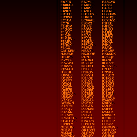
EA7TR
EA7YL
EA8CYX
EA8DCZ
EA8EZ
EA8FJ
EA8HE
EA8VJ
EA9CF
EA9HY
EA9IB
EB1AE
EB1CU
EB1EXS
EB3BKW
EB3WH
EB6TO
EB7HQE
EC1CA
EC6AAE
EC7DZZ
EC7R
ES6RQ
F1FEB
F1HOM
F1UJS
F4FBC
F4GGQ
F4GVO
F4HSU
F4IYU
F4JFV
F4JKE
F4JNP
F4LYY
F4MKX
F4MSW
F4VVE
F5AAJ
F5ABV
F5MNW
F5OCL
F5ROX
F6FGW
F6HIA
F6IGX
F6JWR
F8AVH
GM1KEN
HI3SD
HI5GBF
HJ4EAB
HK3ORE
HK6KDK
I1SOP
I2RNJ
IC8CQF
IK2YYC
IK4RAJ
IK4ZIF
IK5ZWU
IK6FBB
IK7RVY
IK8VVS
IN3HOT
IN3RYE
IQ2AAH
IT9BEZ
IT9JPJ
IT9KHI
IT9KQV
IT9SKY
IU0MBJ
IU0PYH
IU0VCO
IU1DZZ
IU1FQB
IU1RZX
IU1TJV
IU2LVS
IU2QLN
IU2SKI
IU3BTU
IU3GKJ
IU4LEC
IU4QQE
IU4VSC
IU5FVB
IU5MPR
IU5PTO
IU5SGU
IU7BSE
IU8JRZ
IU8SWY
IU8WPY
IU8WRL
IV3XYC
IW0GTL
IW3AOT
IW6MON
IZ0FYO
IZ0RVI
IZ1FRM
IZ2GTS
IZ2LPT
IZ3KQV
IZ3ZMM
IZ4EFP
IZ4KAN
IZ5ILJ
IZ5RLK
IZ5RWM
IZ8GEL
IZ8WGR
JR6GUU
KB2SXT
KC3UTT
KC4FDT
KP4JRS
LU1EEP
LU3DLY
LU3ETM
LU6YR
OE2EJN
OE5GTE
OH0WW
OH1PH
OK1DQT
OK1UOZ
OM4AB
OM4CW
ON3ANY
ON3ONX
ON3RV
ON3WP