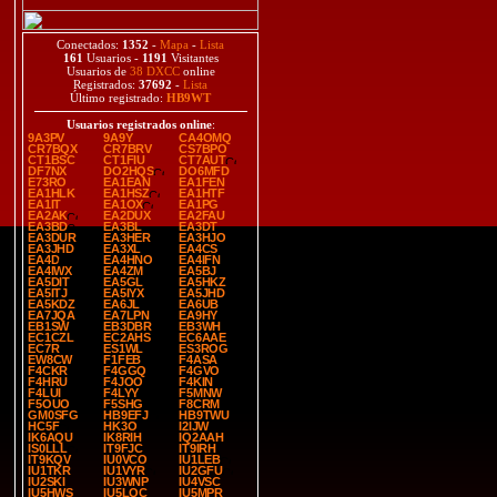
Conectados:
1352
-
Mapa
-
Lista
161
Usuarios -
1191
Visitantes
Usuarios de
38 DXCC
online
Registrados:
37692
-
Lista
Último registrado:
HB9WT
Usuarios registrados online
:
9A3PV
9A9Y
CA4OMQ
CR7BQX
CR7BRV
CS7BPO
CT1BSC
CT1FIU
CT7AUT
DF7NX
DO2HQS
DO6MFD
E73RO
EA1EAN
EA1FEN
EA1HLK
EA1HSZ
EA1HTF
EA1IT
EA1OX
EA1PG
EA2AK
EA2DUX
EA2FAU
EA3BD
EA3BL
EA3DT
EA3DUR
EA3HER
EA3HJO
EA3JHD
EA3XL
EA4CS
EA4D
EA4HNO
EA4IFN
EA4IWX
EA4ZM
EA5BJ
EA5DIT
EA5GL
EA5HKZ
EA5ITJ
EA5IYX
EA5JHD
EA5KDZ
EA6JL
EA6UB
EA7JQA
EA7LPN
EA9HY
EB1SW
EB3DBR
EB3WH
EC1CZL
EC2AHS
EC6AAE
EC7R
ES1WL
ES3ROG
EW8CW
F1FEB
F4ASA
F4CKR
F4GGQ
F4GVO
F4HRU
F4JOO
F4KIN
F4LUI
F4LYY
F5MNW
F5OUO
F5SHG
F8CRM
GM0SFG
HB9EFJ
HB9TWU
HC5F
HK3O
I2IJW
IK6AQU
IK8RIH
IQ2AAH
IS0LLL
IT9FJC
IT9IRH
IT9KQV
IU0VCO
IU1LEB
IU1TKR
IU1VYR
IU2GFU
IU2SKI
IU3WNP
IU4VSC
IU5HWS
IU5LQC
IU5MPR