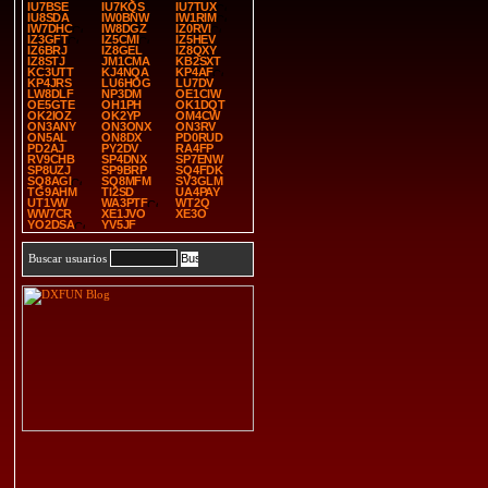
IU7BSE
IU7KQS
IU7TUX
IU8SDA
IW0BNW
IW1RIM
IW7DHC
IW8DGZ
IZ0RVI
IZ3GFT
IZ5CMI
IZ5HEV
IZ6BRJ
IZ8GEL
IZ8QXY
IZ8STJ
JM1CMA
KB2SXT
KC3UTT
KJ4NQA
KP4AF
KP4JRS
LU6HOG
LU7DV
LW8DLF
NP3DM
OE1CIW
OE5GTE
OH1PH
OK1DQT
OK2IOZ
OK2YP
OM4CW
ON3ANY
ON3ONX
ON3RV
ON5AL
ON8DX
PD0RUD
PD2AJ
PY2DV
RA4FP
RV9CHB
SP4DNX
SP7ENW
SP8UZJ
SP9BRP
SQ4FDK
SQ8AGI
SQ8MFM
SV3GLM
TG9AHM
TI2SD
UA4PAY
UT1VW
WA3PTF
WT2Q
WW7CR
XE1JVO
XE3O
YO2DSA
YV5JF
Buscar usuarios