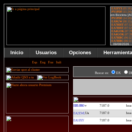
Inicio
Usuarios
Opciones
Herramient
Buscar en:
DX
D
EB5JBO
7187.0
7187.0
EA2EWL
EA1IXY
7187.0