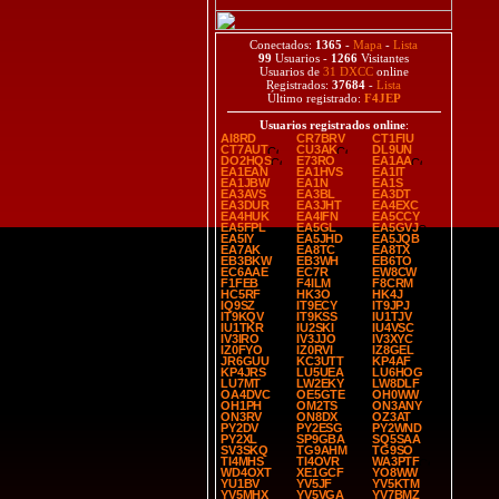
Conectados:
1365
-
Mapa
-
Lista
99
Usuarios -
1266
Visitantes
Usuarios de
31 DXCC
online
Registrados:
37684
-
Lista
Último registrado:
F4JEP
Usuarios registrados online
:
AI8RD
CR7BRV
CT1FIU
CT7AUT
CU3AK
DL9UN
DO2HQS
E73RO
EA1AA
EA1EAN
EA1HVS
EA1IT
EA1JBW
EA1N
EA1S
EA3AVS
EA3BL
EA3DT
EA3DUR
EA3JHT
EA4EXC
EA4HUK
EA4IFN
EA5CCY
EA5FPL
EA5GL
EA5GVJ
EA5IY
EA5JHD
EA5JQB
EA7AK
EA8TC
EA8TX
EB3BKW
EB3WH
EB6TO
EC6AAE
EC7R
EW8CW
F1FEB
F4ILM
F8CRM
HC5RF
HK3O
HK4J
IQ9SZ
IT9ECY
IT9JPJ
IT9KQV
IT9KSS
IU1TJV
IU1TKR
IU2SKI
IU4VSC
IV3IRO
IV3JJO
IV3XYC
IZ0FYO
IZ0RVI
IZ8GEL
JR6GUU
KC3UTT
KP4AF
KP4JRS
LU5UEA
LU6HOG
LU7MT
LW2EKY
LW8DLF
OA4DVC
OE5GTE
OH0WW
OH1PH
OM2TS
ON3ANY
ON3RV
ON8DX
OZ3AT
PY2DV
PY2ESG
PY2WND
PY2XL
SP9GBA
SQ5SAA
SV3SKQ
TG9AHM
TG9SO
TI4MHS
TI4OVR
WA3PTF
WD4OXT
XE1GCF
YO8WW
YU1BV
YV5JF
YV5KTM
YV5MHX
YV5VGA
YV7BMZ