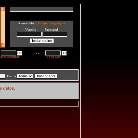
Bienvenido:
Click para registrarse
Usuario Password
qrz.com
squeda avanzada
Ir a qrz.com
Banda
e datos.