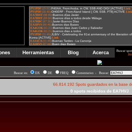
Buscar spot
ones
Herramientas
Blog
Acerca
Bú
Buscar en:
DX
DE
FREQ
Comentarios - Buscar:
66.814.192 Spots guardados en la base d
0 spots recibidos de EA7HVJ