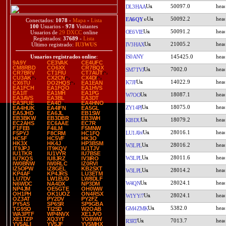
50097.0
DL3HAA
50092.2
EA6QY
Conectados:
1078
-
Mapa
-
Lista
100
Usuarios -
978
Visitantes
50091.2
OE6VIE
Usuarios de
29 DXCC
online
Registrados:
37689
-
Lista
21005.2
IV3HAX
Último registrado:
IU3WUS
IS0ANY
145425.0
Usuarios registrados online
:
9A9Y
CE3VAK
CE4UFC
CM8RBD
CO6XX
CR7BQX
7002.0
SM7TVJ
CR7BRV
CT1FIU
CT7AUT
CU3AK
CX2CN
CX4DI
14022.9
K7JF
CX6TU
DO2HQS
EA1EAN
EA1FCH
EA1FQO
EA1HVS
EA1IT
EA1MH
EA1PG
18087.1
W7OO
EA3AVS
EA3BL
EA3DT
EA3FUE
EA4D
EA4HNO
18075.0
ZY14PI
EA4HUK
EA4IFN
EA5GL
EA5JHD
EA6JL
EB1SW
EB3BKW
EB3DBR
EB3WH
18079.2
KI8DU
EC2AHS
EC6AAE
EC7R
F1FEB
F4ILM
F5MNW
28016.1
LU1AW
F5PYJ
F8CRM
HC1FQ
HC5F
HC5VF
HK3O
HK3X
HK4J
HP3BSM
28016.2
W3LPL
IT9JPJ
IT9KQV
IU1TJV
IU1TKR
IU1VYR
IU7BSE
28011.6
W3LPL
IU7KQS
IU8JRZ
IV3IRO
IW0BNW
IW0RLC
IZ0RVI
IZ5OPW
IZ8GEL
KB2SXT
28014.2
W3LPL
KP4AF
KP4JRS
LU3ETM
LU7DV
LW1EUD
LW8DLF
28024.1
W4QN
N6WDC
NA4DX
NP3DM
NP4JM
OE5GTE
OH0WW
OH1PH
OK1UOZ
ON4RSX
28024.1
W1YY/7
OZ3AT
PY2DV
PY2FZ
PY5AS
SP6SR
SP9GBA
5382.0
GM4ZMK
TG9SO
TI2SD
W2OAB
WA3PTF
WP4NVX
XE1JVO
XE1TZP
XQ3YT
YO8WW
7013.7
R3RT
YV5ALI
YV5JF
YV5MHX