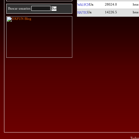
28024.0
WA1FCN
Buscar usuarios
14226.5
HA7EG
Todos