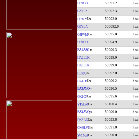
DL9UO
50091.2
G3YRZ
50092.3
50092.0
DF9CY
G3YLA
500092.0
50095.0
G4PVM
DL9UO
50094.9
EA1ASG
50090.3
HA8LLK
50099.0
HA8LLK
50099.0
50092.0
F5JRX
50090.2
HA4FB
EA3AVQ
50090.5
50095.6
OK1CF
50100.4
YT5DM
EA3AVQ
50090.0
50093.8
DK3AX
50091.8
GM0LVI
50090.0
SV1NJA