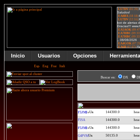
Inicio
Usuarios
Opciones
Herramient
Buscar en:
DX
D
144300.0
F5JMI
F1SA
144300.0
144300.0
F5JMI
50135.0
G4PVM