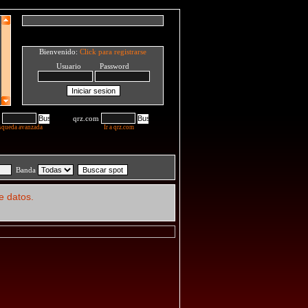
Bienvenido:
Click para registrarse
Usuario Password
qrz.com
squeda avanzada
Ir a qrz.com
Banda
e datos.