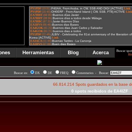
Buscar spot
ones
Herramientas
Blog
Acerca
Bú
Buscar en:
DX
DE
FREQ
Comentarios - Buscar:
66.814.214 Spots guardados en la base d
0 spots recibidos de EA4IZF