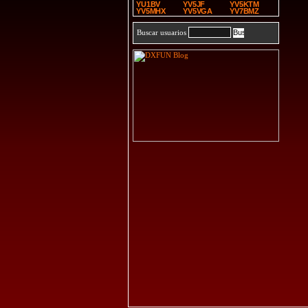
YU1BV
YV5JF
YV5KTM
YV5MHX
YV5VGA
YV7BMZ
Buscar usuarios