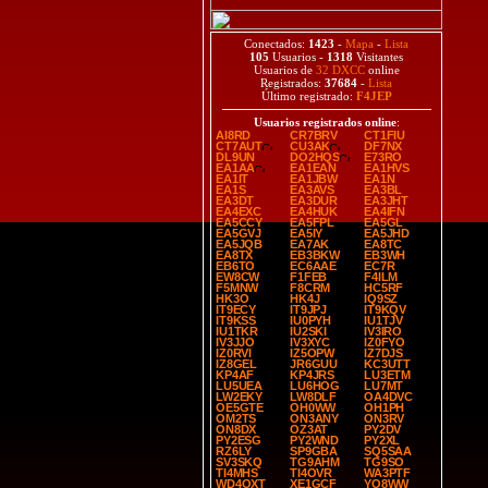
Conectados:
1423
-
Mapa
-
Lista
105
Usuarios -
1318
Visitantes
Usuarios de
32 DXCC
online
Registrados:
37684
-
Lista
Último registrado:
F4JEP
Usuarios registrados online
:
AI8RD
CR7BRV
CT1FIU
CT7AUT
CU3AK
DF7NX
DL9UN
DO2HQS
E73RO
EA1AA
EA1EAN
EA1HVS
EA1IT
EA1JBW
EA1N
EA1S
EA3AVS
EA3BL
EA3DT
EA3DUR
EA3JHT
EA4EXC
EA4HUK
EA4IFN
EA5CCY
EA5FPL
EA5GL
EA5GVJ
EA5IY
EA5JHD
EA5JQB
EA7AK
EA8TC
EA8TX
EB3BKW
EB3WH
EB6TO
EC6AAE
EC7R
EW8CW
F1FEB
F4ILM
F5MNW
F8CRM
HC5RF
HK3O
HK4J
IQ9SZ
IT9ECY
IT9JPJ
IT9KQV
IT9KSS
IU0PYH
IU1TJV
IU1TKR
IU2SKI
IV3IRO
IV3JJO
IV3XYC
IZ0FYO
IZ0RVI
IZ5OPW
IZ7DJS
IZ8GEL
JR6GUU
KC3UTT
KP4AF
KP4JRS
LU3ETM
LU5UEA
LU6HOG
LU7MT
LW2EKY
LW8DLF
OA4DVC
OE5GTE
OH0WW
OH1PH
OM2TS
ON3ANY
ON3RV
ON8DX
OZ3AT
PY2DV
PY2ESG
PY2WND
PY2XL
RZ6LY
SP9GBA
SQ5SAA
SV3SKQ
TG9AHM
TG9SO
TI4MHS
TI4OVR
WA3PTF
WD4OXT
XE1GCF
YO8WW