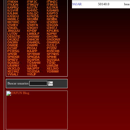
IT9EXH
IT9FJC
IT9HZC
9A3AR
50140.0
IT9JQN
IT9KQV
IT9KSS
IU0PXQ
IU1TJV
IU1TKR
IU1VYR
IU4VSC
IU5HWS
IU5JHK
IU5LQC
IU5PTO
IU5SGU
IU7KQS
IU8QTK
IW0RLC
IW1RIM
IW3IBK
IW7DHC
IZ0RVI
IZ5EBD
IZ5HEV
IZ6BTN
IZ6GSN
IZ8GEL
IZ8QXY
IZ8STJ
JR6GUU
KP4AF
KP4JRS
LU7DV
LW8DLF
N2PNY
OE5GTE
OH0WW
OH1PH
OK2IOZ
OM4CW
ON3ONX
ON3RV
ON4ROL
ON4RSX
ON8DE
ON8PR
OZ2LC
OZ3AT
PD2AJ
PY2DV
PY2ESG
RA4FP
RV9CHB
SP6SR
SP7ENW
SP7NHS
SP9DSR
SP9GBA
SP9HE
SP9IZV
SQ4FDK
SQ5SAA
SQ8AGI
TG9AHM
TI2SD
UA4PAY
US3VN
UW5ZM
VK3CLD
WA3PTF
XE1JVO
XE1YHZ
YO2DSA
YO8WW
YV5ALI
YV5JF
Buscar usuarios