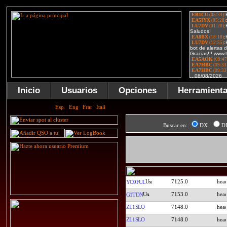
Inicio
Usuarios
Opciones
Herramient
Buscar en:
DX
D
7125.0
YO9FUL
7153.0
G1TDN
ZL1SLO
7148.0
ZL1SLO
7148.0