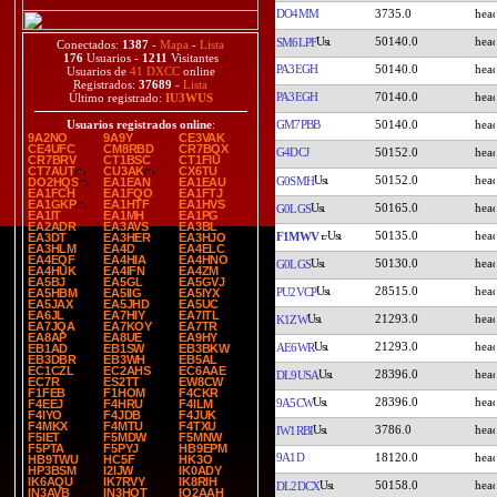
DO4MM
3735.0
50140.0
SM6LPF
Conectados:
1387
-
Mapa
-
Lista
176
Usuarios -
1211
Visitantes
PA3EGH
50140.0
Usuarios de
41 DXCC
online
Registrados:
37689
-
Lista
PA3EGH
70140.0
Último registrado:
IU3WUS
GM7PBB
50140.0
Usuarios registrados online
:
9A2NO
9A9Y
CE3VAK
CE4UFC
CM8RBD
CR7BQX
G4DCJ
50152.0
CR7BRV
CT1BSC
CT1FIU
CT7AUT
CU3AK
CX6TU
50152.0
G0SMH
DO2HQS
EA1EAN
EA1EAU
EA1FCH
EA1FQO
EA1FTJ
EA1GKP
EA1HTF
EA1HVS
50165.0
G0LGS
EA1IT
EA1MH
EA1PG
EA2ADR
EA3AVS
EA3BL
50135.0
F1MWV
EA3DT
EA3HER
EA3HJO
EA3HLM
EA4D
EA4ELC
EA4EQF
EA4HIA
EA4HNO
50130.0
G0LGS
EA4HUK
EA4IFN
EA4ZM
EA5BJ
EA5GL
EA5GVJ
28515.0
PU2VCP
EA5HBM
EA5IIG
EA5IYX
EA5JAX
EA5JHD
EA5UC
EA6JL
EA7HIY
EA7ITL
21293.0
K1ZW
EA7JQA
EA7KOY
EA7TR
EA8AP
EA8UE
EA9HY
21293.0
AE6WR
EB1AD
EB1SW
EB3BKW
EB3DBR
EB3WH
EB5AL
EC1CZL
EC2AHS
EC6AAE
28396.0
DL9USA
EC7R
ES2TT
EW8CW
F1FEB
F1HOM
F4CKR
28396.0
9A5CW
F4EEJ
F4HRU
F4ILM
F4IYO
F4JDB
F4JUK
F4MKX
F4MTU
F4TXU
3786.0
IW1RBI
F5IET
F5MDW
F5MNW
F5PTA
F5PYJ
HB9EPM
9A1D
18120.0
HB9TWU
HC5F
HK3O
HP3BSM
I2IJW
IK0ADY
IK6AQU
IK7RVY
IK8RIH
50158.0
DL2DCX
IN3AVB
IN3HOT
IQ2AAH