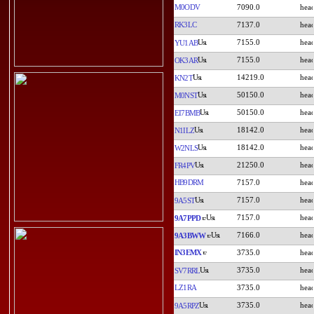
M0ODV
7090.0
RK3LC
7137.0
7155.0
YU1AB
7155.0
OK3AR
14219.0
KN2T
50150.0
M0NST
50150.0
EI7BMB
18142.0
N1ILZ
18142.0
W2NLS
21250.0
FR4PV
HB9DRM
7157.0
7157.0
9A5ST
7157.0
9A7PPD
7166.0
9A3BWW
IN3EMX
3735.0
3735.0
SV7RRL
LZ1RA
3735.0
3735.0
9A5RPZ