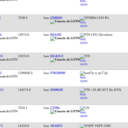
K
7058.0
IZ0MQN
DTMBA I-043 PG
WL
14074.0
RA1OD
FT8 LP31 Decodium
KK
21074.0
BG4UCZ
FT8
S
1296800.0
IT9GRR/B
km07jr tr jm77gf
LE
144174.0
DN9MJK
FT8 +29 dB 1872 Hz JOTA
7020.1
C37NL
CW
PJ
14310.0
VK3APJ
WWFF VKFF-5390