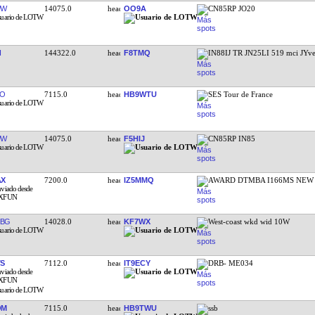
WW
14075.0
OO9A
CN85RP JO20
I
144322.0
F8TMQ
IN88IJ TR JN25LI 519 mci JYv
ZO
7115.0
HB9WTU
SES Tour de France
WW
14075.0
F5HIJ
CN85RP IN85
AX
7200.0
IZ5MMQ
AWARD DTMBA I166MS NEW
NBG
14028.0
KF7WX
West-coast wkd wid 10W
TS
7112.0
IT9ECY
DRB- ME034
OM
7115.0
HB9TWU
ssb