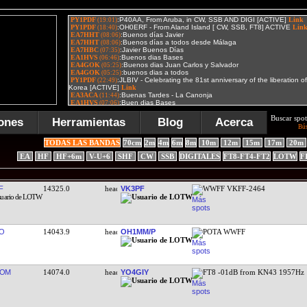
Buscar spot
ones
Herramientas
Blog
Acerca
Bú
TODAS LAS BANDAS
70cm
2m
4m
6m
8m
10m
12m
15m
17m
20m
EA
HF
HF+6m
V-U+6
SHF
CW
SSB
DIGITALES
FT8-FT4-FT2
LOTW
F
F
14325.0
VK3PF
WWFF VKFF-2464
O
14043.9
OH1MM/P
POTA WWFF
ROM
14074.0
YO4GIY
FT8 -01dB from KN43 1957Hz