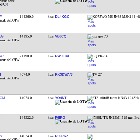
F
144360.0
DL4KGC
KO75WO MS JN68 MSK144 +8
WG
14195.0
VE6CQ
tnx qso 73
AR
21190.0
RW0LD/P
CQ PK-34
H
7074.0
RK3DWA/3
TV-27
ROM
14074.0
YO4NT
FT8 +00dB from KN43 1243Hz
I
144322.0
F6IRG
IN88IJ TR JN25MI 519 mci Br
BN
14074.0
R50RKZ