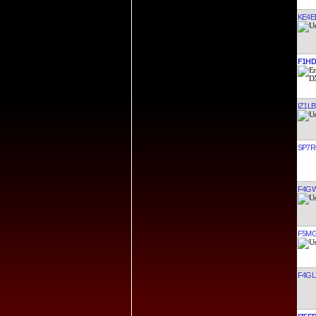
KE4E
F1HD
IZ1L
SP7
F4G
F5M
F4GL