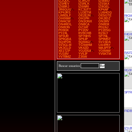
IZ2QDC
IZ3KQV
IZ5EBD
IZ5HEV
IZ5RLK
IZ5SAX
IZ6BRJ
IZ6WRI
IZ8GEL
JR6GUU
KC3UTT
KP4AF
KP4JRS
LU3ETM
LU6HOG
LW8DLF
OE2EJN
OE5GTE
RK3A
OH0WW
OH1PH
OK2IOZ
OM4CW
ON3ONX
ON3RV
ON4ROL
ON8CA
ON8DX
ON8ON
OZ3AT
PD2AJ
PD9DX
PY2DV
PY2ESG
PY2XL
RV9CHB
RZ6LY
F4G
SP3UR
SP7NHS
SP7NL
SP9GBA
SP9JP
SP9MST
SQ4FDK
SQ8AGI
SV1SDA
SV3GLM
TG9AHM
UA4PAY
VK3CLD
VK4ZD
WA3PTF
XE1TZP
YO2DSA
YO8WW
RA3T
YU1BV
YV5JF
YV5KTM
YV7BMZ
Z35W
Buscar usuarios
RG3
SP7
F6DB
IZ1L