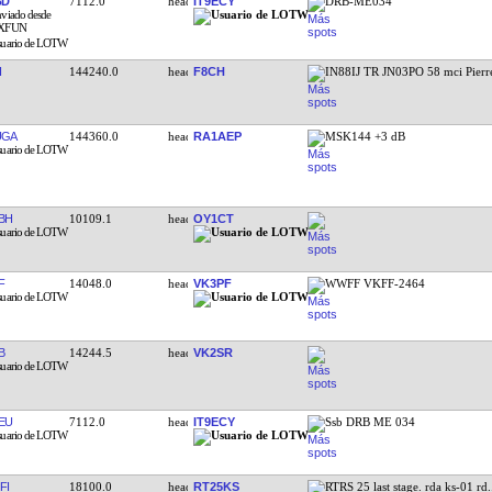
BD
7112.0
IT9ECY
DRB-ME034
I
144240.0
F8CH
IN88IJ TR JN03PO 58 mci Pierr
UGA
144360.0
RA1AEP
MSK144 +3 dB
BH
10109.1
OY1CT
F
14048.0
VK3PF
WWFF VKFF-2464
B
14244.5
VK2SR
EU
7112.0
IT9ECY
Ssb DRB ME 034
FI
18100.0
RT25KS
RTRS 25 last stage. rda ks-01 rd