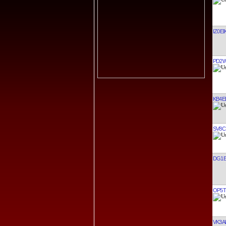
IZ0EI
PD2
KB4E
SV8C
DG1E
OP5T
VK3A