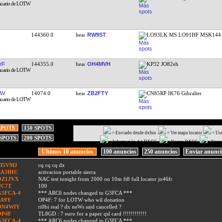
144360.0
RW9ST
LO93LK MS LO91HF MSK144 
YF
144355.0
OH4MVH
KP32 JO82eh
WW
14074.0
ZB2FTY
CN85RP IK76 Gibralter
SPOTS
150 SPOTS
= Enviado desde dxfun
= Ver mapa locator
= Us
 SPOTS
200 SPOTS
= Información del DXCC
= Nuevo DXCC
= Nuev
Ultimos 10 anuncios
100 anuncios
250 anuncios
Enviar anunc
TI5VMJ
cq cq cq dx
EA3IHU
activacion portable sierra
OZ1JVX
NAC test tonight from 2000 on 10m ft8 full locator jo46fr
UC7T
100
G3FCA-4
*** ARC6 nodes changed to G3FCA ***
9A9Y
OP4F: 7 for LOTW who wil donation
ON4WIY
ri0bi real ? dx neWs said cancelled ?
OP4F
TL8GD : 7 euro for a paper qsl card !!!!!!!!!!!!
G3FCA-4
*** ARC6 nodes changed to G3FCA ***