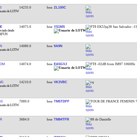
B
14235.0
ZL100C
E
14075.0
YS1MS
FT8 EK53jq38 San Salvador -1
BN
14080.0
9A9N
ROM
14074.0
EA5GVJ
FT8 -02dB from IM97 1060Hz
WG
14210.0
VK3VBC
cq
GS
7089.0
TM5TDFF
TOUR DE FRANCE FEMININ 7
R
3684.0
TM84TFR
88 de Danielle