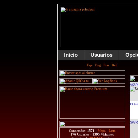
Inicio
Usuarios
Opci
VK3P
DL4F
SP7
Conectados:
1571
-
Mapa
-
Lista
176
Usuarios -
1395
Visitantes