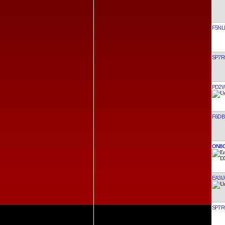
F5NL
SP7
PD2
F6DB
ON8
EA3I
SP7