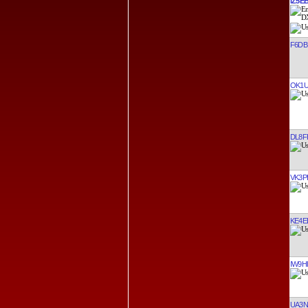
IZ5E
F6DB
OK1
DL8F
VK3P
KE4E
IW9H
UA3N