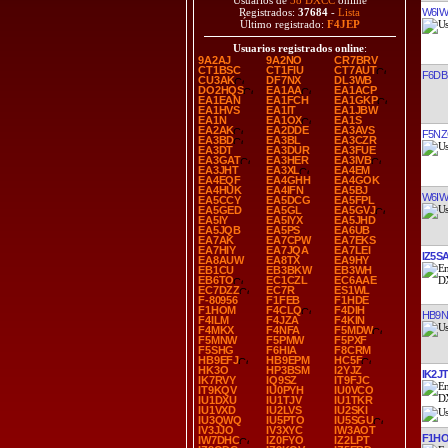
Usuarios de
38 DXCC
online
W6I
Registrados:
37684
-
Lista
Último registrado:
F4JEP
Usuarios registrados online
:
9A2AJ
9A2NO
CR7BRV
CT1BSC
CT1FIU
CT7AUT
F6DB
CU3AK
DF7NX
DL3WB
DO2HQS
EA1AA
EA1ACP
EA1EAN
EA1FCH
EA1GKP
EA1HVS
EA1IT
EA1JBW
EA1N
EA1OX
EA1S
EA2AK
EA2DDE
EA3AVS
F5N
EA3BD
EA3BL
EA3CZR
EA3DT
EA3DUR
EA3FUE
EA3GAT
EA3HER
EA3IVB
EA3JHT
EA3XL
EA4EM
EA4EQF
EA4GHH
EA4GOK
EA4HUK
EA4IFN
EA5BJ
W6I
EA5CCY
EA5DCG
EA5FPL
EA5GED
EA5GL
EA5GVJ
EA5IY
EA5IYX
EA5JHD
EA5JQB
EA5PS
EA6UB
EA7AK
EA7CPW
EA7EKS
EA7HIY
EA7JQA
EA7LEI
IZ5S
EA8AUW
EA8TX
EA9HY
EB1CU
EB3BKW
EB3WH
EB6TO
EC1CZL
EC6AAE
EC7DZZ
EC7R
ES1WL
F-80956
F1FEB
F1HDE
F1HOM
F4CLQ
F4DIH
HB9
F4ILM
F4JZA
F4KIN
F4MKX
F4NFA
F5MDW
F5MNW
F5PMW
F5PXF
F5SHG
F6HIA
F8CRM
HB9EFJ
HB9EPM
HC5F
HK3O
HP3BSM
I2YJZ
IK2J
IK7RVY
IQ9SZ
IT9FJC
IT9KQV
IU0PYH
IU0VCO
IU1DXU
IU1TJV
IU1TKR
IU1VXD
IU2LVS
IU2SKI
IU3QWQ
IU5PTO
IU5SGU
IV3JJO
IV3XYC
IW3AOT
F1H
IW7DHC
IZ0FYO
IZ2LPT