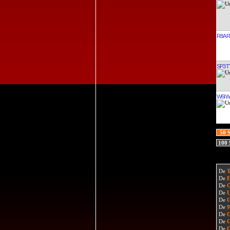
R8AR
SP3T
W6I
50 
100
De
De
De
De
De
De
De
De
De