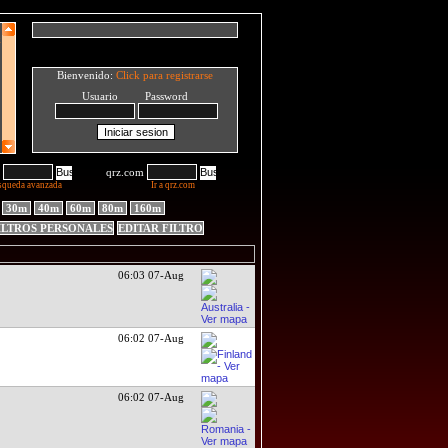
Bienvenido:
Click para registrarse
Usuario Password
qrz.com
squeda avanzada
Ir a qrz.com
30m
40m
60m
80m
160m
ILTROS PERSONALES
EDITAR FILTRO
06:03 07-Aug
06:02 07-Aug
06:02 07-Aug