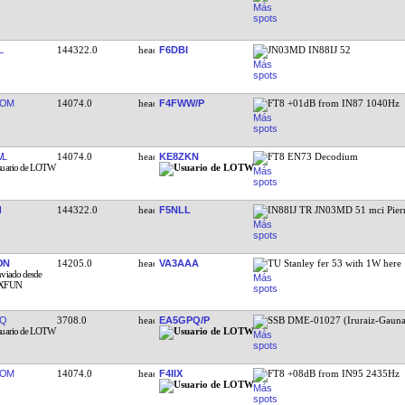
L
144322.0
F6DBI
JN03MD IN88IJ 52
ROM
14074.0
F4FWW/P
FT8 +01dB from IN87 1040Hz
WL
14074.0
KE8ZKN
FT8 EN73 Decodium
I
144322.0
F5NLL
IN88IJ TR JN03MD 51 mci Pier
ON
14205.0
VA3AAA
TU Stanley fer 53 with 1W here 
JQ
3708.0
EA5GPQ/P
SSB DME-01027 (Iruraiz-Gauna
ROM
14074.0
F4IIX
FT8 +08dB from IN95 2435Hz