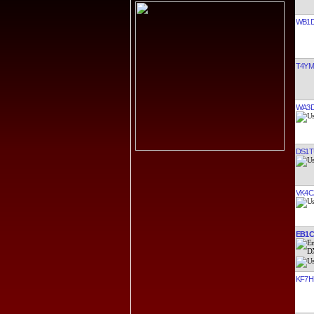
WB1
T4YM
WA3
DS1T
VK4C
EB1
KF7H