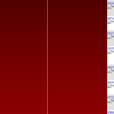
EA5A
AB7L
DS1T
RN1B
WA7
KR4
PT7Z
IT9D