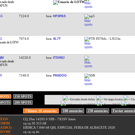
GS
7124.0
HF0PAS
up5
HG
7074.0
4L7T
FT8 IN70dx - LN21ln
QM
14220.0
IT5VMJ
R
7140.0
PA6DOG
SSB
SPOTS
150 SPOTS
= Enviado desde dxfun
= Ver mapa locator
= Us
 SPOTS
200 SPOTS
= Información del DXCC
= Nuevo DXCC
= Nuev
Ultimos 10 anuncios
100 anuncios
250 anuncios
Enviar anunc
7X5SV
CQ 20m 14205.0 SSB - 7X5SV listen
F5MTH
cq cq 50 313 ft8
EA5DCG
EB5RCA 7.040 ft8 QSL ESPECIAL FERIA DE ALBACETE 2026
TI5VMJ
cq cq cq dx