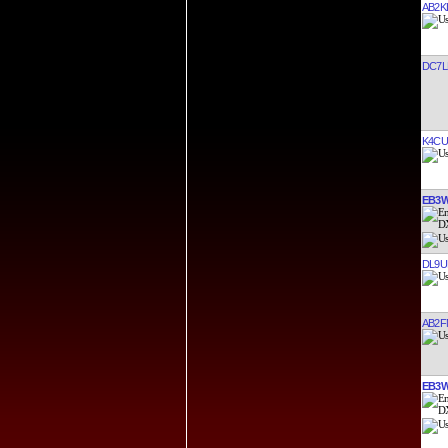
AB2K
DC7L
K4CU
EB3
DL9U
AB2F
EB3