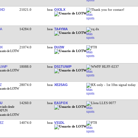
DXD
21021.0
OX3LX
Thank you for contact!
A
14284.0
TA4YMA
cq dx
DX
21074.0
DU2W
FT8
UW/P
18088.0
DS1TUW/P
WWFF HLFF-0237
Z
28074.0
XE2SAG
RX only - 1st 10m signal today
CU
14260.0
EA1FOX
Llota LLES 0077
EZ
14074.0
V31DL
FT8