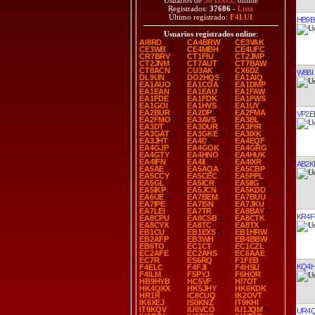
Usuarios de
36 DXCC
online
Registrados:
37686
-
Lista
Último registrado:
F4LUI
HB9B
Usuarios registrados online
:
AI8RD
CA4BRW
CE3VAK
CE3WB
CE4MBH
CE4UFC
CR7BRV
CT1FIU
CT2JMP
CT2JNM
CT7AUT
CT7BAW
CT8ACN
CU3AK
CX6DZ
W8BI
DL9UN
DO2HQS
EA1AIQ
EA1AUO
EA1COA
EA1DMP
EA1EAN
EA1EAU
EA1FAW
EA1FDE
EA1FDK
EA1FWS
EA1GOI
EA1HVS
EA1UY
EA2BUR
EA2DP
EA2FMA
VP2E
EA2FMO
EA3AVS
EA3BL
EA3DT
EA3DUR
EA3FIR
EA3GAT
EA3GKE
EA3IXK
EA3JHT
EA4D
EA4EQF
EA4GJP
EA4GOK
EA4GRG
EA4GTY
EA4HNO
EA4HUK
EA4IFN
EA4II
EA4IXR
AB2K
EA5AE
EA5AQA
EA5CBP
EA5CCY
EA5CEC
EA5FPL
EA5GL
EA5ICR
EA5IIG
EA5IKP
EA5JCN
EA5KDD
EA6UE
EA7BEM
EA7BUU
EA7IPE
EA7ISN
EA7JKU
EA7LEI
EA7TR
EA8BAY
KR4
EA8CPU
EA8CSB
EA8CTK
EA8CYX
EA8TC
EA8TX
EB1CU
EB1EXS
EB1HRW
EB2AFP
EB3WH
EB4BBW
EB6TO
EC1CT
EC1CZL
EC2AFE
EC2AHS
EC6AAE
EC7R
ES6RQ
F1FEB
KQ4
F4ELC
F4FJI
F4HSU
F4ILM
F5PYJ
F6HOR
HB9HYB
HC5VF
HI7OT
HK4QXX
HK5JHY
HK6KDK
HR1R
IC8CUQ
IK2OVT
IK6XEJ
IS0KNZ
IT9KHI
IT9KQV
IU0VCO
IU1JQM
UR4