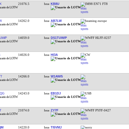
X
21076.5
KB8U
IM98 EN71 FT8
W
14262.0
AB7LW
beaming europe
UW/P
14059.0
DS1TUW/P
WWFF HLFF-0237
14026.0
HI3A
CW
TT
14266.0
W1AW/5
FQG
14243.0
EB1DJ
USB
T
21074.0
ZY7F
WWFF PYFF-0427
QM
14220.0
TI5VMJ
sorry