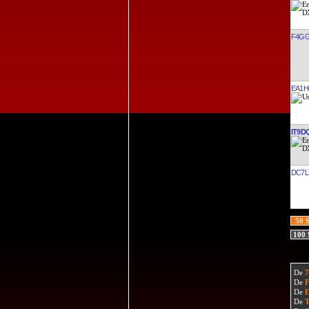
F4G
EA1
IT9D
DC7L
50 
100
De
De
De
De