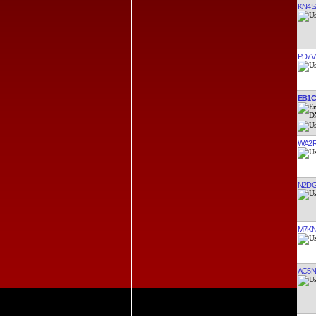
KN4S
PD7V
EB1
WA2
N2D
M7K
AC5