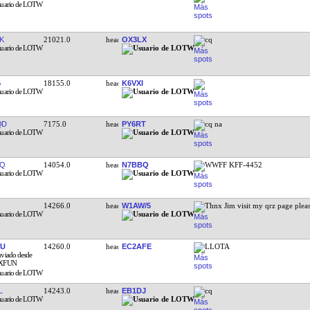
K
21021.0
OX3LX
cq
G
18155.0
K6VXI
QD
7175.0
PY6RT
cq na
BQ
14054.0
N7BBQ
WWFF KFF-4452
14266.0
W1AW/5
Thnx Jim visit my qrz page plea
CU
14260.0
EC2AFE
LLOTA
L
14243.0
EB1DJ
cq