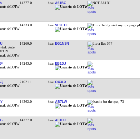
A
14277.0
A61BG
NOT A61DJ
14233.0
VP2ETE
Thnx Teddy visit my qrz page p
CU
14260.0
EG1NSN
Llota lles-077
RF
14243.0
EB1DJ
GQ
21021.1
OX3LX
NY
14262.0
AB7LW
thanks for the qso, 73
NG
14277.0
A61DJ