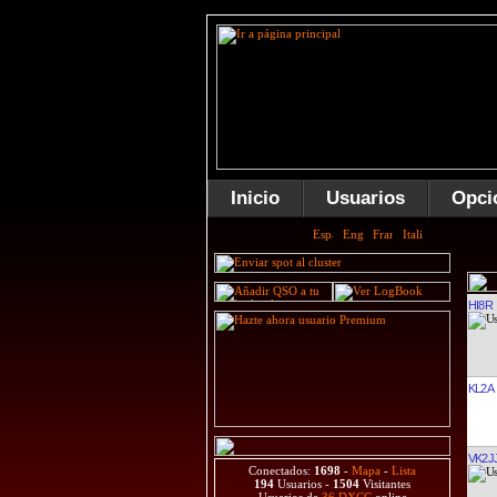
Inicio
Usuarios
Opci
HI8R
KL2A
VK2J
Conectados:
1698
-
Mapa
-
Lista
194
Usuarios -
1504
Visitantes