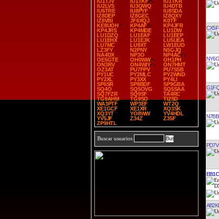
IU1TJV
IU1TKF
IU1TKR
IU2LVS
IU3QWQ
IU4DTB
IU6TRE
IU8PYF
IU8SDA
IZ8DEP
IZ8GEC
IZ8QXY
IZ8VBI
JF6XQJ
K0TF
KE8UOH
KP4AF
KP4JFR
CX5F
KP4JRS
KP4MDE
LU1DW
LU1DZQ
LU1EAF
LU1EEP
LU1EHX
LU1EJK
LU5UEA
LU7MC
LU9XT
LW1EUD
LZ3FY
N2PNY
N5GJQ
NA4DX
NP3O
NP4AC
NY6
OE5GTE
OH0WW
OH1PH
ON3RV
ON4WIY
ON7HMT
OZ3AT
PU7FPV
PU7SSB
PY1UC
PY2MLC
PY2WND
PY2XL
PY3XX
PY4LI
SP6SR
SP8BDF
SP9GBA
G1F
SQ4O
SQ5OVG
SQ5SAA
SQ7FZR
SQ9SF
TA4RC
TG9AHM
TG9SO
TI2SD
WA3PTF
WP3EF
WT2Q
XE1GCF
XE1XR
XQ3SK
XQ3YT
YO8WW
YV4HDL
N7B
YV5JF
Z34Z
Z35F
ZP9HTL
Buscar usuarios
PD7V
EB1
AB2K