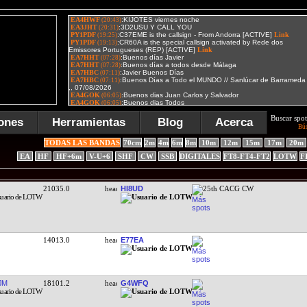
Buscar spot
ones
Herramientas
Blog
Acerca
Bú
TODAS LAS BANDAS
70cm
2m
4m
6m
8m
10m
12m
15m
17m
20m
EA
HF
HF+6m
V-U+6
SHF
CW
SSB
DIGITALES
FT8-FT4-FT2
LOTW
F
21035.0
HI8UD
25th CACG CW
14013.0
E77EA
JM
18101.2
G4WFQ