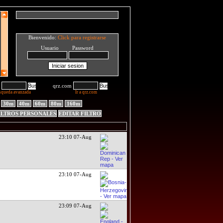
Bienvenido:
Click para registrarse
Usuario Password
qrz.com
squeda avanzada
Ir a qrz.com
30m
40m
60m
80m
160m
ILTROS PERSONALES
EDITAR FILTRO
23:10 07-Aug
23:10 07-Aug
23:09 07-Aug