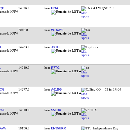
QP
14026.0
HI3A
TNX 4 CW QSO 73!
7046.0
W1AW/5
LA
IH
14283.0
J88IH
Cq dx dx
L
14249.0
R7TG
cq
FQG
14277.0
A61BG
Calling CQ -- 59 in EM64
HWF
14310.0
S51DX
73 THX
QWW
10136.0
EN35UKR
FT8, Independence Day