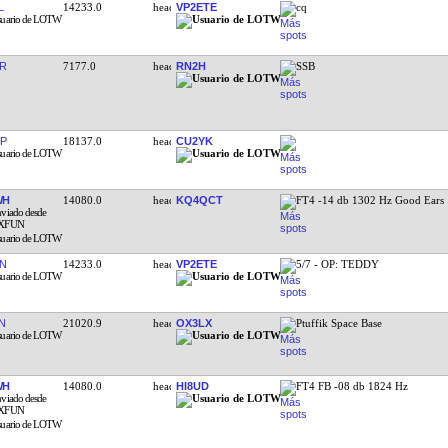
L
14233.0
VP2ETE
cq
R
7177.0
RN2H
SSB
P
18137.0
CU2YK
WH
14080.0
KQ4QCT
FT4 -14 db 1302 Hz Good Ears 
N
14233.0
VP2ETE
5/7 - OP: TEDDY
N
21020.9
OX3LX
Ptuffik Space Base
WH
14080.0
HI8UD
FT4 FB -08 db 1824 Hz