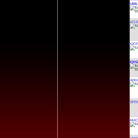
UX4L
A71X
K2OF
IQ9S
AD6V
SP3V
KK4C