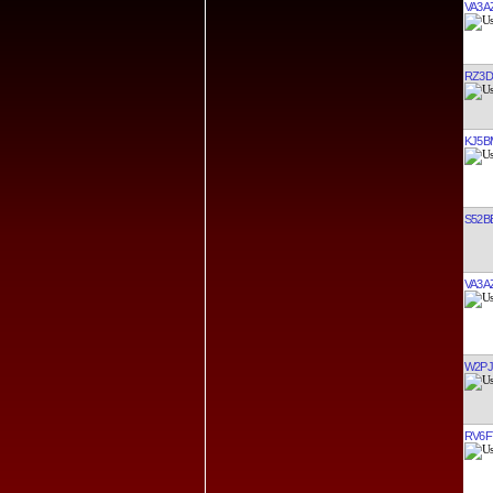
VA3A
RZ3D
KJ5B
S52B
VA3A
W2PJ
RV6F