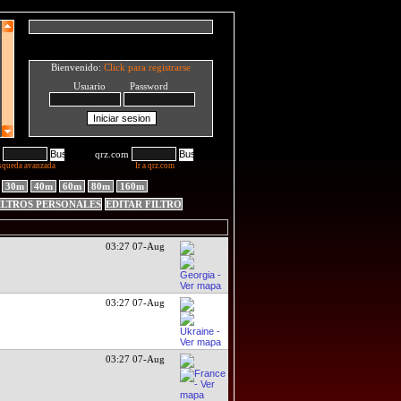
Bienvenido:
Click para registrarse
Usuario Password
qrz.com
squeda avanzada
Ir a qrz.com
30m
40m
60m
80m
160m
ILTROS PERSONALES
EDITAR FILTRO
03:27 07-Aug
03:27 07-Aug
03:27 07-Aug