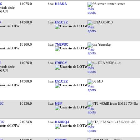
X
14075.0
K4AKA
ft8 steven united states
X
14308.0
E51CZZ
IOTA OC-013
18100.0
7M2PSC
tnx Yuusuke
Z
14076.0
IT9ECY
=-- DRB ME034 -=
14308.0
E51CZZ
56 MD
SC
10136.0
N5IF
FT8 +03dB from EM11 734Hz
DK
21074.8
KA4DQJ
FT8, FT8 Sent: -17 Rcvd: -06,