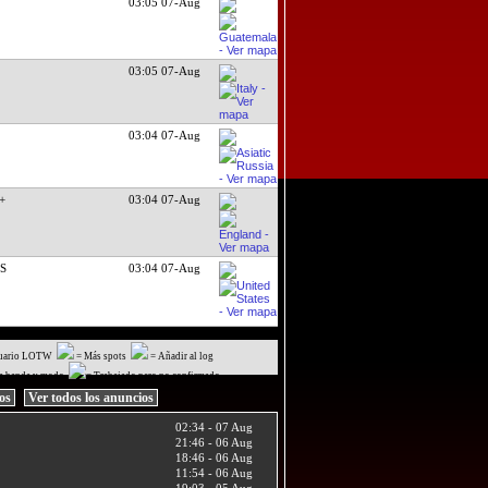
03:05 07-Aug
03:05 07-Aug
03:04 07-Aug
.+
03:04 07-Aug
DS
03:04 07-Aug
uario LOTW
= Más spots
= Añadir al log
a banda y modo
= Trabajado pero no confirmado
ios
Ver todos los anuncios
02:34 - 07 Aug
21:46 - 06 Aug
18:46 - 06 Aug
11:54 - 06 Aug
19:03 - 05 Aug