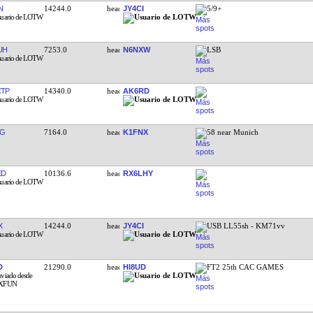
N
14244.0
JY4CI
5/9+
UH
7253.0
N6NXW
LSB
TP
14340.0
AK6RD
TG
7164.0
K1FNX
58 near Munich
ED
10136.6
RX6LHY
X
14244.0
JY4CI
USB LL55sh - KM71vv
D
21290.0
HI8UD
FT2 25th CAC GAMES