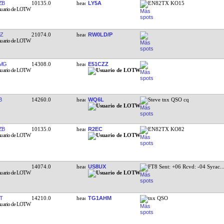
ZB
10135.0
LY5A
EN82TX KO15
Z
21074.0
RW0LD/P
MG
14308.0
E51CZZ
B
14260.0
WQ6L
Steve tnx QSO cq
ZB
10135.0
R2EC
EN82TX KO82
14074.0
US8UX
FT8 Sent: +06 Rcvd: -04 Syrac
..
T
14210.0
TG1AHM
tnx QSO