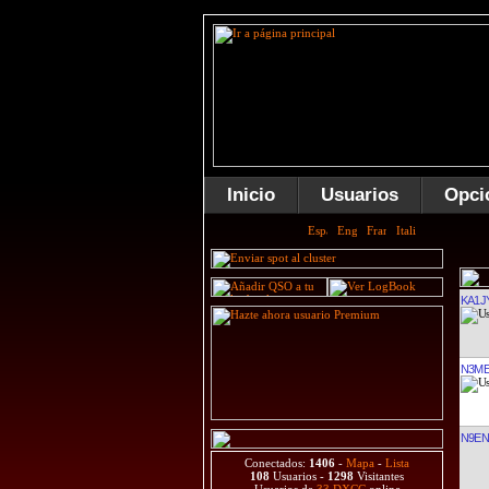
Inicio
Usuarios
Opci
KA1J
N3M
N9EN
Conectados:
1406
-
Mapa
-
Lista
108
Usuarios -
1298
Visitantes