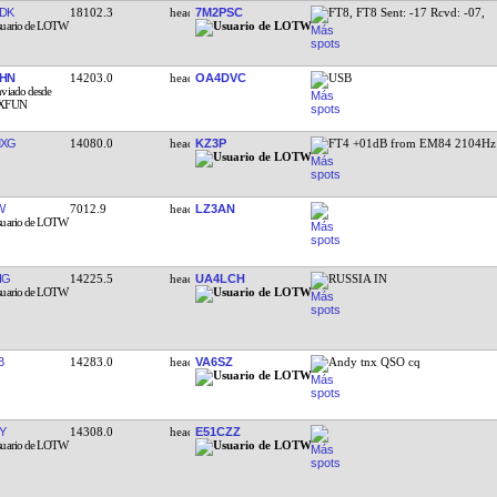
DK
18102.3
7M2PSC
FT8, FT8 Sent: -17 Rcvd: -07,
HN
14203.0
OA4DVC
USB
MXG
14080.0
KZ3P
FT4 +01dB from EM84 2104Hz
W
7012.9
LZ3AN
IG
14225.5
UA4LCH
RUSSIA IN
B
14283.0
VA6SZ
Andy tnx QSO cq
Y
14308.0
E51CZZ