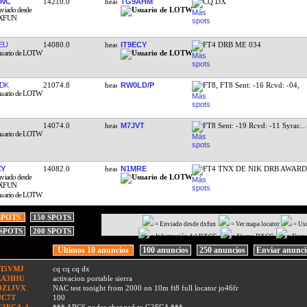
DVC
14210.0
TG9AHM
CQ DX
EU
14080.0
IT9ECY
FT4 DRB ME 034
DK
21074.8
RW0LD/P
FT8, FT8 Sent: -16 Rcvd: -04,
14074.0
M7JVT
FT8 Sent: -19 Rcvd: -11 Syrac
..
CY
14082.0
N1MRE
FT4 TNX DE NIK DRB AWAR
SPOTS
150 SPOTS
= Enviado desde dxfun
= Ver mapa locator
= Us
 SPOTS
200 SPOTS
= Información del DXCC
= Nuevo DXCC
= Nuev
Ultimos 10 anuncios
100 anuncios
250 anuncios
Enviar anunc
TI5VMJ
cq cq cq dx
EA3IHU
activacion portable sierra
OZ1JVX
NAC test tonight from 2000 on 10m ft8 full locator jo46fr
UC7T
100
G3FCA-4
*** ARC6 nodes changed to G3FCA ***