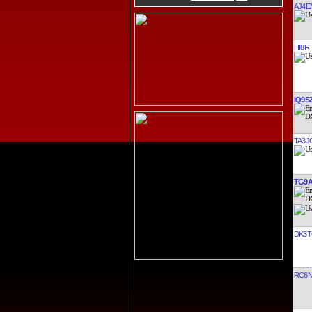
AJ4E
HI8R
IQ9S
TA3J
TG9
DK3
RC6