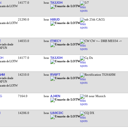
N
14177.0
TA3JOH
5/7
21290.0
HI8UD
ssb 25th CACG
Z
14033.0
IT9ECY
CW CW =-- DRB ME034 -=
OH
14177.0
TA3JOH
Cq Dx
AHM
14210.0
RV6FT
Rectification TG9AHM
TG
7164.0
AJ4EN
58 near Munich
N
14206.0
UA9CDC
CQ DX