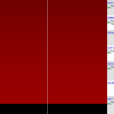
KK4C
SY8D
SP5
W7F
VE3D
S52B
N5FT