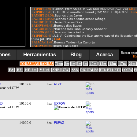
Buscar spot
ones
Herramientas
Blog
Acerca
Bú
TODAS LAS BANDAS
70cm
2m
4m
6m
8m
10m
12m
15m
17m
20m
EA
HF
HF+6m
V-U+6
SHF
CW
SSB
DIGITALES
FT8-FT4-FT2
LOTW
F
Y
10137.6
4L7T
ft8
ED
10136.6
UX7QV
14009.0
F8FAZ