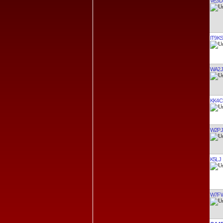
VE3D
IT9K
WA2
KK4C
W2PJ
K5LJ
W7F