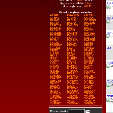
Usuarios de
33 DXCC
online
AJ4E
Registrados:
37684
-
Lista
Último registrado:
F4JEP
Usuarios registrados online
:
AI8RD
CA4BRW
CR7BRV
CT1FIU
CT7AUT
CU3AK
KO6I
DF7NX
DL9UN
DO2HQS
E73RO
EA1AA
EA1EAN
EA1FCH
EA1HVS
EA1IT
EA1JBW
EA1N
EA1S
EA3AVS
EA3BL
EA3DT
KO4C
EA3DUR
EA3JHT
EA4EXC
EA4HUK
EA4IFN
EA5CCY
EA5FPL
EA5GL
EA5GVJ
EA5IY
EA5JHD
EA5JQB
EA7AK
EA8TC
EA8TX
EB3BKW
EB3WH
EB6TO
DK3
EC6AAE
EC7R
EW8CW
F1FEB
F4ILM
F5MNW
F8CRM
HC5RF
HK3O
HK4J
IQ9SZ
IT9ECY
IT9JPJ
IT9KQV
IT9KSS
IU0PYH
IU1TJV
IU1TKR
N3M
IU2SKI
IV3IRO
IV3JJO
IV3XYC
IZ0FYO
IZ0RVI
IZ1ELP
IZ5OPW
IZ7DJS
IZ8GEL
JR6GUU
KC3UTT
KP4AF
KP4JRS
LU3ETM
LU5UEA
LU6HOG
LU7MT
LW2EKY
LW8DLF
OA4DVC
OE5GTE
OH0WW
OH1PH
A71X
OM2TS
ON3ANY
ON3RV
ON8DX
OZ3AT
PY2DV
PY2ESG
PY2WND
PY2XL
RZ6LY
SP9GBA
SQ5SAA
SV3SKQ
TG9AHM
TG9SO
TI4MHS
TI4OVR
WA3PTF
AI8R
WD4OXT
XE1GCF
YO8WW
YU1BV
YV5JF
YV5KTM
YV5MHX
YV5VGA
YV7BMZ
Buscar usuarios