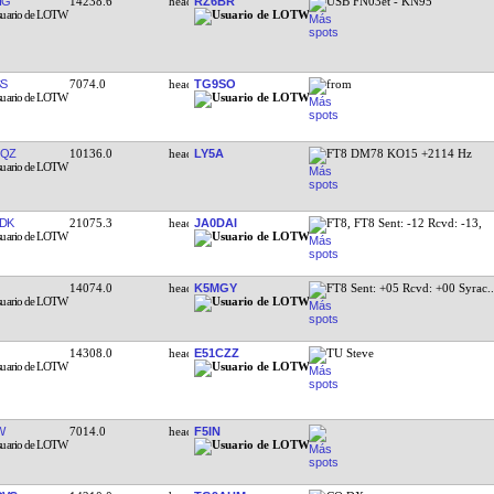
IG
14238.6
RZ6BR
USB FN03et - KN95
SS
7074.0
TG9SO
from
JQZ
10136.0
LY5A
FT8 DM78 KO15 +2114 Hz
DK
21075.3
JA0DAI
FT8, FT8 Sent: -12 Rcvd: -13,
14074.0
K5MGY
FT8 Sent: +05 Rcvd: +00 Syrac
.
14308.0
E51CZZ
TU Steve
W
7014.0
F5IN