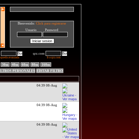
Bienvenido:
Click para registrarse
Usuario Password
qrz.com
squeda avanzada
Ir a qrz.com
30m
40m
60m
80m
160m
ILTROS PERSONALES
EDITAR FILTRO
04:40 08-Aug
04:39 08-Aug
04:39 08-Aug
04:39 08-Aug