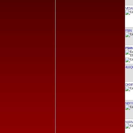
VE3A
F5IN
F5M
4L6Q
DK9I
N0YY
N1R