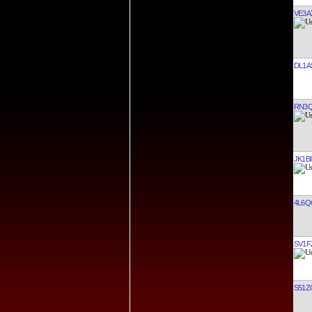
VE3A
DL1A
RN3
JK1BI
4L6Q
SV1F
S51Z