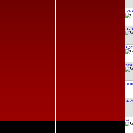
RL3T
LZ1Q
SP7J
RL3T
WW4
F6DB
SP5
N4CF