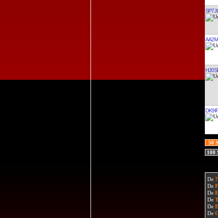
SP7J
AA2M
HJ0S
50 
100
De
De
De
De
De
De
De
De
De