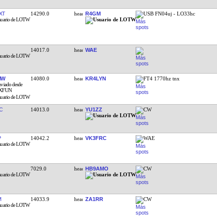
XT
14290.0
R4GM
USB FN04uj - LO33hc
14017.0
WAE
NW
14080.0
KR4LYN
FT4 1770hz tnx
C
14013.0
YU1ZZ
CW
P
14042.2
VK3FRC
WAE
7029.0
HB9AMO
CW
M
14033.9
ZA1RR
CW