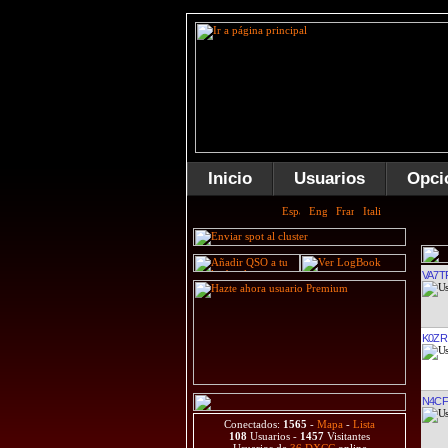
Inicio
Usuarios
Opci
DA1T
VA7T
K0ZR
Conectados:
1565
-
Mapa
-
Lista
N4CF
108
Usuarios -
1457
Visitantes