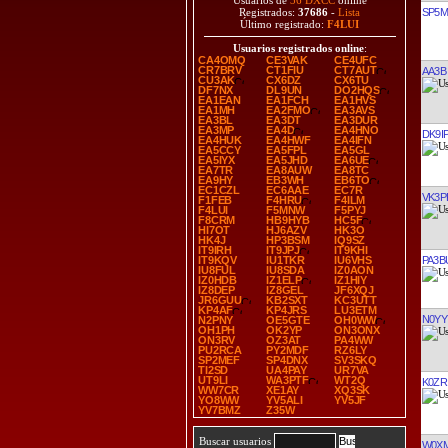
Usuarios de
36 DXCC
online
Registrados:
37686
-
Lista
Último registrado:
F4LUI
SP5
Usuarios registrados online
:
CA4OMQ
CE3VAK
CE4UFC
CR7BRV
CT1FIU
CT7AUT
CU3AK
CX6DZ
CX6TU
DF7NX
DL9UN
DO2HQS
AA3B
EA1EAN
EA1FCH
EA1HVS
EA1MH
EA2FMO
EA3AVS
EA3BL
EA3DT
EA3DUR
EA3MP
EA4D
EA4HNO
EA4HUK
EA4HWF
EA4IFN
EA5CCY
EA5FPL
EA5GL
DK9I
EA5IYX
EA5JHD
EA6UE
EA7TR
EA8AUW
EA8TC
EA9HY
EB3WH
EB6TO
EC1CZL
EC6AAE
EC7R
F1FEB
F4HRU
F4ILM
F4LUI
F5MNW
F5PYJ
F8CRM
HB9HYB
HC5F
VK3P
HI7OT
HJ6AZV
HK3O
HK4J
HP3BSM
IQ9SZ
IT9IRH
IT9JPJ
IT9KHI
IT9KQV
IU1TKR
IU6VHS
IU8FUL
IU8SDA
IZ0AON
IZ0HDB
IZ1ELP
IZ1HIY
PA3B
IZ8DEP
IZ8GEL
JF6XQJ
JR6GUU
KB2SXT
KC3UTT
KP4AF
KP4JRS
LU3ETM
N2PNY
OE5GTE
OH0WW
OH1PH
OK2YP
ON3ONX
ON3RV
OZ3AT
PA4WW
N0YY
PU2RCA
PY2MDF
RZ6LY
SP2MEF
SP4DNX
SV3SKQ
TI2SD
UA4PAY
UR7VA
UT9LI
WA3PTF
WT2Q
WW7CR
XE1AY
XQ3SK
YO8WW
YV5ALI
YV5JF
K0ZR
YV7BMZ
Z35W
Buscar usuarios