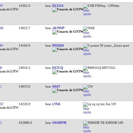
XT
14302.0
RZ1OA
USB FN04uj - LP04im
SA
14023.7
JA7NVF
WAE
QN
14164.0
RN3QN
5 points 50 years ,,Zarya quot
B
24916.3
EX7CQ
PM95UQ MN72GU
C
14033.6
9A5Y
CW
ZZ
14226.0
LY5A
cq cq cq tnx Jon 5/9
O
432886.0
OK0EP/B
JN86DR TR JO80OB 549