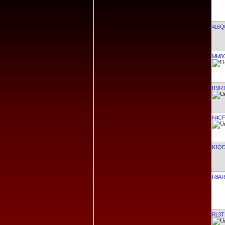
VA7T
4L6Q
MM0
IT9R
N4CF
K1Q
R8AR