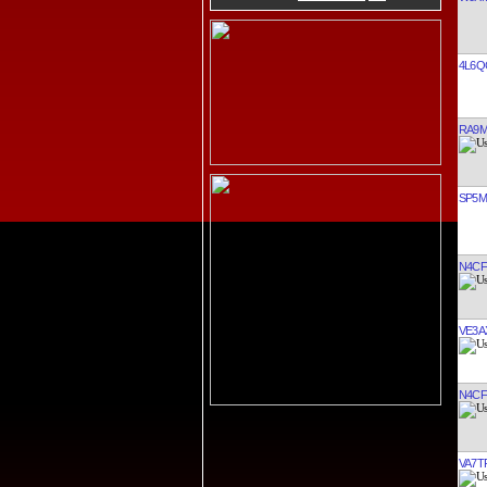
W0X
4L6Q
RA9
SP5
N4CF
VE3A
N4CF