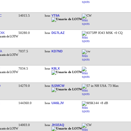
F
14277.5
RA3RCL
C
14015.5
YT9A
CW
CKK
50280.0
DG7LAZ
IO75PP JO43 MSK +0 CQ
TA
7037.5
KD7ND
cw
7034.5
K8LX
D
14270.0
IU2MCW
57 in NH USA. 73 Max
144360.0
UA6LJV
MSK144 +8 dB