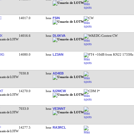
M
14036.4
YO4NF
C
14017.0
F5IN
CW
MX
14016.6
DL6KVA
WAEDC-Contest CW
MXG
14080.0
LZ3AN
FT4 +10dB from KN22 1733Hz
7030.8
AD4EB
XT
14270.0
IU2MCW
CDM I*
7033.0
VE3NNT