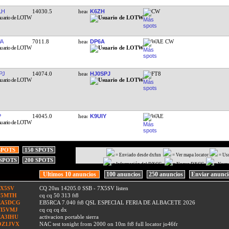
LH
14030.5
K6ZH
CW
A
7011.8
DP6A
WAE CW
PJ
14074.0
HJ0SPJ
FT8
SPOTS
150 SPOTS
= Enviado desde dxfun
= Ver mapa locator
= Us
 SPOTS
200 SPOTS
= Información del DXCC
= Nuevo DXCC
= Nuev
Ultimos 10 anuncios
100 anuncios
250 anuncios
Enviar anunc
7X5SV
CQ 20m 14205.0 SSB - 7X5SV listen
F5MTH
cq cq 50 313 ft8
EA5DCG
EB5RCA 7.040 ft8 QSL ESPECIAL FERIA DE ALBACETE 2026
TI5VMJ
cq cq cq dx
EA3IHU
activacion portable sierra
OZ1JVX
NAC test tonight from 2000 on 10m ft8 full locator jo46fr
UC7T
100
G3FCA-4
*** ARC6 nodes changed to G3FCA ***
9A9Y
OP4F: 7 for LOTW who wil donation