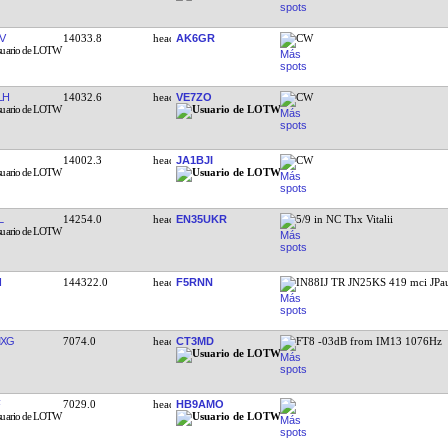
14003.0
JH1EAQ
CW
V
14033.8
AK6GR
CW
LH
14032.6
VE7ZO
CW
14002.3
JA1BJI
CW
L
14254.0
EN35UKR
5/9 in NC Thx Vitalii
I
144322.0
F5RNN
IN88IJ TR JN25KS 419 mci JPa
MXG
7074.0
CT3MD
FT8 -03dB from IM13 1076Hz
7029.0
HB9AMO