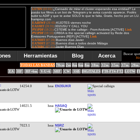
Buscar spot
ones
Herramientas
Blog
Acerca
Bú
TODAS LAS BANDAS
70cm
2m
4m
6m
8m
10m
12m
15m
17m
20m
EA
HF
HF+6m
V-U+6
SHF
CW
SSB
DIGITALES
FT8-FT4-FT2
LOTW
F
T
3519.6
CT7BJG
WAE Contest
F
14254.0
EN35UKR
Special callsign
14021.5
HA5AQ
7023.1
N5RZ