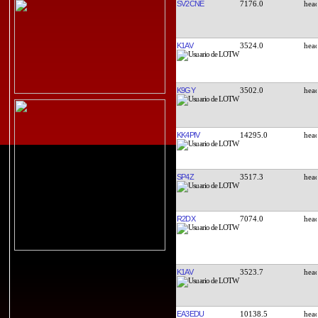
SV2CNE
7176.0
K1AV
3524.0
K9GY
3502.0
KK4PIV
14295.0
SP4Z
3517.3
R2DX
7074.0
K1AV
3523.7
EA3EDU
10138.5