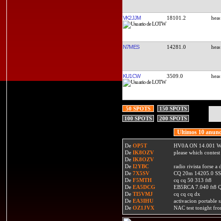
VK2JJM
18101.2
N7MES
14281.0
KU1CW
3509.0
50 SPOTS
150 SPOTS
100 SPOTS
200 SPOTS
Ultimos 10 anunc
De
OP5T
HV0A ON 14.001 W
De
IK8OZV
please which contest
De
IK8OZV
De
I2YBC
radio rivista forse 
De
7X5SV
CQ 20m 14205.0 SSB
De
F5MTH
cq cq 50 313 ft8
De
EA5DCG
EB5RCA 7.040 ft8
De
TI5VMJ
cq cq cq dx
De
EA3IHU
activacion portable s
De
OZ1JVX
NAC test tonight fro