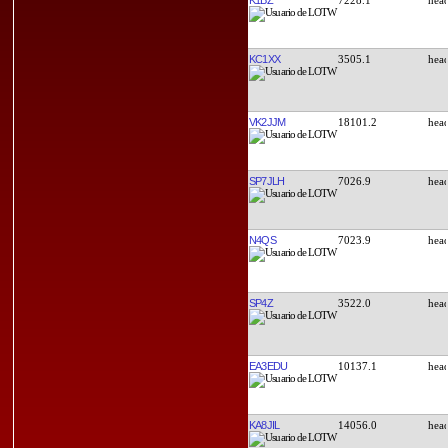
KC1XX
3505.1
VK2JJM
18101.2
SP7JLH
7026.9
N4QS
7023.9
SP4Z
3522.0
EA3EDU
10137.1
KA8JIL
14056.0