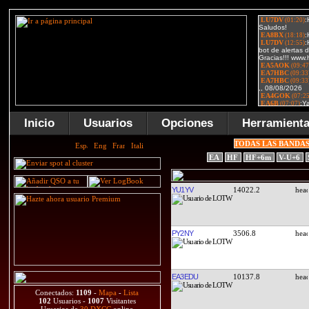
Inicio
Usuarios
Opciones
Herramient
TODAS LAS BANDA
EA
HF
HF+6m
V-U+6
YU1YV
14022.2
PY2NY
3506.8
EA3EDU
10137.8
Conectados:
1109
-
Mapa
-
Lista
102
Usuarios -
1007
Visitantes