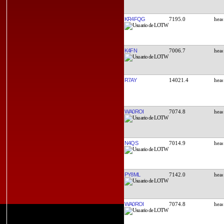
KR4FQG
7195.0
K4FN
7006.7
R7AY
14021.4
WA0ROI
7074.8
N4QS
7014.9
PY8ML
7142.0
WA0ROI
7074.8