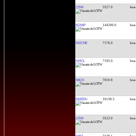
LY5W
3527.0
KG9AP
144200.0
SV2CNE
7176.0
HJ4CL
7195.0
N4QS
7010.8
EA3EDU
10138.5
LY5W
3523.0
K1BZ
7228.1