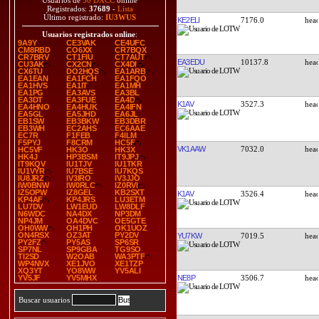
Usuarios de
30 DXCC
online
Registrados:
37689
-
Lista
Último registrado:
IU3WUS
KE2ELI
7176.0
Usuarios registrados online
:
9A9Y
CE3VAK
CE4UFC
CM8RBD
CO6XX
CR7BQX
CR7BRV
CT1FIU
CT7AUT
EA3EDU
10137.8
CU3AK
CX2CN
CX4DI
CX6TU
DO2HQS
EA1ARB
EA1EAN
EA1FCH
EA1FQO
EA1HVS
EA1IT
EA1MH
EA1PG
EA3AVS
EA3BL
EA3DT
EA3FUE
EA4D
K1AV
3527.3
EA4HNO
EA4HUK
EA4IFN
EA5GL
EA5JHD
EA6JL
EB1SW
EB3BKW
EB3DBR
EB3WH
EC2AHS
EC6AAE
EC7R
F1FEB
F4ILM
F5PYJ
F8CRM
HC5F
VK1AAW
7032.0
HC5VF
HK3O
HK3X
HK4J
HP3BSM
IT9JPJ
IT9KQV
IU1TJV
IU1TKR
IU1VYR
IU7BSE
IU7KQS
IU8JRZ
IV3IRO
IV3JJO
IW0BNW
IW0RLC
IZ0RVI
IZ5OPW
IZ8GEL
KB2SXT
K1AV
3526.4
KP4AF
KP4JRS
LU3ETM
LU7DV
LW1EUD
LW8DLF
N6WDC
NA4DX
NP3DM
NP4JM
OA4DVC
OE5GTE
OH0WW
OH1PH
OK1UOZ
ON4RSX
OZ3AT
PY2DV
YU7KW
7019.5
PY2FZ
PY5AS
SP6SR
SP7NL
SP9GBA
TG9SO
TI2SD
W2OAB
WA3PTF
WP4NVX
XE1JVO
XE1TZP
XQ3YT
YO8WW
YV5ALI
NE8P
3506.7
YV5JF
YV5MHX
Buscar usuarios