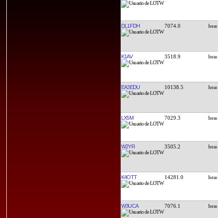
DL1FDH
7074.0
K1AV
3518.9
EA3EDU
10138.5
LX5M
7029.3
W2YR
3505.2
K4OTT
14281.0
W3UCA
7076.1