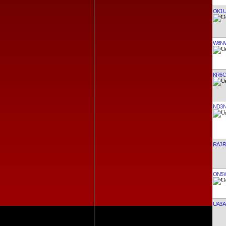
OK1
W8N
KR6C
ND3
RA3R
ON5
UA3A