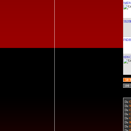
N4D
S52B
F6DB
KR6C
50 
100
De
De
De
De
De
De
De
De