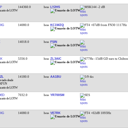
P
144360.0
LY2HS
MSK144 -2 dB
MXG
14080.0
KC1WZQ
FT4 +07dB from FN30 1117Hz
14018.0
F5IN
DX
5356.0
ZL3AIC
677Hz -15dB GD ears tu Chilto
ZL
14180.0
AA1BU
5/9 tks
OED
7032.0
YR700SM
SES
MXG
14080.0
VE7RK
FT4 +02dB 1093Hz