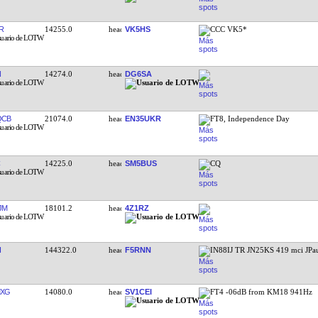
R
14255.0
VK5HS
CCC VK5*
N
14274.0
DG6SA
QCB
21074.0
EN35UKR
FT8, Independence Day
14225.0
SM5BUS
CQ
JM
18101.2
4Z1RZ
I
144322.0
F5RNN
IN88IJ TR JN25KS 419 mci JPa
MXG
14080.0
SV1CEI
FT4 -06dB from KM18 941Hz