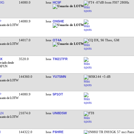
MXG
14080.0
HC5F
FT4 -07dB from FI07 280Hz
P
14080.9
ON5HE
14017.0
OT4A
CQ DX, S6 Theo, GM
OX
3520.0
TM21TFR
F
144360.0
YU7SMN
MSK144 +5 dB
P
14080.9
5P1OT
LN
21074.0
UN8DSW
FT8
I
144322.0
F6HRE
IN88IJ TR IN93GK 57 mci Patri