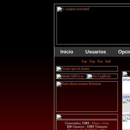
Inicio
Usuarios
Opci
SP5
DS5K
KJ7E
Conectados:
1503
-
Mapa
-
Lista
110
Usuarios -
1393
Visitantes