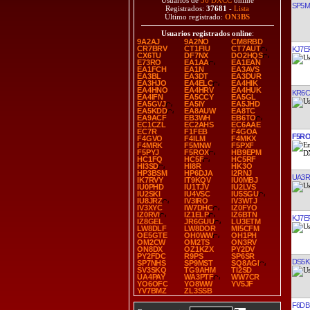
Usuarios de
36 DXCC
online
SP5
Registrados:
37681
-
Lista
Último registrado:
ON3BS
Usuarios registrados online
:
9A2AJ
9A2NO
CM8RBD
CR7BRV
CT1FIU
CT7AUT
KJ7E
CX6TU
DF7NX
DO2HQS
E73RO
EA1AA
EA1EAN
EA1FCH
EA1N
EA3AVS
EA3BL
EA3DT
EA3DUR
EA3HJO
EA4ELC
EA4HIK
EA4HNO
EA4HRV
EA4HUK
KR6C
EA4IFN
EA5CCY
EA5GL
EA5GVJ
EA5IY
EA5JHD
EA5KDD
EA8AUW
EA8TC
EA9ACF
EB3WH
EB6TO
EC1CZL
EC2AHS
EC6AAE
EC7R
F1FEB
F4GOA
F5R
F4GVO
F4ILM
F4MKX
F4MRK
F5MNW
F5PXF
F5PYJ
F5ROX
HB9EPM
HC1FQ
HC5F
HC5RF
HI3SD
HI8R
HK3O
HP3BSM
HP6DJA
I2RNJ
UA3R
IK7RVY
IT9KQV
IU0MBJ
IU0PHD
IU1TJV
IU2LVS
IU2SKI
IU4VSC
IU5SGU
IU8JRZ
IV3IRO
IV3WTJ
IV3XYC
IW7DHC
IZ0FYO
IZ0RVI
IZ1ELP
IZ6BTN
KJ7E
IZ8GEL
JR6GUU
LU3ETM
LW8DLF
LW8DOR
MI5CFM
OE5GTE
OH0WW
OH1PH
OM2CW
OM2TS
ON3RV
ON8DX
OZ1KZX
PY2DV
PY2FDC
R9PS
SP6SR
DS5K
SP7NHS
SP9MST
SQ8AGI
SV3SKQ
TG9AHM
TI2SD
UA4PAY
WA3PTF
WW7CR
YO6OFC
YO8WW
YV5JF
YV7BMZ
ZL3SSB
F6DB