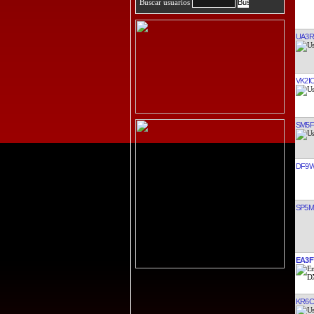
Buscar usuarios
UA3R
VK2I
SM5
DF9
SP5
EA3F
KR6C