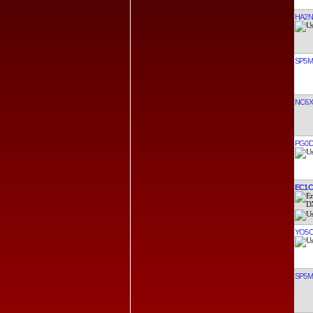
HA2N
SP5
NC6X
PG0
EC1C
YO5
SP5