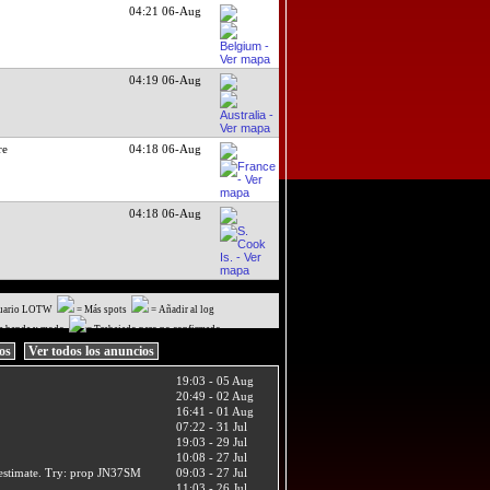
04:21 06-Aug
04:19 06-Aug
re
04:18 06-Aug
04:18 06-Aug
uario LOTW
= Más spots
= Añadir al log
a banda y modo
= Trabajado pero no confirmado
ios
Ver todos los anuncios
19:03 - 05 Aug
20:49 - 02 Aug
16:41 - 01 Aug
07:22 - 31 Jul
19:03 - 29 Jul
10:08 - 27 Jul
t estimate. Try: prop JN37SM
09:03 - 27 Jul
11:03 - 26 Jul