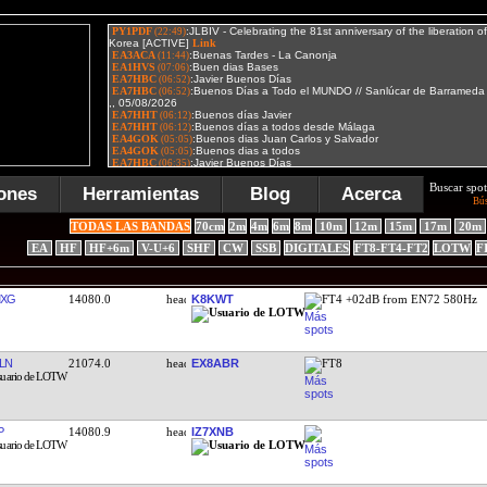
Buscar spot
ones
Herramientas
Blog
Acerca
Bú
TODAS LAS BANDAS
70cm
2m
4m
6m
8m
10m
12m
15m
17m
20m
EA
HF
HF+6m
V-U+6
SHF
CW
SSB
DIGITALES
FT8-FT4-FT2
LOTW
F
MXG
14080.0
K8KWT
FT4 +02dB from EN72 580Hz
LN
21074.0
EX8ABR
FT8
P
14080.9
IZ7XNB