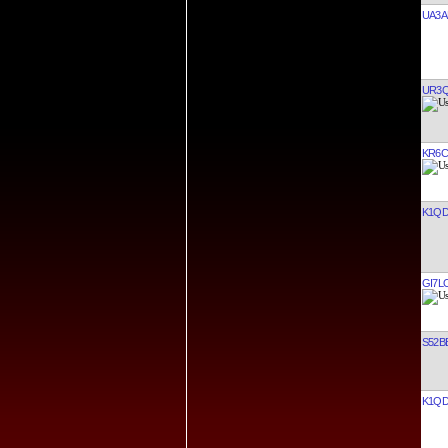
UA3A
UR3
KR6C
K1Q
GI7L
S52B
K1Q