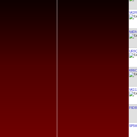
VK2F
N4D
UR3
KR6C
VK2J
F6DB
SP5