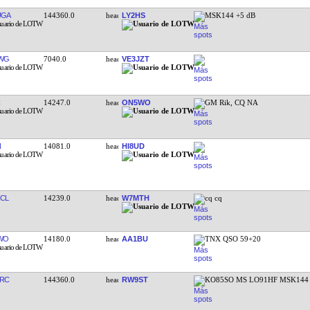
UGA
144360.0
LY2HS
MSK144 +5 dB
WG
7040.0
VE3JZT
14247.0
ON5WO
GM Rik, CQ NA
N
14081.0
HI8UD
CL
14239.0
W7MTH
cq cq
WO
14180.0
AA1BU
TNX QSO 59+20
RC
144360.0
RW9ST
KO85SO MS LO91HF MSK144 