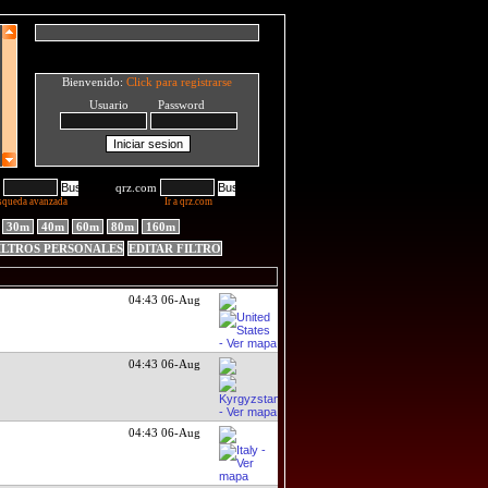
Bienvenido:
Click para registrarse
Usuario Password
qrz.com
squeda avanzada
Ir a qrz.com
30m
40m
60m
80m
160m
ILTROS PERSONALES
EDITAR FILTRO
04:43 06-Aug
04:43 06-Aug
04:43 06-Aug