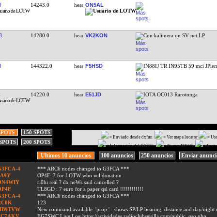
N
14243.0
ON5AL
B
14280.0
VK2KON
Con kalimera on SV net LP
I
144322.0
F5HSD
IN88IJ TR IN95TB 59 mci JPier
14220.0
E51JD
IOTA OC013 Rarotonga
SPOTS
150 SPOTS
= Enviado desde dxfun
= Ver mapa locator
= Us
 SPOTS
200 SPOTS
= Información del DXCC
= Nuevo DXCC
= Nuev
Ultimos 10 anuncios
100 anuncios
250 anuncios
Enviar anunc
G3FCA-4
*** ARC6 nodes changed to G3FCA ***
9A9Y
OP4F: 7 for LOTW who wil donation
ON4WIY
ri0bi real ? dx neWs said cancelled ?
OP4F
TL8GD : 7 euro for a paper qsl card !!!!!!!!!!!!
G3FCA-4
*** ARC6 nodes changed to G3FCA ***
RC0K
123
HB9TVW
New command available: 'prop
' - shows SP/LP bearing, distance and day/nigh
EC7AKV
EG7SWC Live Log https://actividades.radioclubsevilla.com/public_qso.php