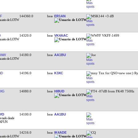
F
144360.0
ER1AN
MSK144 +3 dB
O
14320.0
VK4AAC
WWFF VKFF-1499
FWW
14180.0
AA1BU
Joe
WD
14196.0
K3XC
mny Tnx for QSO+new one:) R
MXG
14080.0
HI8UD
FT4 -07dB from FK48 750Hz
YO
14100.0
AA1BU
14216.0
IK4ADE
CQ