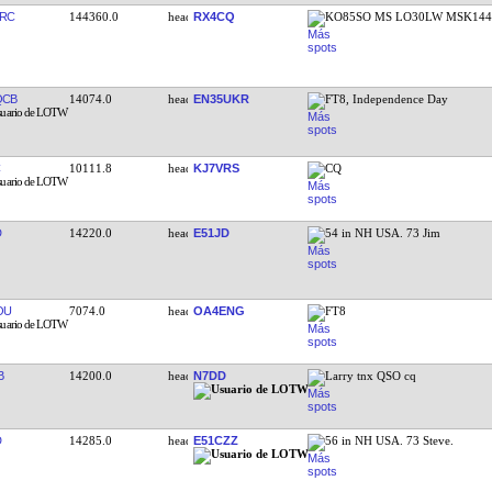
RC
144360.0
RX4CQ
KO85SO MS LO30LW MSK144 
QCB
14074.0
EN35UKR
FT8, Independence Day
10111.8
KJ7VRS
CQ
D
14220.0
E51JD
54 in NH USA. 73 Jim
OU
7074.0
OA4ENG
FT8
B
14200.0
N7DD
Larry tnx QSO cq
D
14285.0
E51CZZ
56 in NH USA. 73 Steve.