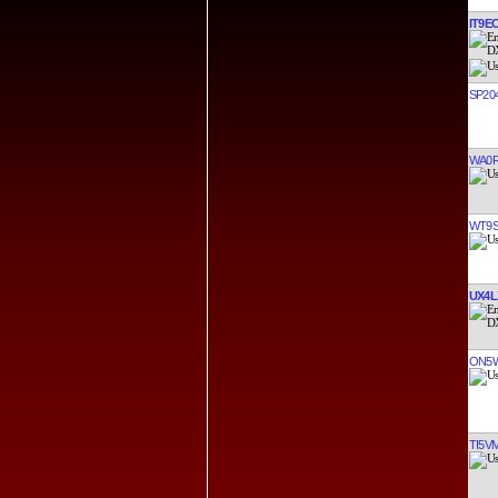
IT9E
SP20
WA0R
WT9
UX4L
ON5
TI5V