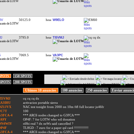
OV
50125.0
W9ELO
EM60
MJ
3795.0
TI5VMJ
cq cq dx
S
7069.5
VA3PC
SPOTS
150 SPOTS
= Enviado desde dxfun
= Ver mapa locator
= Us
 SPOTS
200 SPOTS
= Información del DXCC
= Nuevo DXCC
= Nuev
Ultimos 10 anuncios
100 anuncios
250 anuncios
Enviar anunc
TI5VMJ
cq cq cq dx
EA3IHU
activacion portable sierra
OZ1JVX
NAC test tonight from 2000 on 10m ft8 full locator jo46fr
UC7T
100
G3FCA-4
*** ARC6 nodes changed to G3FCA ***
9A9Y
OP4F: 7 for LOTW who wil donation
ON4WIY
ri0bi real ? dx neWs said cancelled ?
OP4F
TL8GD : 7 euro for a paper qsl card !!!!!!!!!!!!
G3FCA-4
*** ARC6 nodes changed to G3FCA ***