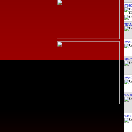
IT9E
TI5V
KW4
KK4C
KW4
W5O
WB8