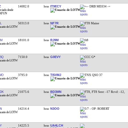
Z
14082.0
IT9ECY
=-- DRB ME034 -=
L
50313.0
NF7R
FT8 Maine
ZM
18101.0
RJ9M
ft8
BQ
7150.0
G0EVY
CCC G*
WO
3795.0
TI5VMJ
TNX QSO 37
DK
21075.6
BD3MN
FT8, FT8 Sent: -17 Rcvd: -12,
N
14214.4
N3OO
5/7 - OP: ROBERT
Y
14225.5
UA4LCH