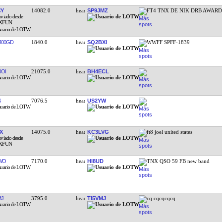
CY
14082.0
SP9JMZ
FT4 TNX DE NIK DRB AWAR
400GD
1840.0
SQ2BXI
WWFF SPFF-1839
OI
21075.0
BH4ECL
S
7076.5
US2YW
X
14075.0
KC3LVG
ft8 joel united states
WO
7170.0
HI8UD
TNX QSO 59 FB new band
MJ
3795.0
TI5VMJ
cq cqcqcqcq