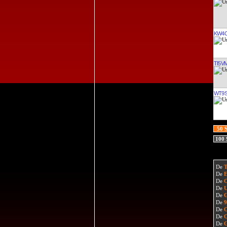
KW4
TI5V
WT9
50 
100
De
De
De
De
De
De
De
De
De