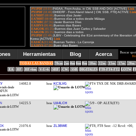
Buscar spot
ones
Herramientas
Blog
Acerca
Bú
TODAS LAS BANDAS
70cm
2m
4m
6m
8m
10m
12m
15m
17m
20m
EA
HF
HF+6m
V-U+6
SHF
CW
SSB
DIGITALES
FT8-FT4-FT2
LOTW
F
CY
14082.0
KC3LVG
FT4 TNX DE NIK DRB AWAR
N
14225.5
UA4LCH
5/9 - OP: ALEX(EY)
DK
21076.6
ZL3BWE
FT8, FT8 Sent: -12 Rcvd: +00,