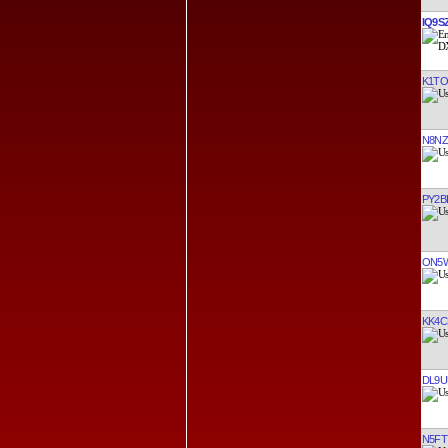
IQ9S
K1TO
N8N
PY2B
ON5
KK4C
DL9U
N5FT