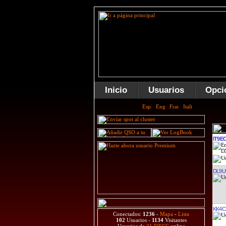
Inicio
Usuarios
Opci
IT9E
DL9U
KK4C
Conectados:
1236
-
Mapa
-
Lista
102
Usuarios -
1134
Visitantes