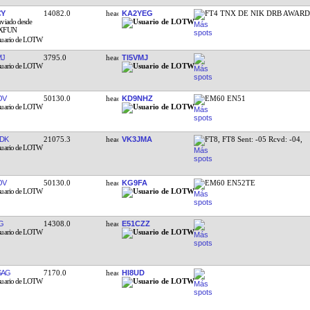
CY
14082.0
KA2YEG
FT4 TNX DE NIK DRB AWAR
MJ
3795.0
TI5VMJ
OV
50130.0
KD9NHZ
EM60 EN51
DK
21075.3
VK3JMA
FT8, FT8 Sent: -05 Rcvd: -04,
OV
50130.0
KG9FA
EM60 EN52TE
G
14308.0
E51CZZ
SAG
7170.0
HI8UD