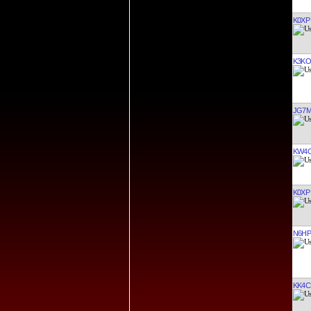
K0XP
K3KO
JG7
KW4
K0XP
N6H
KK4C