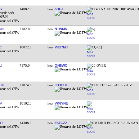
CY
14082.0
K3GT
FT4 TNX DE NIK DRB AWAR
MN
7182.0
N1WMN
cq
C
18072.0
VU27MJ
CQ CQ
U
7175.0
ON5WO
20 OVER
DK
21074.8
JH3CUL
FT8, FT8 Sent: -18 Rcvd: -13,
A
18102.3
VK6YNE
PO
14308.0
E51CZZ
DM13KD BG08CT 5-3 IN SAN