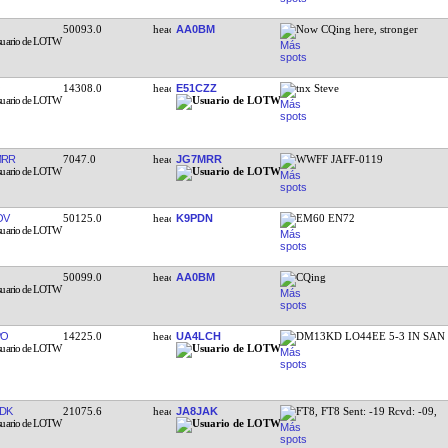
50093.0
AA0BM
Now CQing here, stronger
14308.0
E51CZZ
tnx Steve
MRR
7047.0
JG7MRR
WWFF JAFF-0119
OV
50125.0
K9PDN
EM60 EN72
50099.0
AA0BM
CQing
PO
14225.0
UA4LCH
DM13KD LO44EE 5-3 IN SAN
DK
21075.6
JA8JAK
FT8, FT8 Sent: -19 Rcvd: -09,