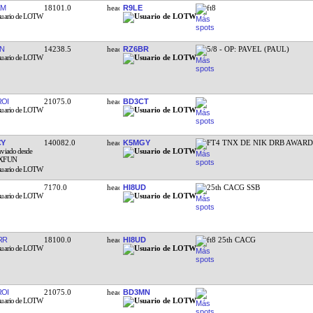
ZM
18101.0
R9LE
ft8
N
14238.5
RZ6BR
5/8 - OP: PAVEL (PAUL)
OI
21075.0
BD3CT
CY
140082.0
K5MGY
FT4 TNX DE NIK DRB AWARD
7170.0
HI8UD
25th CACG SSB
RR
18100.0
HI8UD
ft8 25th CACG
OI
21075.0
BD3MN