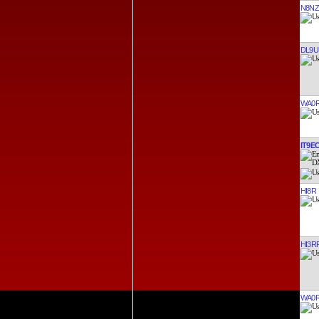
N8N
DL9U
WA0R
IT9E
HI8R
HI3R
WA0R