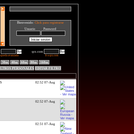
Bienvenido:
Click para registrarse
Usuario Password
qrz.com
squeda avanzada
Ir a qrz.com
30m
40m
60m
80m
160m
ILTROS PERSONALES
EDITAR FILTRO
DS
02:52 07-Aug
02:52 07-Aug
02:51 07-Aug