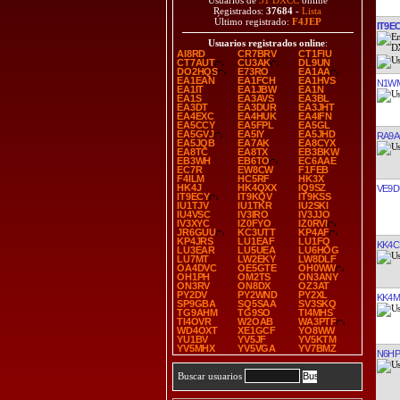
Usuarios de
31 DXCC
online
Registrados:
37684
-
Lista
Último registrado:
F4JEP
IT9E
Usuarios registrados online
:
AI8RD
CR7BRV
CT1FIU
CT7AUT
CU3AK
DL9UN
DO2HQS
E73RO
EA1AA
EA1EAN
EA1FCH
EA1HVS
N1W
EA1IT
EA1JBW
EA1N
EA1S
EA3AVS
EA3BL
EA3DT
EA3DUR
EA3JHT
EA4EXC
EA4HUK
EA4IFN
EA5CCY
EA5FPL
EA5GL
EA5GVJ
EA5IY
EA5JHD
RA9A
EA5JQB
EA7AK
EA8CYX
EA8TC
EA8TX
EB3BKW
EB3WH
EB6TO
EC6AAE
EC7R
EW8CW
F1FEB
F4ILM
HC5RF
HK3X
HK4J
HK4QXX
IQ9SZ
VE9D
IT9ECY
IT9KQV
IT9KSS
IU1TJV
IU1TKR
IU2SKI
IU4VSC
IV3IRO
IV3JJO
IV3XYC
IZ0FYO
IZ0RVI
JR6GUU
KC3UTT
KP4AF
KP4JRS
LU1EAF
LU1FQ
KK4C
LU3EAR
LU5UEA
LU6HOG
LU7MT
LW2EKY
LW8DLF
OA4DVC
OE5GTE
OH0WW
OH1PH
OM2TS
ON3ANY
ON3RV
ON8DX
OZ3AT
PY2DV
PY2WND
PY2XL
KK4M
SP9GBA
SQ5SAA
SV3SKQ
TG9AHM
TG9SO
TI4MHS
TI4OVR
W2OAB
WA3PTF
WD4OXT
XE1GCF
YO8WW
YU1BV
YV5JF
YV5KTM
YV5MHX
YV5VGA
YV7BMZ
N6H
Buscar usuarios