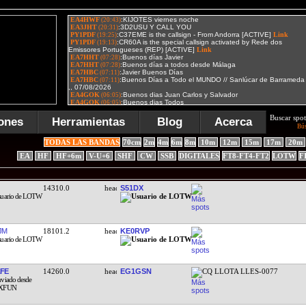
Buscar spot
ones
Herramientas
Blog
Acerca
Bú
TODAS LAS BANDAS
70cm
2m
4m
6m
8m
10m
12m
15m
17m
20m
EA
HF
HF+6m
V-U+6
SHF
CW
SSB
DIGITALES
FT8-FT4-FT2
LOTW
F
14310.0
S51DX
JM
18101.2
KE0RVP
FE
14260.0
EG1GSN
CQ LLOTA LLES-0077