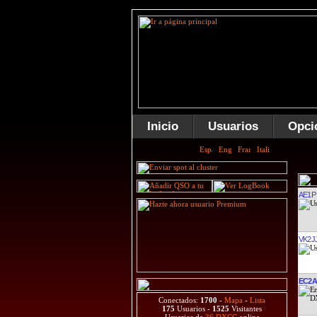
Inicio
Usuarios
Opci
AE1P
VK2J
EC2A
Conectados:
1700
-
Mapa
-
Lista
175
Usuarios -
1525
Visitantes