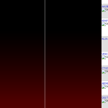
AA1B
KR4
KL2A
VE9C
CT1E
AB2K
DS1T