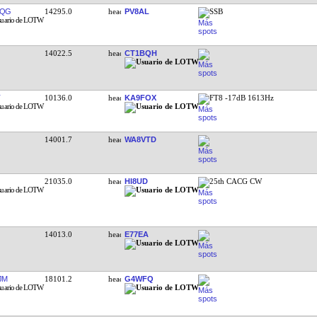
FQG
14295.0
PV8AL
SSB
14022.5
CT1BQH
10136.0
KA9FOX
FT8 -17dB 1613Hz
14001.7
WA8VTD
21035.0
HI8UD
25th CACG CW
14013.0
E77EA
JM
18101.2
G4WFQ