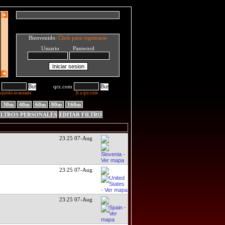
Bienvenido:
Click para registrarse
Usuario Password
qrz.com
squeda avanzada
Ir a qrz.com
30m
40m
60m
80m
160m
ILTROS PERSONALES
EDITAR FILTRO
23:25 07-Aug
23:25 07-Aug
23:25 07-Aug