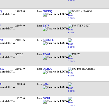
BQ
14058.0
N7BBQ
WWFF KFF-4452
F
21074.0
ZY7F
PW PYFF-0427
ZR
21074.6
KB7QFE
L
3573.0
TF4M
FT8 73
WKW
21021.0
OX3LX
599 into BC Canada
WH
14076.3
9A5E
14283.0
J88IH