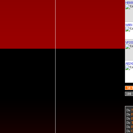
HB9B
W8BI
VP2E
AB2K
50 
100
De
De
De
De
De
De