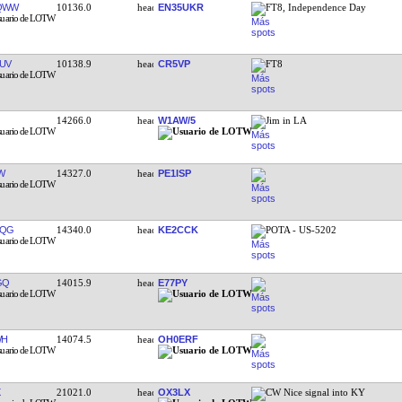
QWW
10136.0
EN35UKR
FT8, Independence Day
UV
10138.9
CR5VP
FT8
14266.0
W1AW/5
Jim in LA
W
14327.0
PE1ISP
FQG
14340.0
KE2CCK
POTA - US-5202
GQ
14015.9
E77PY
WH
14074.5
OH0ERF
21021.0
OX3LX
CW Nice signal into KY