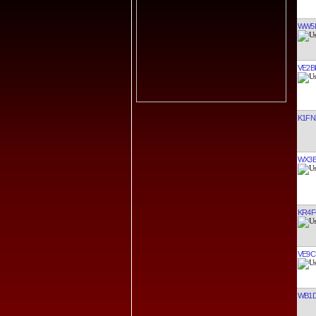
WW5
VE2B
K1FN
WX3
KR4
VE9C
WB1