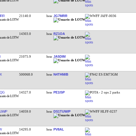
MRR
21140.0
JG7MRR
WWFF JAFF-0036
14303.0
RZ1OA
B
21075.9
JA5DIM
X
500068.0
N4THM/B
FN42 ES EM73GM
FQG
14327.0
PE1ISP
POTA - 2 ops 2 parks
UW/P
14059.0
DS1TUW/P
WWFF HLFF-0237
W
14295.0
PV8AL