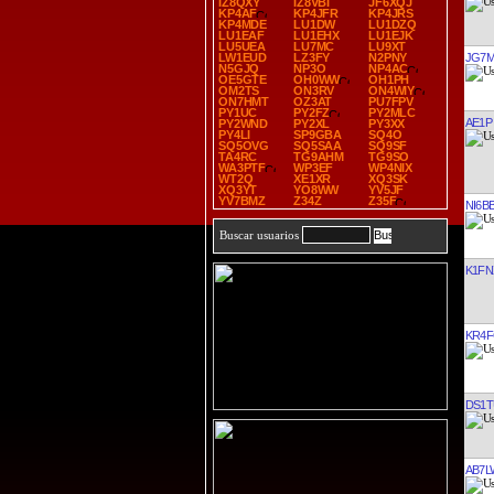
IZ8QXY
IZ8VBI
JF6XQJ
KP4AF
KP4JFR
KP4JRS
KP4MDE
LU1DW
LU1DZQ
LU1EAF
LU1EHX
LU1EJK
LU5UEA
LU7MC
LU9XT
JG7
LW1EUD
LZ3FY
N2PNY
N5GJQ
NP3O
NP4AC
OE5GTE
OH0WW
OH1PH
OM2TS
ON3RV
ON4WIY
ON7HMT
OZ3AT
PU7FPV
PY1UC
PY2FZ
PY2MLC
AE1P
PY2WND
PY2XL
PY3XX
PY4LI
SP9GBA
SQ4O
SQ5OVG
SQ5SAA
SQ9SF
TA4RC
TG9AHM
TG9SO
WA3PTF
WP3EF
WP4NIX
WT2Q
XE1XR
XQ3SK
XQ3YT
YO8WW
YV5JF
YV7BMZ
Z34Z
Z35F
NI6B
Buscar usuarios
K1FN
KR4
DS1T
AB7L