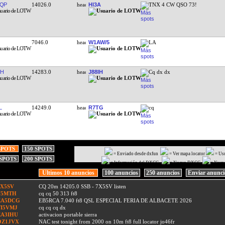
QP
14026.0
HI3A
TNX 4 CW QSO 73!
7046.0
W1AW/5
LA
IH
14283.0
J88IH
Cq dx dx
L
14249.0
R7TG
cq
SPOTS
150 SPOTS
= Enviado desde dxfun
= Ver mapa locator
= Us
 SPOTS
200 SPOTS
= Información del DXCC
= Nuevo DXCC
= Nuev
Ultimos 10 anuncios
100 anuncios
250 anuncios
Enviar anunc
7X5SV
CQ 20m 14205.0 SSB - 7X5SV listen
F5MTH
cq cq 50 313 ft8
EA5DCG
EB5RCA 7.040 ft8 QSL ESPECIAL FERIA DE ALBACETE 2026
TI5VMJ
cq cq cq dx
EA3IHU
activacion portable sierra
OZ1JVX
NAC test tonight from 2000 on 10m ft8 full locator jo46fr