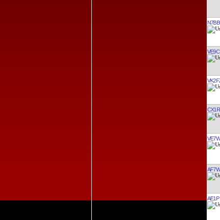
N7B
VE9C
VK2F
CX1R
VE7
AF7
AE1P