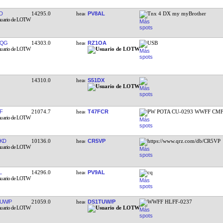
D
14295.0
PV8AL
Tnx 4 DX my myBrother
FQG
14303.0
RZ1OA
USB
14310.0
S51DX
F
21074.7
T47FCR
PW POTA CU-0293 WWFF CMF
KD
10136.0
CR5VP
https://www.qrz.com/db/CR5VP
L
14296.0
PV9AL
cq
UW/P
21059.0
DS1TUW/P
WWFF HLFF-0237