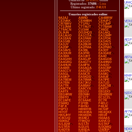
Usuarios de
36 DXCC
online
UR4
Registrados:
37686
-
Lista
Último registrado:
F4LUI
Usuarios registrados online
:
9A2AJ
AI8RD
CA4BRW
CE3VAK
CE4MBH
CE4UFC
VE3U
CR7BRV
CT1FIU
CT2JMP
CT2JNM
CT7AUT
CT7BAW
CT8ACN
CU3AK
CX6DZ
DL9UN
DO2HQS
EA1AIQ
EA1AUO
EA1COA
EA1DMP
EA1EAN
EA1FAW
EA1FDK
AE1P
EA1GIB
EA1GOI
EA1HVS
EA1UY
EA2BUR
EA2DGT
EA2DP
EA2FMA
EA2FMO
EA3AVS
EA3BL
EA3DT
EA3DUR
EA3FIR
EA3GKE
EA3IXK
EA3JHT
EA4D
AB7L
EA4GHH
EA4GJP
EA4GOK
EA4GRG
EA4GTY
EA4HNO
EA4HUK
EA4IFN
EA4IJO
EA4IXR
EA5AQA
EA5CBP
EA5CCY
EA5CEC
EA5FPL
EA5GL
EA5ICR
EA5IIG
KR4
EA5IKP
EA5KDD
EA6UE
EA7BEM
EA7BWA
EA7IPE
EA7ISN
EA7JKU
EA7LEI
EA7TR
EA8BAY
EA8CSB
EA8CTK
EA8CYX
EA8TC
EA8TX
EB1CU
EB1EXS
N2D
EB1HRW
EB3WH
EB4BBW
EB6TO
EC1CT
EC1CZL
EC2AFE
EC6AAE
EC7R
ES6RQ
F1FEB
F4ELC
F4FJI
F4HSU
F4ILM
F5PYJ
HB9HYB
HC5VF
AF7
HI7OT
HK4OBA
HK4QXX
HK5JHY
HK6KDK
HR1R
IC8CUQ
IK6XEJ
IS0AAS
IS0KNZ
IT9KQV
IU0VCO
IU1JQM
IU1TJV
IU1TKF
IU1TKR
IU2LVS
IU3QWQ
ND4X
IU4DTB
IU8SDA
IZ8DEP