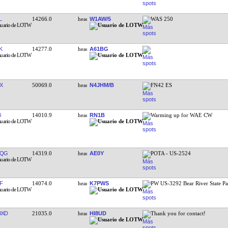
L
14266.0
W1AW/5
WAS 250
K
14277.0
A61BG
X
50069.0
N4JHM/B
FN42 ES
B
14010.9
RN1B
Warming up for WAE CW
FQG
14319.0
AE0Y
POTA - US-2524
F
14074.0
K7PWS
PW US-3292 Bear River State P
DXD
21035.0
HI8UD
Thank you for contact!