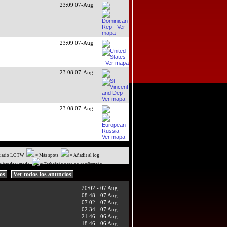
23:09 07-Aug
23:09 07-Aug
23:08 07-Aug
23:08 07-Aug
uario LOTW
= Más spots
= Añadir al log
a banda y modo
= Trabajado pero no confirmado
ios
Ver todos los anuncios
20:02 - 07 Aug
08:48 - 07 Aug
07:02 - 07 Aug
02:34 - 07 Aug
21:46 - 06 Aug
18:46 - 06 Aug