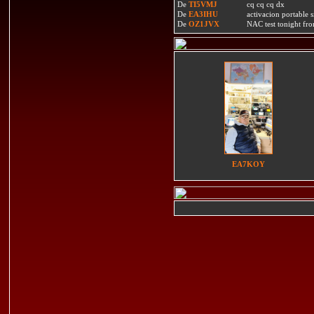
De
TI5VMJ
cq cq cq dx
De
EA3IHU
activacion portable s
De
OZ1JVX
NAC test tonight fro
EA7KOY