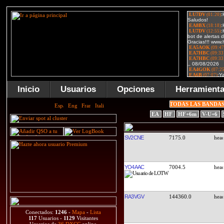
Inicio
Usuarios
Opciones
Herramient
TODAS LAS BANDA
EA
HF
HF+6m
V-U+6
SV2CNE
7175.0
YO4AAC
7004.5
RA3VGV
144360.0
Conectados:
1246
-
Mapa
-
Lista
117
Usuarios -
1129
Visitantes