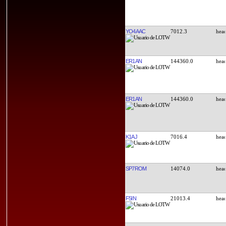
YO4AAC
7012.3
ER1AN
144360.0
ER1AN
144360.0
K1AJ
7016.4
SP7ROM
14074.0
F5IN
21013.4