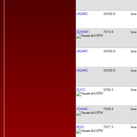
UA3ARC
18100.0
SQ3KNR
7074.0
UA3ARC
18100.0
UA3ARC
18100.0
ZL2CC
5356.5
YO4AAC
7028.0
KE2D
7027.5