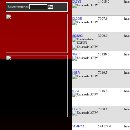
DL7YS
14018.0
Buscar usuarios
DL2OE
7007.6
SQ8AGI
3700.0
9A9TT
10136.0
K0ZR
7010.5
K1AJ
7016.4
DL7CX
7000.1
YO4FYQ
144174.0