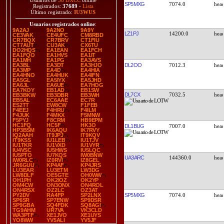
Usuarios de
36 DXCC
online
SP5MXG
7074.0
Registrados:
37689
-
Lista
Último registrado:
IU3WUS
Usuarios registrados online
:
9A2AJ
9A2NO
9A9Y
LZ1PJ
14200.0
CE3VAK
CE4UFC
CM8RBD
CR7BQX
CR7BRV
CT1FIU
CT7AUT
CU3AK
CX6TU
DO2HQS
EA1EAN
EA1FCH
EA1FQO
EA1HVS
EA1IT
EA1MH
EA1PG
EA3AVS
DL2OO
7012.3
EA3BL
EA3DT
EA3HJO
EA3MP
EA4D
EA4HIA
EA4HNO
EA4HUK
EA4IFN
EA5GL
EA5IYX
EA5JHD
EA6JL
EA6UE
EA7HOG
EA7KOY
EB1AD
EB1SW
DL7CX
7032.5
EB3BKW
EB3DBR
EB3WH
EB5AL
EC6AAE
EC7R
ES2TT
EW8CW
F1FEB
F4EEJ
F4HRU
F4ILM
F4JUK
F4MKX
F5MNW
F5PYJ
F8CRM
HB9EPM
HC1FQ
HC5F
HK3O
DL1BUG
7007.0
HP3BSM
IK6AQU
IK7RVY
IQ2AAH
IT9JPJ
IT9KQV
IT9KSS
IU1LEB
IU1TJV
IU1TKR
IU1VXD
IU1VYR
IU4VSC
IU5HWS
IU5LQC
IU5PTO
IU7KQS
IW0BNW
UA3ARC
144360.0
IW0RLC
IZ0RVI
IZ8GEL
JR6GUU
KP4AF
KP4JRS
LU3EAR
LU3ETM
LW3DG
LW8DLF
OE5GTE
OH0WW
OH1PH
OK2IOZ
OK2YP
OM4CW
ON3ONX
ON4ROL
ON4RSX
OZ2LC
OZ3AT
SP5MXG
7074.0
PY2DV
RA4FP
SP2LNX
SP6SR
SP7ENW
SP9DSR
SP9GBA
SQ4FDK
SQ8AGI
TG9AHM
UR7VA
VK3CLD
WA3PTF
XE1JVO
XE1UYS
YO8WW
YV5ALI
YV5JF