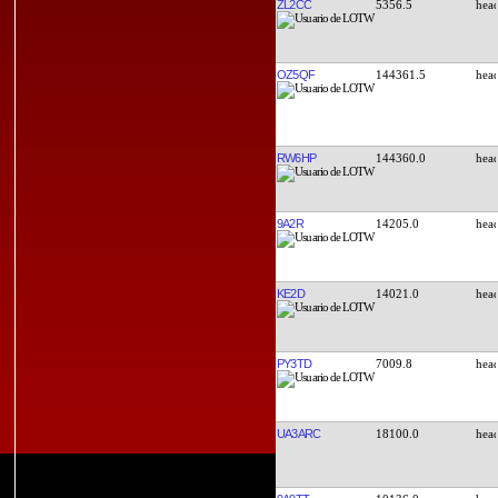
ZL2CC
5356.5
OZ5QF
144361.5
RW6HP
144360.0
9A2R
14205.0
KE2D
14021.0
PY3TD
7009.8
UA3ARC
18100.0