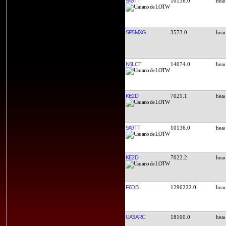
9A9TT
10136.0
SP5MXG
3573.0
N6LCT
14074.0
KE2D
7021.1
9A9TT
10136.0
KE2D
7022.2
F6DBI
1296222.0
UA3ARC
18100.0