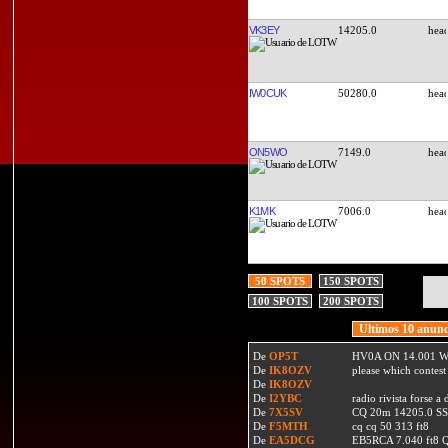
VK3EY
14205.0
IW0CUK
50280.0
ON5WO
7149.0
K1MK
7006.0
50 SPOTS
150 SPOTS
100 SPOTS
200 SPOTS
Ultimos 10 anunc
De
OP5T
HV0A ON 14.001 W
De
IK8OZV
please which contest
De
IK8OZV
De
I2YBC
radio rivista forse 
De
7X5SV
CQ 20m 14205.0 SSB
De
F5MTH
cq cq 50 313 ft8
De
EA5DCG
EB5RCA 7.040 ft8