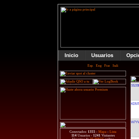
Inicio
Usuarios
Opci
S52B
KD5I
W7Y
Conectados:
1355
-
Mapa
-
Lista
114
Usuarios -
1241
Visitantes