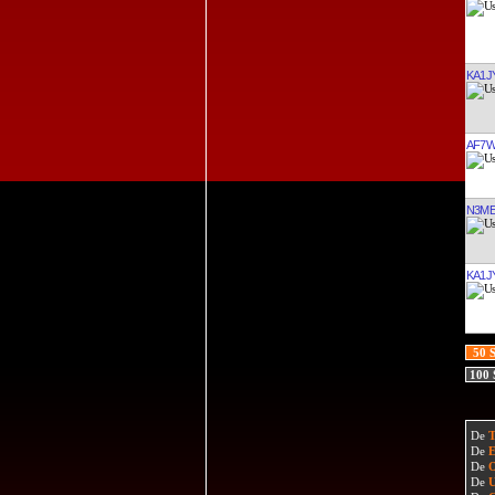
KA1J
AF7
N3M
KA1J
50 
100
De
De
De
De