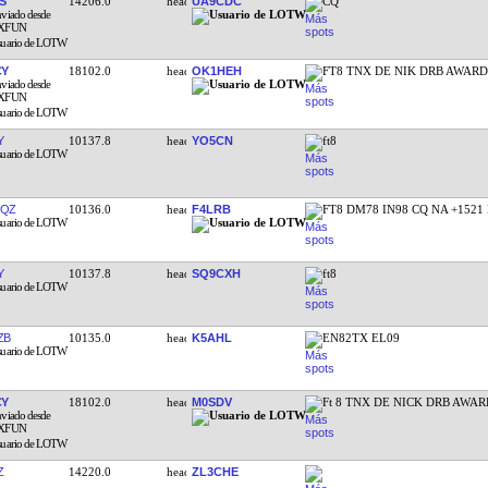
S
14206.0
UA9CDC
CQ
CY
18102.0
OK1HEH
FT8 TNX DE NIK DRB AWAR
Y
10137.8
YO5CN
ft8
JQZ
10136.0
F4LRB
FT8 DM78 IN98 CQ NA +1521
Y
10137.8
SQ9CXH
ft8
ZB
10135.0
K5AHL
EN82TX EL09
CY
18102.0
M0SDV
Ft 8 TNX DE NICK DRB AWAR
Z
14220.0
ZL3CHE