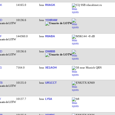
GK
14165.0
R0AGK
CQ SSB rdacabinet.ru
ED
10136.6
YO8RAW
F
144360.0
R8ABA
MSK144 +8 dB
ED
10136.6
ON8BB
TG
7164.0
XE1AOH
58 near Munich QRN
ZB
10135.0
UR1CCT
EN82TX KN69
Y
10137.7
LY5A
ft8
ZB
10135.0
YO8RC
EN82TX KN36