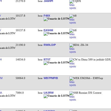
PI
21270.0
JA6HPI
CQDX
Y
10137.8
F4IIX
ft8
Y
10137.8
EA5HM
ft8
21190.0
RW0LD/P
RDA: ZK-34
H
14034.0
RT5T
CW tu Dima 599 in jeddah GDX
TM
50064.0
WB7PMP/B
WEK EM20hb - EM95up
RA
7084.0
UA3RW
SSB Russian DX Contest