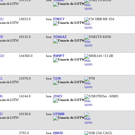
EU
14033.0
IT9ECY
CW DRB ME 034
ZB
10135.0
YO8AAZ
EN82TX KN36
GV
144360.0
RW9FT
MSK144 +13 dB
CL
21076.0
T2JK
FT8
IG
14244.0
JY4CI
USB FN03et - KM81
ED
10136.6
UT5MB
3795.0
HI8UD
SSB 25th CACG