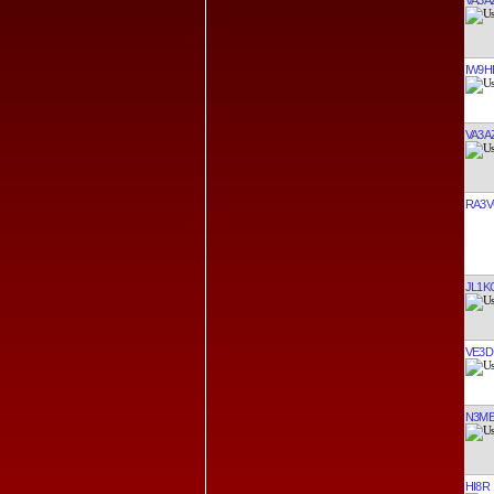
IW9H
VA3A
RA3V
JL1K
VE3D
N3M
HI8R