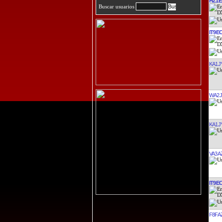
HZ1E
Buscar usuarios
IT9E
KA1J
WA2
KA1J
VA3A
IT9E
F8FA