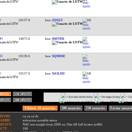
Y
10137.6
OD5ZZ
ft8
WH
14075.6
5N0YEN
ED
10136.6
SQ9MSE
Y
10137.6
SA3LEN
ft8
SPOTS
150 SPOTS
= Enviado desde dxfun
= Ver mapa locator
= Us
 SPOTS
200 SPOTS
= Información del DXCC
= Nuevo DXCC
= Nuev
Ultimos 10 anuncios
100 anuncios
250 anuncios
Enviar anunc
TI5VMJ
cq cq cq dx
EA3IHU
activacion portable sierra
OZ1JVX
NAC test tonight from 2000 on 10m ft8 full locator jo46fr
UC7T
100