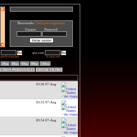
Bienvenido:
Click para registrarse
Usuario Password
qrz.com
squeda avanzada
Ir a qrz.com
30m
40m
60m
80m
160m
ILTROS PERSONALES
EDITAR FILTRO
03:56 07-Aug
03:55 07-Aug
03:54 07-Aug