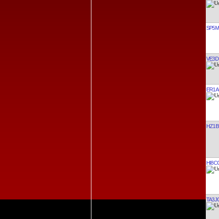
SP5
VE3D
ER1A
HZ1B
HI8C
TA3J