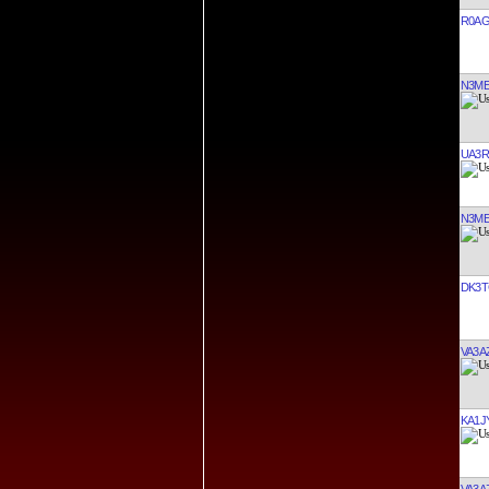
R0A
N3M
UA3R
N3M
DK3
VA3A
KA1J
VA3A