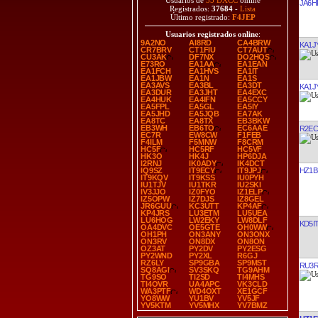
Usuarios de
35 DXCC
online
JA6H
Registrados:
37684
-
Lista
Último registrado:
F4JEP
Usuarios registrados online
:
9A2NO
AI8RD
CA4BRW
KA1J
CR7BRV
CT1FIU
CT7AUT
CU3AK
DF7NX
DO2HQS
E73RO
EA1AA
EA1EAN
EA1FCH
EA1HVS
EA1IT
EA1JBW
EA1N
EA1S
EA3AVS
EA3BL
EA3DT
KA1J
EA3DUR
EA3JHT
EA4EXC
EA4HUK
EA4IFN
EA5CCY
EA5FPL
EA5GL
EA5IY
EA5JHD
EA5JQB
EA7AK
EA8TC
EA8TX
EB3BKW
EB3WH
EB6TO
EC6AAE
R2EC
EC7R
EW8CW
F1FEB
F4ILM
F5MNW
F8CRM
HC5F
HC5RF
HC5VF
HK3O
HK4J
HP6DJA
I2RNJ
IK0ADY
IK4DCT
HZ1B
IQ9SZ
IT9ECY
IT9JPJ
IT9KQV
IT9KSS
IU0PYH
IU1TJV
IU1TKR
IU2SKI
IV3JJO
IZ0FYO
IZ1ELP
IZ5OPW
IZ7DJS
IZ8GEL
JR6GUU
KC3UTT
KP4AF
KP4JRS
LU3ETM
LU5UEA
LU6HOG
LW2EKY
LW8DLF
KD5I
OA4DVC
OE5GTE
OH0WW
OH1PH
ON3ANY
ON3ONX
ON3RV
ON8DX
ON8ON
OZ3AT
PY2DV
PY2ESG
PY2WND
PY2XL
R6GJ
RZ6LY
SP9GBA
SP9MST
RU3
SQ8AGI
SV3SKQ
TG9AHM
TG9SO
TI2SD
TI4MHS
TI4OVR
UA4APC
VK3CLD
WA3PTF
WD4OXT
XE1GCF
YO8WW
YU1BV
YV5JF
YV5KTM
YV5MHX
YV7BMZ