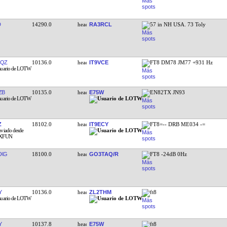
D
14290.0
RA3RCL
57 in NH USA. 73 Toly
JQZ
10136.0
IT9VCE
FT8 DM78 JM77 +931 Hz
ZB
10135.0
E75W
EN82TX JN93
Z
18102.0
IT9ECY
FT8=-- DRB ME034 -=
MXG
18100.0
GO3TAQ/R
FT8 -24dB 0Hz
Y
10136.0
ZL2THM
ft8
Y
10137.8
E75W
ft8