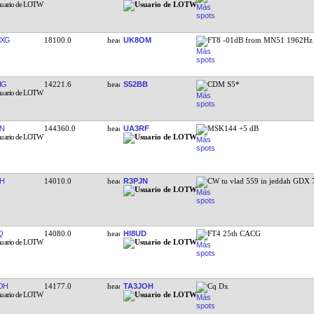
MXG
18100.0
UK8OM
FT8 -01dB from MN51 1962Hz
IG
14221.6
S52BB
CDM S5*
N
144360.0
UA3RF
MSK144 +5 dB
H
14010.0
R3PJN
CW tu vlad 559 in jeddah GDX 
Q
14080.0
HI8UD
FT4 25th CACG
OH
14177.0
TA3JOH
Cq Dx