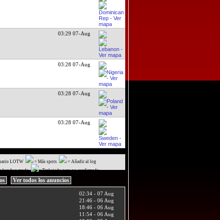
03:29 07-Aug
03:28 07-Aug
03:28 07-Aug
03:28 07-Aug
uario LOTW
= Más spots
= Añadir al log
a banda y modo
= Trabajado pero no confirmado
ios
Ver todos los anuncios
02:34 - 07 Aug
21:46 - 06 Aug
18:46 - 06 Aug
11:54 - 06 Aug