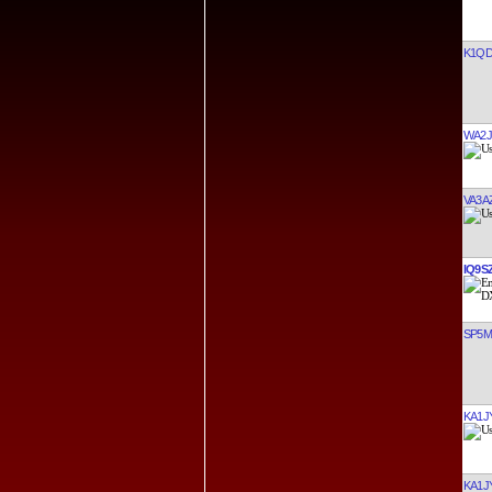
K1Q
WA2
VA3A
IQ9S
SP5
KA1J
KA1J