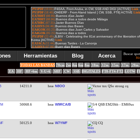
Buscar spot
ones
Herramientas
Blog
Acerca
Bú
TODAS LAS BANDAS
70cm
2m
4m
6m
8m
10m
12m
15m
17m
20m
EA
HF
HF+6m
V-U+6
SHF
CW
SSB
DIGITALES
FT8-FT4-FT2
LOTW
F
B
14211.0
N8OO
Victor tnx QSo strong cq
TM
50068.6
W9RCA/B
5/4 QSB EM20hb - EM69us
WF
50125.0
W7YWF
CQ CQ