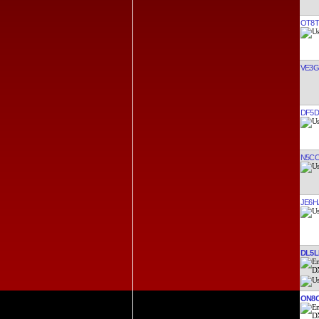
OT8T
VE3G
DF5D
N5C
JE6H
DL5L
ON8