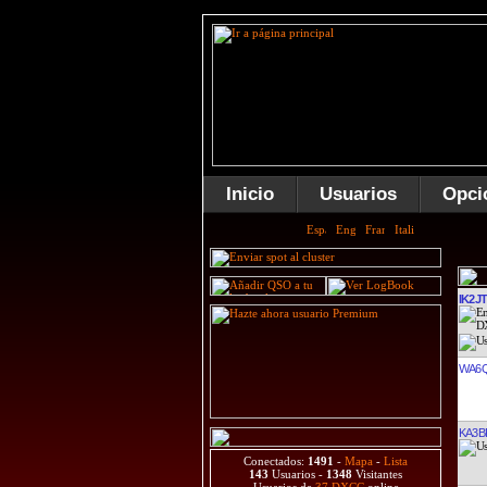
Inicio
Usuarios
Opci
IK2J
WA6
KA3B
Conectados:
1491
-
Mapa
-
Lista
143
Usuarios -
1348
Visitantes