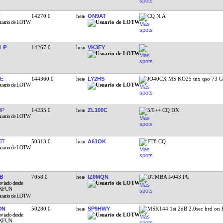
14270.0
ON9AT
CQ N.A
HP
14267.0
VK3EY
E
144360.0
LY2HS
JO40CX MS KO25 tnx qso 73 
OP
14235.0
ZL100C
5/9++ CQ DX
JT
50313.0
A61OK
FT8 CQ
B
7058.0
IZ0MQN
DTMBA I-043 PG
ON
50280.0
SP9HWY
MSK144 1st 2dB 2.0sec hrd on