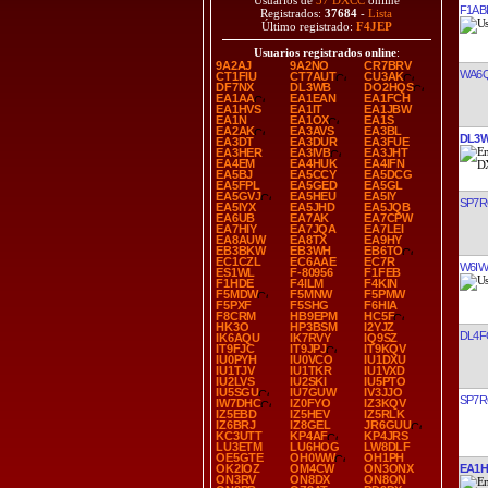
Usuarios de
37 DXCC
online
F1AB
Registrados:
37684
-
Lista
Último registrado:
F4JEP
Usuarios registrados online
:
9A2AJ
9A2NO
CR7BRV
WA6
CT1FIU
CT7AUT
CU3AK
DF7NX
DL3WB
DO2HQS
EA1AA
EA1EAN
EA1FCH
EA1HVS
EA1IT
EA1JBW
EA1N
EA1OX
EA1S
EA2AK
EA3AVS
EA3BL
DL3
EA3DT
EA3DUR
EA3FUE
EA3HER
EA3IVB
EA3JHT
EA4EM
EA4HUK
EA4IFN
EA5BJ
EA5CCY
EA5DCG
EA5FPL
EA5GED
EA5GL
EA5GVJ
EA5HEU
EA5IY
SP7
EA5IYX
EA5JHD
EA5JQB
EA6UB
EA7AK
EA7CPW
EA7HIY
EA7JQA
EA7LEI
EA8AUW
EA8TX
EA9HY
EB3BKW
EB3WH
EB6TO
EC1CZL
EC6AAE
EC7R
W6I
ES1WL
F-80956
F1FEB
F1HDE
F4ILM
F4KIN
F5MDW
F5MNW
F5PMW
F5PXF
F5SHG
F6HIA
F8CRM
HB9EPM
HC5F
HK3O
HP3BSM
I2YJZ
DL4F
IK6AQU
IK7RVY
IQ9SZ
IT9FJC
IT9JPJ
IT9KQV
IU0PYH
IU0VCO
IU1DXU
IU1TJV
IU1TKR
IU1VXD
IU2LVS
IU2SKI
IU5PTO
IU5SGU
IU7GUW
IV3JJO
SP7
IW7DHC
IZ0FYO
IZ3KQV
IZ5EBD
IZ5HEV
IZ5RLK
IZ6BRJ
IZ8GEL
JR6GUU
KC3UTT
KP4AF
KP4JRS
LU3ETM
LU6HOG
LW8DLF
OE5GTE
OH0WW
OH1PH
EA1H
OK2IOZ
OM4CW
ON3ONX
ON3RV
ON8DX
ON8ON