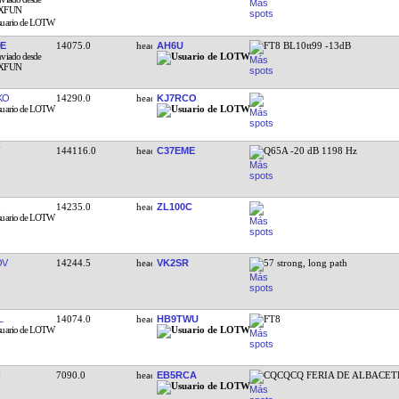
E
14075.0
AH6U
FT8 BL10tt99 -13dB
KO
14290.0
KJ7RCO
144116.0
C37EME
Q65A -20 dB 1198 Hz
14235.0
ZL100C
OV
14244.5
VK2SR
57 strong, long path
L
14074.0
HB9TWU
FT8
7090.0
EB5RCA
CQCQCQ FERIA DE ALBACET