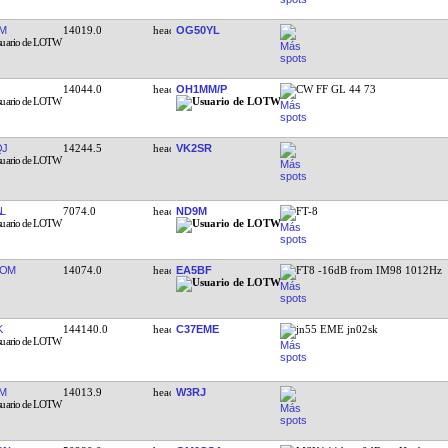
M
14019.0
OG50YL
14044.0
OH1MM/P
CW FF GL 44 73
QJ
14244.5
VK2SR
L
7074.0
ND9M
FT-8
ROM
14074.0
EA5BF
FT8 -16dB from IM98 1012Hz
K
144140.0
C37EME
jn55 EME jn02sk
M
14013.9
W3RJ