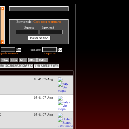
Bienvenido:
Click para registrarse
Usuario Password
qrz.com
squeda avanzada
Ir a qrz.com
30m
40m
60m
80m
160m
ILTROS PERSONALES
EDITAR FILTRO
05:41 07-Aug
05:41 07-Aug
Z
05:41 07-Aug