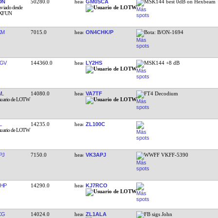
ON
50280.0
GM0SCA
MSK144 best 0dB on Hexbeam
KM
7015.0
ON4CHK/P
Bota: B/ON-1694
GV
144360.0
LY2HS
MSK144 +8 dB
WL
14080.0
VA7TF
FT4 Decodium
L
14235.0
ZL100C
PJ
7150.0
VK3APJ
WWFF VKFF-5390
HP
14290.0
KJ7RCO
CG
14024.0
ZL1ALA
FB sigs John