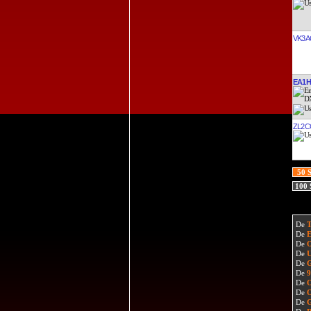
VK3A
EA1H
ZL2C
50 
100
De
De
De
De
De
De
De
De
De