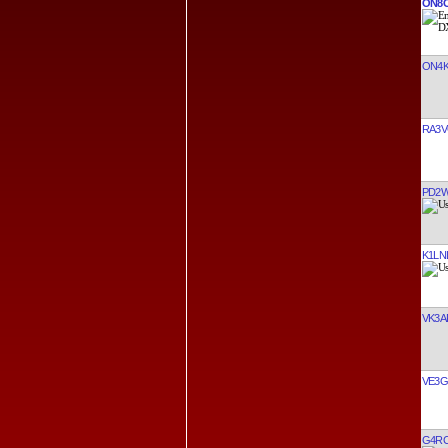
ON8
ON4
RA3V
PD2
K1LN
VK3A
VE3G
G4R