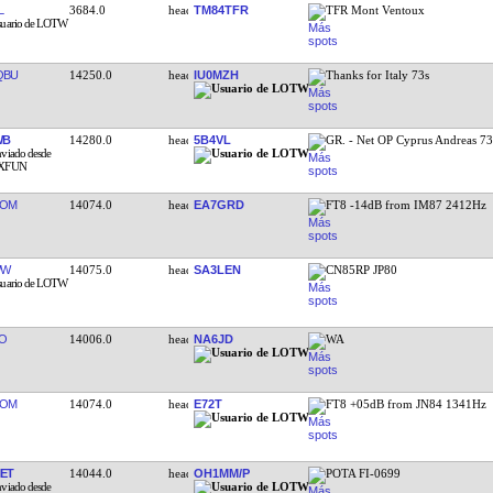
L
3684.0
TM84TFR
TFR Mont Ventoux
QBU
14250.0
IU0MZH
Thanks for Italy 73s
WB
14280.0
5B4VL
GR. - Net OP Cyprus Andreas 7
ROM
14074.0
EA7GRD
FT8 -14dB from IM87 2412Hz
WW
14075.0
SA3LEN
CN85RP JP80
O
14006.0
NA6JD
WA
ROM
14074.0
E72T
FT8 +05dB from JN84 1341Hz
ET
14044.0
OH1MM/P
POTA FI-0699