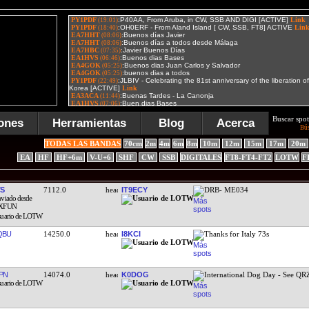
Buscar spot
ones
Herramientas
Blog
Acerca
Bú
TODAS LAS BANDAS
70cm
2m
4m
6m
8m
10m
12m
15m
17m
20m
EA
HF
HF+6m
V-U+6
SHF
CW
SSB
DIGITALES
FT8-FT4-FT2
LOTW
F
TS
7112.0
IT9ECY
DRB- ME034
QBU
14250.0
I8KCI
Thanks for Italy 73s
PN
14074.0
K0DOG
International Dog Day - See QR