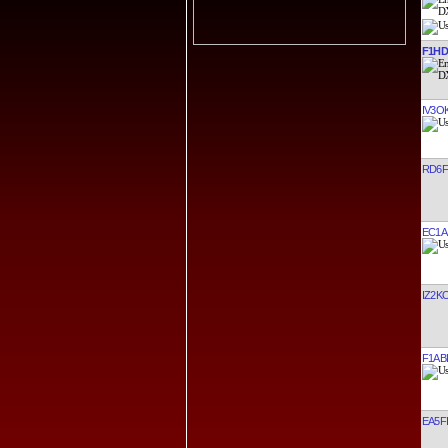
F1HD
IV3O
RD6F
EC1A
IZ2K
F1AB
EA5FI