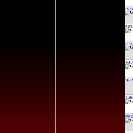
F5PB
R3KII
IT9P
YV5IA
SP7
I3ME
F5PB