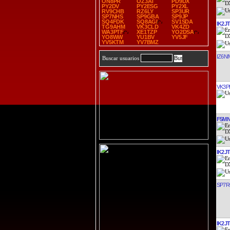
ON8PR
OZ3AT
PD9DX
PY2DV
PY2ESG
PY2XL
RV9CHB
RZ6LY
SP3UR
SP7NHS
SP9GBA
SP9JP
SQ4FDK
SQ8AGI
SV1SDA
IK2J
TG9AHM
VK3CLD
VK4ZD
WA3PTF
XE1TZP
YO2DSA
YO8WW
YU1BV
YV5JF
YV5KTM
YV7BMZ
IZ6NI
Buscar usuarios
VK3P
F5M
IK2J
SP7
IK2J