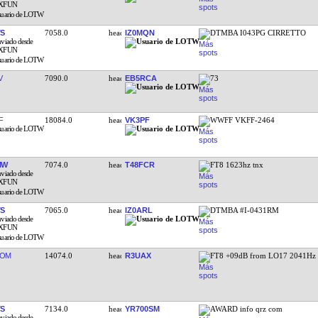
TS
7058.0
IZ0MQN
DTMBA I043PG CIRRETTO
V
7090.0
EB5RCA
73
F
18084.0
VK3PF
WWFF VKFF-2464
NW
7074.0
T48FCR
FT8 1623hz tnx
TS
7065.0
IZ0ARL
DTMBA #I-0431RM
ROM
14074.0
R3UAX
FT8 +09dB from LO17 2041Hz
TS
7134.0
YR700SM
AWARD info qrz com