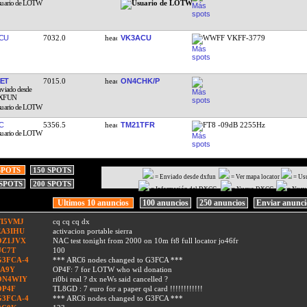
CU
7032.0
VK3ACU
WWFF VKFF-3779
ET
7015.0
ON4CHK/P
C
5356.5
TM21TFR
FT8 -09dB 2255Hz
SPOTS
150 SPOTS
= Enviado desde dxfun
= Ver mapa locator
= Us
 SPOTS
200 SPOTS
= Información del DXCC
= Nuevo DXCC
= Nuev
Ultimos 10 anuncios
100 anuncios
250 anuncios
Enviar anunc
TI5VMJ
cq cq cq dx
EA3IHU
activacion portable sierra
OZ1JVX
NAC test tonight from 2000 on 10m ft8 full locator jo46fr
UC7T
100
G3FCA-4
*** ARC6 nodes changed to G3FCA ***
9A9Y
OP4F: 7 for LOTW who wil donation
ON4WIY
ri0bi real ? dx neWs said cancelled ?
OP4F
TL8GD : 7 euro for a paper qsl card !!!!!!!!!!!!
G3FCA-4
*** ARC6 nodes changed to G3FCA ***