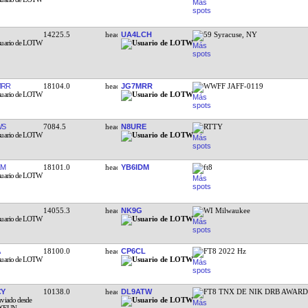
14225.5
UA4LCH
59 Syracuse, NY
MRR
18104.0
JG7MRR
WWFF JAFF-0119
WS
7084.5
N8URE
RTTY
ZM
18101.0
YB6IDM
ft8
14055.3
NK9G
WI Milwaukee
18100.0
CP6CL
FT8 2022 Hz
CY
10138.0
DL9ATW
FT8 TNX DE NIK DRB AWAR