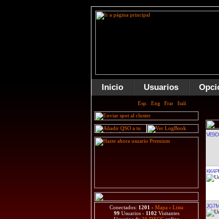
Inicio
Usuarios
Opci
VE9D
KK4P
JG7
Conectados:
1201
-
Mapa
-
Lista
99
Usuarios -
1102
Visitantes