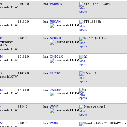
EL
21074.0
VK5ATN
FT8 -18dB 1408Hz
18100.0
R8KAN
FT8 1834 Hz
SO
7105.8
M0KKB
VarAC QSO Data
ZM
18101.0
OH2CLX
ft8
OL
14074.0
F1PBZ
TNX/FT8
ZM
18101.0
JA8UIV
ft8
P
3584.0
WV4P
Please work us !
RY
7180.0
YN9H
Heard in FK49 73s HI3ARY via