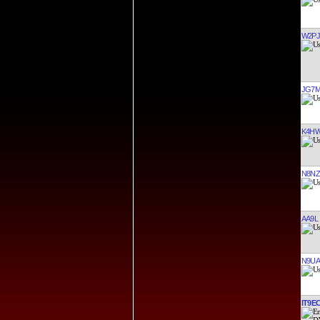
W2PJ
JG7
K4H
N8N
AA9L
N9UA
IT9E