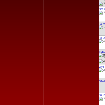
NA6J
K4H
K3CA
IT9E
WV4
KI5Z
N9UA