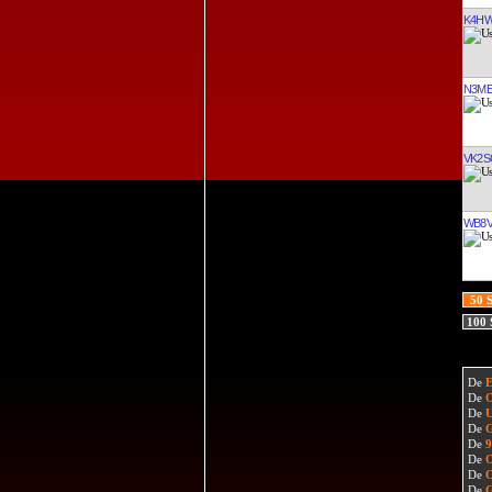
K4H
N3M
VK2S
WB8V
50 
100
De
De
De
De
De
De
De
De