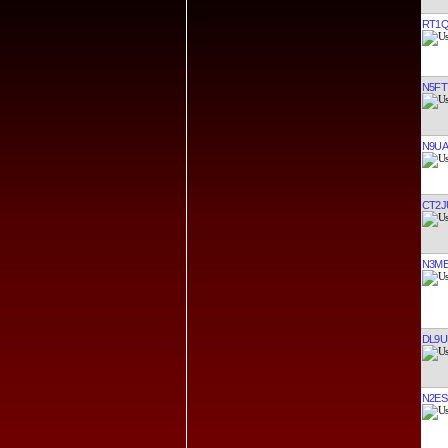
RT1
N5FT
N9UA
CT2J
N3M
DL9U
N2ES