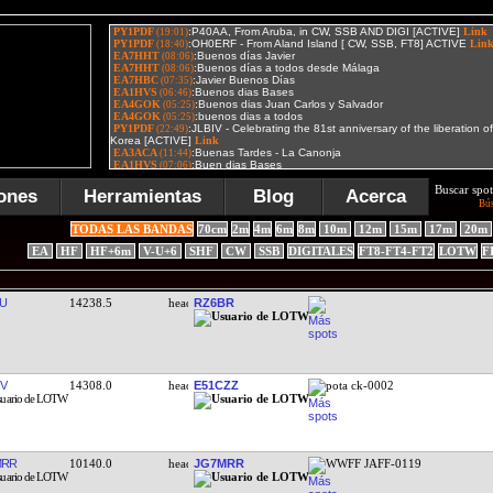
Buscar spot
ones
Herramientas
Blog
Acerca
Bú
TODAS LAS BANDAS
70cm
2m
4m
6m
8m
10m
12m
15m
17m
20m
EA
HF
HF+6m
V-U+6
SHF
CW
SSB
DIGITALES
FT8-FT4-FT2
LOTW
F
U
14238.5
RZ6BR
IV
14308.0
E51CZZ
pota ck-0002
MRR
10140.0
JG7MRR
WWFF JAFF-0119