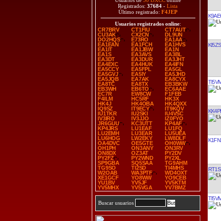
Usuarios de
30 DXCC
online
Registrados:
37684
-
Lista
Último registrado:
F4JEP
K9AE
Usuarios registrados online
:
CR7BRV
CT1FIU
CT7AUT
CU3AK
CX2CN
DL9UN
DO2HQS
E73RO
EA1AA
EA1EAN
EA1FCH
EA1HVS
KI5Z
EA1IT
EA1JBW
EA1N
EA1S
EA3AVS
EA3BL
EA3DT
EA3DUR
EA3JHT
EA4EXC
EA4HUK
EA4IFN
EA5CCY
EA5FPL
EA5GL
EA5GVJ
EA5IY
EA5JHD
EA5JQB
EA7AK
EA8CYX
TI5V
EA8TC
EA8TX
EB3BKW
EB3WH
EB6TO
EC6AAE
EC7R
EW8CW
F1FEB
F4ILM
HC5RF
HK3X
HK4J
HK4OBA
HK4QXX
IQ9SZ
IT9ECY
IT9KQV
KK4P
IU1TKR
IU2SKI
IU4VSC
IV3IRO
IV3JJO
IZ0FYO
JR6GUU
KC3UTT
KP4AF
KP4JRS
LU1EAF
LU1FQ
LU2EMH
LU3EAR
LU5UEA
LU6HOG
LW2EKY
LW8DLF
K1FN
OA4DVC
OE5GTE
OH0WW
OH1PH
ON3ANY
ON3RV
ON8DX
OZ3AT
PY2DV
PY2FZ
PY2WND
PY2XL
SP9GBA
SQ5SAA
TG9AHM
TG9SO
TI2SD
TI4MHS
RT1S
W2OAB
WA3PTF
WD4OXT
XE1GCF
YO8WW
YO9CEB
YU1BV
YV5JF
YV5KTM
YV5MHX
YV5VGA
YV7BMZ
TI5V
Buscar usuarios