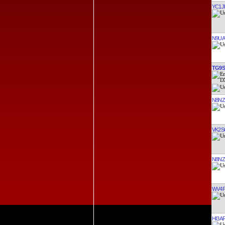
YC1J
N9UA
TG9
N8N
VK2S
N8N
WV4
HI3A