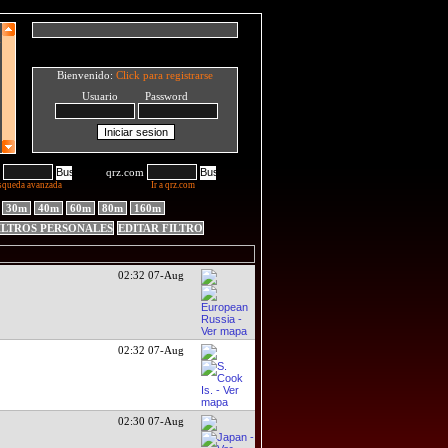
Bienvenido:
Click para registrarse
Usuario Password
qrz.com
squeda avanzada
Ir a qrz.com
30m
40m
60m
80m
160m
ILTROS PERSONALES
EDITAR FILTRO
02:32 07-Aug
02:32 07-Aug
02:30 07-Aug