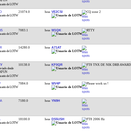
D
21074.0
VE2CSI
CQ zone 2
WS
7083.1
W1QK
RTTY
R
14280.0
A71AT
CY
10138.0
KF0QR
FT8 TNX DE NIK DRB AWAR
P
7084.0
WV4P
Please work us !
SA
7180.0
YN9H
18100.0
DS5USH
FT8 2006 Hz